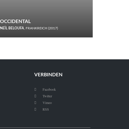
OCCIDENTAL
NEÏL BELOUFA
, FRANKREICH (2017)
Italiener trinken keine Cola! Neïl Beloufa verzettelt sich in
seinem chaotisch-absurden Kammerspiel-Debüt.
VERBINDEN
Facebook

Twitter

Vimeo

RSS
