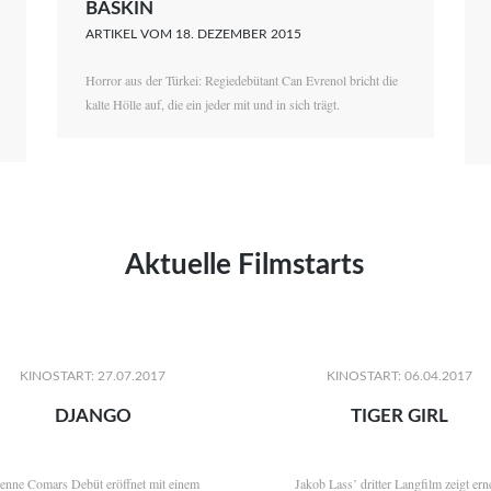
BASKIN
Christian Witte
ARTIKEL VOM 18. DEZEMBER 2015
Magdalena Natalia Zalewski
Horror aus der Türkei: Regiedebütant Can Evrenol bricht die
kalte Hölle auf, die ein jeder mit und in sich trägt.
Aktuelle Filmstarts
KINOSTART: 27.07.2017
KINOSTART: 06.04.2017
DJANGO
TIGER GIRL
ienne Comars Debüt eröffnet mit einem
Jakob Lass’ dritter Langfilm zeigt ern