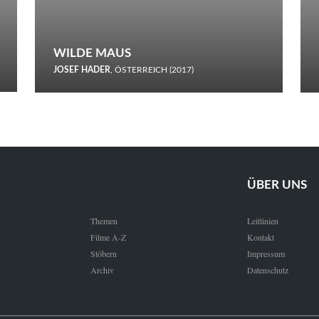
WILDE MAUS
JOSEF HADER
, ÖSTERREICH (2017)
Selbstmord durch gefrorenes Wasser: Josef Haders Debüt als
Regisseur ist ein harmloser Film über Kommunikation und
Schnee.
ÜBER UNS
Themen
Leitlinien
Filme A-Z
Kontakt
Stöbern
Impressum
Archiv
Datenschutz