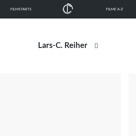
FILMSTARTS
FILME A-Z
Lars-C. Reiher

Mike Albrecht
Siegfried Bendix
Nathanael Brohammer
Sebastian Büttner
Isolde Hien
Kai Hornburg