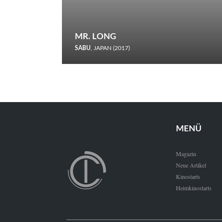
MR. LONG
SABU
, JAPAN (2017)
Zerbrochene Leben und einstürzende Neubauten: In seiner
neunten Berlinale-Teilnahme schickt Sabu Rindersuppen in
den Wettbewerb.
MENÜ
Magazin
Neue Artikel
Kinostarts
Heimkinostarts