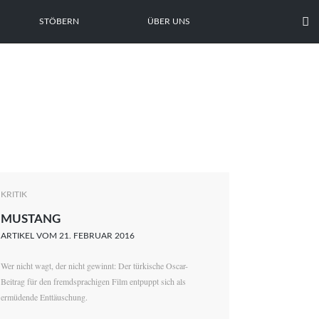

STÖBERN
ÜBER UNS
KRITIK
MUSTANG
ARTIKEL VOM 21. FEBRUAR 2016
Wer nicht wagt, der nicht gewinnt: Der türkische Oscar-
Beitrag für den fremdsprachigen Film entpuppt sich als
ermüdende Enttäuschung.