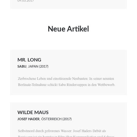
09.03.2017
Neue Artikel
MR. LONG
SABU
, JAPAN (2017)
Zerbrochene Leben und einstürzende Neubauten: In seiner neunten
Berlinale-Teilnahme schickt Sabu Rindersuppen in den Wettbewerb.
WILDE MAUS
JOSEF HADER
, ÖSTERREICH (2017)
Selbstmord durch gefrorenes Wasser: Josef Haders Debüt als
Regisseur ist ein harmloser Film über Kommunikation und Schnee.