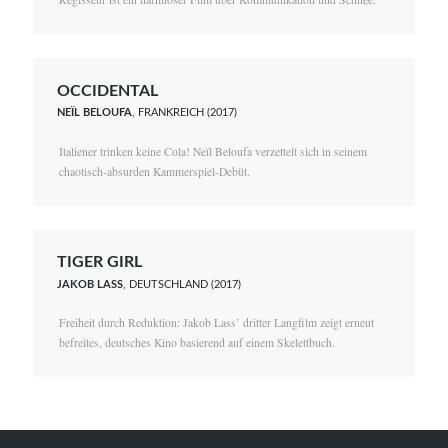
OCCIDENTAL
NEÏL BELOUFA
, FRANKREICH (2017)
Italiener trinken keine Cola! Neïl Beloufa verzettelt sich in seinem
chaotisch-absurden Kammerspiel-Debüt.
TIGER GIRL
JAKOB LASS
, DEUTSCHLAND (2017)
Freiheit durch Reduktion: Jakob Lass’ dritter Langfilm zeigt erneut
befreites, deutsches Kino basierend auf einem Skelettbuch.