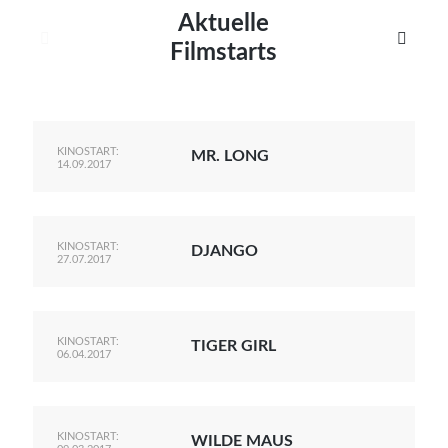
Aktuelle
Maximilian Kosing


Filmstarts
Lars-C. Reiher
Yannic Sames
Stefanie Schneider
KINOSTART:
MR. LONG
14.09.2017
Marco Seiwert
Julia Stache
KINOSTART:
DJANGO
Mato von Vogelstein
27.07.2017
Julia Weigl
Benjamin Wimmer
KINOSTART:
TIGER GIRL
06.04.2017
Christian Witte
Magdalena Natalia Zalewski
KINOSTART:
WILDE MAUS