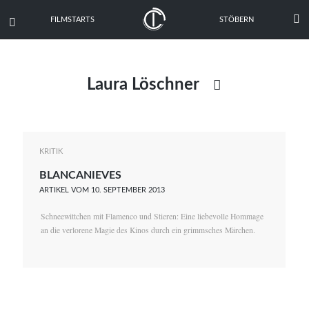

FILMSTARTS
STÖBERN

Laura Löschner

Mike Albrecht
Siegfried Bendix
KRITIK
BLANCANIEVES
Nathanael Brohammer
ARTIKEL VOM 10. SEPTEMBER 2013
Sebastian Büttner
Schneewittchen mit Flamenco und Stieren: Eine liebevolle Hommage
Isolde Hien
an die verlorene Magie des Kinos durch ein grimmsches Märchen.
Kai Hornburg
Timo Kießling
Kilian Kleinbauer