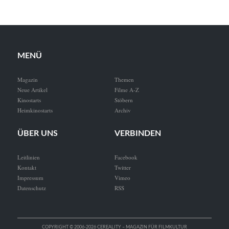
MENÜ
Magazin
Themen
Neue Artikel
Filme A-Z
Kinostarts
Stöbern
Heimkinostarts
Archiv
ÜBER UNS
VERBINDEN
Leitlinien
Facebook
Kontakt
Twitter
Impressum
Vimeo
Datenschutz
RSS
COPYRIGHT © 2006-2026 CEREALITY – MAGAZIN FÜR FILMKULTUR