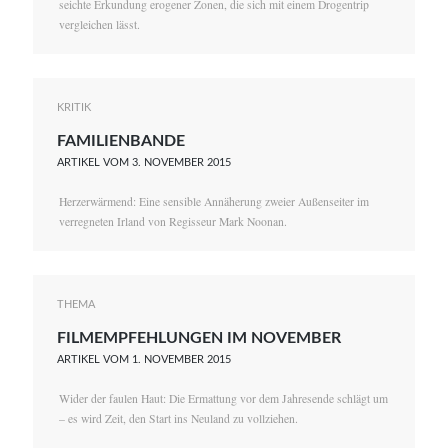
seichte Erkundung erogener Zonen, die sich mit einem Drogentrip
vergleichen lässt.
KRITIK
FAMILIENBANDE
ARTIKEL VOM 3. NOVEMBER 2015
Herzerwärmend: Eine sensible Annäherung zweier Außenseiter im
verregneten Irland von Regisseur Mark Noonan.
THEMA
FILMEMPFEHLUNGEN IM NOVEMBER
ARTIKEL VOM 1. NOVEMBER 2015
Wider der faulen Haut: Die Ermattung vor dem Jahresende schlägt um
– es wird Zeit, den Start ins Neuland zu vollziehen.