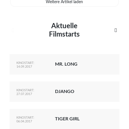
Weitere Artikel laden
Aktuelle


Filmstarts
KINOSTART:
MR. LONG
14.09.2017
KINOSTART:
DJANGO
27.07.2017
KINOSTART:
TIGER GIRL
06.04.2017