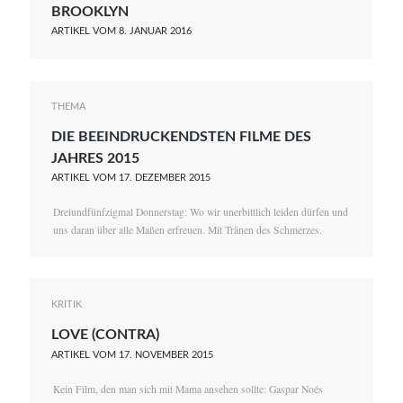
BROOKLYN
Laura Löschner
ARTIKEL VOM 8. JANUAR 2016
Lars-C. Reiher
Yannic Sames
THEMA
Stefanie Schneider
DIE BEEINDRUCKENDSTEN FILME DES
JAHRES 2015
Marco Seiwert
ARTIKEL VOM 17. DEZEMBER 2015
Julia Stache
Dreiundfünfzigmal Donnerstag: Wo wir unerbittlich leiden dürfen und
uns daran über alle Maßen erfreuen. Mit Tränen des Schmerzes.
Mato von Vogelstein
Julia Weigl
Benjamin Wimmer
KRITIK
Christian Witte
LOVE (CONTRA)
ARTIKEL VOM 17. NOVEMBER 2015
Magdalena Natalia Zalewski
Kein Film, den man sich mit Mama ansehen sollte: Gaspar Noés