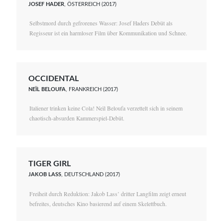
JOSEF HADER
, ÖSTERREICH (2017)
Selbstmord durch gefrorenes Wasser: Josef Haders Debüt als
Regisseur ist ein harmloser Film über Kommunikation und Schnee.
OCCIDENTAL
NEÏL BELOUFA
, FRANKREICH (2017)
Italiener trinken keine Cola! Neïl Beloufa verzettelt sich in seinem
chaotisch-absurden Kammerspiel-Debüt.
TIGER GIRL
JAKOB LASS
, DEUTSCHLAND (2017)
Freiheit durch Reduktion: Jakob Lass’ dritter Langfilm zeigt erneut
befreites, deutsches Kino basierend auf einem Skelettbuch.