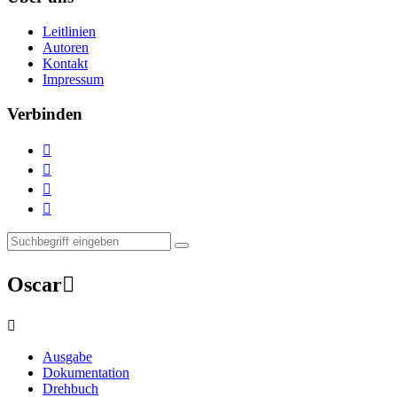
Leitlinien
Autoren
Kontakt
Impressum
Verbinden




Oscar


Ausgabe
Dokumentation
Drehbuch