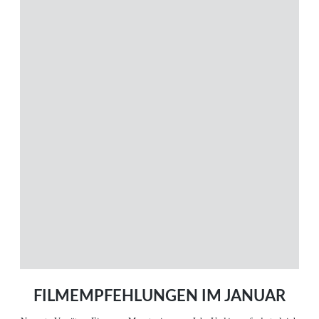
MENÜ
Magazin
Themen
Neue Artikel
Filme A-Z
Kinostarts
Stöbern
Heimkinostarts
Archiv
ÜBER UNS
VERBINDEN
Leitlinien
Facebook
Kontakt
Twitter
Impressum
Vimeo
Datenschutz
RSS
FILMEMPFEHLUNGEN IM JANUAR