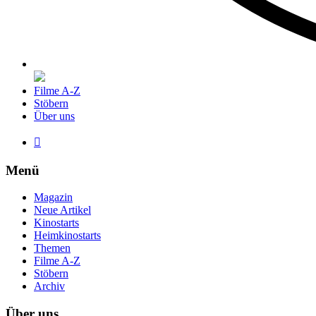
Filme A-Z
Stöbern
Über uns

Menü
Magazin
Neue Artikel
Kinostarts
Heimkinostarts
Themen
Filme A-Z
Stöbern
Archiv
Über uns