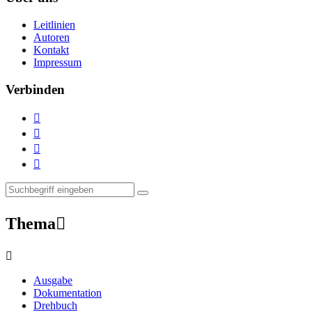
Leitlinien
Autoren
Kontakt
Impressum
Verbinden




Thema


Ausgabe
Dokumentation
Drehbuch