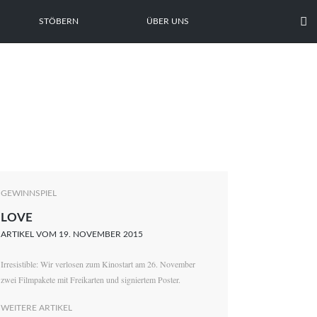

STÖBERN
ÜBER UNS
GEWINNSPIEL
LOVE
ARTIKEL VOM 19. NOVEMBER 2015
Irresistible: Wir verlosen zum Kinostart am 26. November
zwei Filmpakete mit Freikarten und signiertem Poster.
WEITERE ARTIKEL