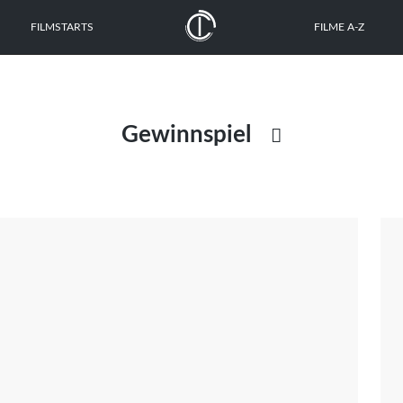
FILMSTARTS
FILME A-Z
Gewinnspiel

Ausgabe
Dokumentation
Drehbuch
Festival
Interview
Kritik