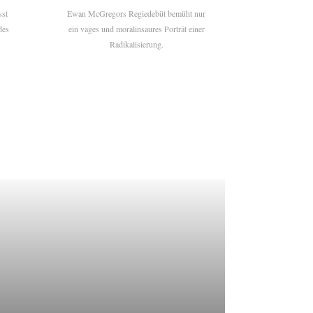
sst
Ewan McGregors Regiedebüt bemüht nur
des
ein vages und moralinsaures Porträt einer
Radikalisierung.