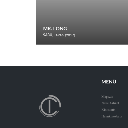
MR. LONG
SABU
, JAPAN (2017)
Zerbrochene Leben und einstürzende Neubauten: In seiner
neunten Berlinale-Teilnahme schickt Sabu Rindersuppen in
den Wettbewerb.
MENÜ
Magazin
Neue Artikel
Kinostarts
Heimkinostarts