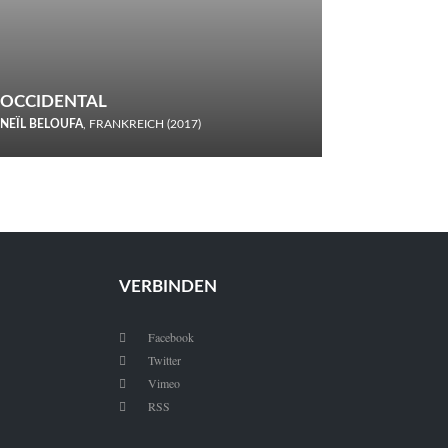
OCCIDENTAL
NEÏL BELOUFA
, FRANKREICH (2017)
Italiener trinken keine Cola! Neïl Beloufa verzettelt sich in
seinem chaotisch-absurden Kammerspiel-Debüt.
VERBINDEN
Facebook

Twitter

Vimeo

RSS
