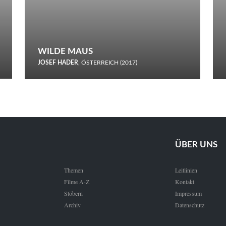
WILDE MAUS
JOSEF HADER
, ÖSTERREICH (2017)
Selbstmord durch gefrorenes Wasser: Josef Haders Debüt als
Regisseur ist ein harmloser Film über Kommunikation und
Schnee.
ÜBER UNS
Themen
Leitlinien
Filme A-Z
Kontakt
Stöbern
Impressum
Archiv
Datenschutz