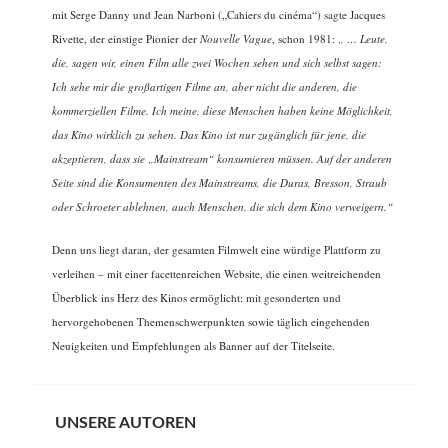
mit Serge Danny und Jean Narboni („Cahiers du cinéma“) sagte Jacques
Rivette, der einstige Pionier der
Nouvelle Vague
, schon 1981:
„ … Leute,
die, sagen wir, einen Film alle zwei Wochen sehen und sich selbst sagen:
Ich sehe mir die großartigen Filme an, aber nicht die anderen, die
kommerziellen Filme. Ich meine, diese Menschen haben keine Möglichkeit,
das Kino wirklich zu sehen. Das Kino ist nur zugänglich für jene, die
akzeptieren, dass sie „Mainstream“ konsumieren müssen. Auf der anderen
Seite sind die Konsumenten des Mainstreams, die Duras, Bresson, Straub
oder Schroeter ablehnen, auch Menschen, die sich dem Kino verweigern.“
Denn uns liegt daran, der gesamten Filmwelt eine würdige Plattform zu
verleihen – mit einer facettenreichen Website, die einen weitreichenden
Überblick ins Herz des Kinos ermöglicht: mit gesonderten und
hervorgehobenen Themenschwerpunkten sowie täglich eingehenden
Neuigkeiten und Empfehlungen als Banner auf der Titelseite.
UNSERE AUTOREN