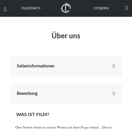

FILMSTARTS
STÖBERN

Über uns

Seiteninformationen

Bewerbung
WAS IST FILM?
Glen Norton meinte in weisen Worten auf diese Frage einmal:
„Ebenso