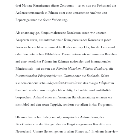
drei Monate Kernthemen dieses Zeitraums – sei es nun ein Fokus auf die
Außenseiterthematik in Filmen oder eine umfassende Analyse und
Reportage über die
Oscar-
Verleihung.
Als unabhängige, filmjournalistische Redaktion sehen wir unseren
Anspruch darin, das internationale Kino jenseits des Konsens in jeder
Form zu beleuchten: ob nun aktuell oder retrospektiv, für die Leinwand
oder den heimischen Bildschirm. Darum setzen wir seit unserem Bestehen
auf eine verstärkte Präsenz im Rahmen nationaler und internationaler
Filmfestivals – sei es nun das
Filmfest München
,
Filmfest Hamburg
, die
Internationalen Filmfestspiele von Cannes
oder die
Berlinale
. Selbst
kleinere einheimische
Independent-Festivals
wie das
Indigo Filmfest
im
Saarland werden von uns gleichberechtigt beleuchtet und ausführlich
besprochen. Anhand einer umfassenden Berichterstattung schauen wir
nicht bloß auf den roten Teppich, sondern vor allem in das Programm.
Ob amerikanischer Independent, europäisches Autorenkino, der
Blockbuster von der Stange oder ein längst vergessener Kurzfilm aus
Neuseeland: Unsere Herzen gehen in allen Filmen auf. In einem Interview