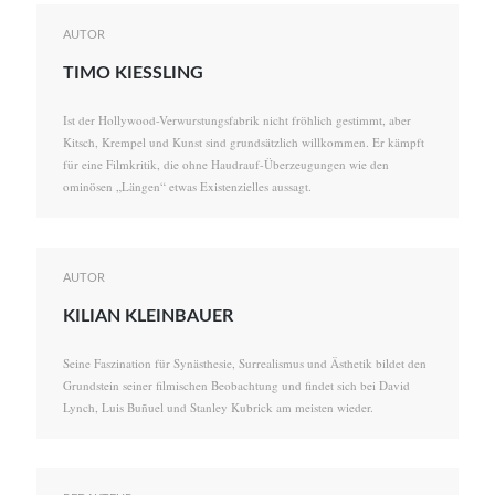
AUTOR
TIMO KIESSLING
Ist der Hollywood-Verwurstungsfabrik nicht fröhlich gestimmt, aber
Kitsch, Krempel und Kunst sind grundsätzlich willkommen. Er kämpft
für eine Filmkritik, die ohne Haudrauf-Überzeugungen wie den
ominösen „Längen“ etwas Existenzielles aussagt.
AUTOR
KILIAN KLEINBAUER
Seine Faszination für Synästhesie, Surrealismus und Ästhetik bildet den
Grundstein seiner filmischen Beobachtung und findet sich bei David
Lynch, Luis Buñuel und Stanley Kubrick am meisten wieder.