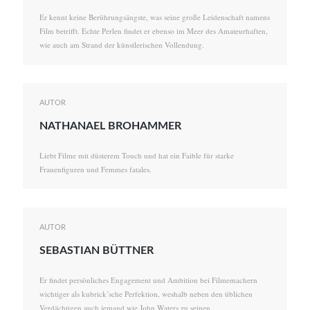
Er kennt keine Berührungsängste, was seine große Leidenschaft namens
Film betrifft. Echte Perlen findet er ebenso im Meer des Amateurhaften,
wie auch am Strand der künstlerischen Vollendung.
AUTOR
NATHANAEL BROHAMMER
Liebt Filme mit düsterem Touch und hat ein Faible für starke
Frauenfiguren und Femmes fatales.
AUTOR
SEBASTIAN BÜTTNER
Er findet persönliches Engagement und Ambition bei Filmemachern
wichtiger als kubrick’sche Perfektion, weshalb neben den üblichen
Verdächtigen auch jemand wie John Waters zu seinen