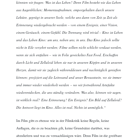
könnten wir fragen: Was ist das Leben? Denn Film besteht wie das Leben
aus Augenblicken; Momentaufnahmen, emporgehalten durch unsere
Lektüre, geprägt in unserer Seele, welche uns dann von Zeit zu Zeit als
Erinnerung wiedergebracht werden – von einem Ereignis, einer Vision,
einem Geräusch, einem Gefühl. Die Trennung wird trivial – Kino ist Leben
und das Leben Kino: um uns, neben uns, in uns. Das Kino jedoch sollte
nicht in Eile verzehrt werden; Filme sollten nicht schlicht verdaut werden,
wenn sie sich entfalten – wie in Folie gewickeltes Fast Food. Erschaffen
durch Licht und Zelluloid leben sie nur in unseren Köpfen und in unseren
Herzen, damit wir sie zugleich währenddessen und nachträglich genießen
können; projiziert auf die Leinwand und unser Bewusstsein, wo sie immer
und immer wieder wiederholt werden – wo wir fortwährend Artefakte
wiederentdecken, die uns ständig verändern. Was also, können wir sagen,
ist wirklich real? Eine Erinnerung? Ein Ereignis? Ein Bild auf Zelluloid?
Die Antwort liegt im Kino. Alles ist real. Nichts ist unmöglich.“
Im Film gibt es ebenso wie in der Filmkritik keine Regeln, keine
Auflagen, die es zu beachten gilt, keine Grundsätze darüber, was
abzuliefern und was zu vernachlässigen wäre. Denn Film ist die greifbare