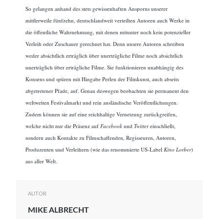
So gelangen anhand des stets gewissenhaften Ansporns unserer
mittlerweile fünfzehn, deutschlandweit verteilten Autoren auch Werke in
die öffentliche Wahrnehmung, mit denen mitunter noch kein potenzieller
Verleih oder Zuschauer gerechnet hat. Denn unsere Autoren schreiben
weder absichtlich erträglich über unerträgliche Filme noch absichtlich
unerträglich über erträgliche Filme. Sie funktionieren unabhängig des
Konsens und spüren mit Hingabe Perlen der Filmkunst, auch abseits
abgetretener Pfade, auf. Genau deswegen beobachten sie permanent den
weltweiten Festivalmarkt und rein ausländische Veröffentlichungen.
Zudem können sie auf eine reichhaltige Vernetzung zurückgreifen,
welche nicht nur die Präsenz auf
Facebook
und
Twitter
einschließt,
sondern auch Kontakte zu Filmschaffenden, Regisseuren, Autoren,
Produzenten und Verleihern (wie das renommierte US-Label
Kino Lorber
)
aus aller Welt.
AUTOR
MIKE ALBRECHT