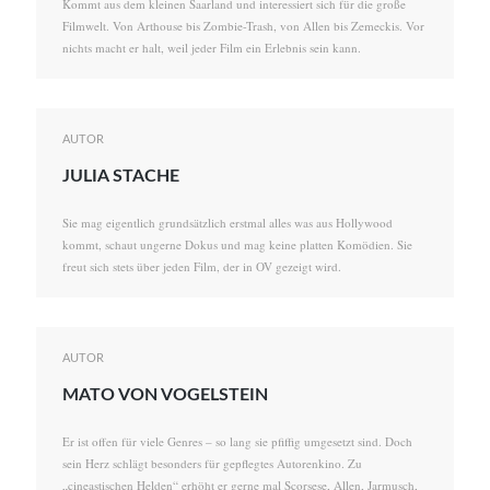
Kommt aus dem kleinen Saarland und interessiert sich für die große
Filmwelt. Von Arthouse bis Zombie-Trash, von Allen bis Zemeckis. Vor
nichts macht er halt, weil jeder Film ein Erlebnis sein kann.
AUTOR
JULIA STACHE
Sie mag eigentlich grundsätzlich erstmal alles was aus Hollywood
kommt, schaut ungerne Dokus und mag keine platten Komödien. Sie
freut sich stets über jeden Film, der in OV gezeigt wird.
AUTOR
MATO VON VOGELSTEIN
Er ist offen für viele Genres – so lang sie pfiffig umgesetzt sind. Doch
sein Herz schlägt besonders für gepflegtes Autorenkino. Zu
„cineastischen Helden“ erhöht er gerne mal Scorsese, Allen, Jarmusch,