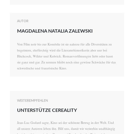
AUTOR
MAGDALENA NATALIA ZALEWSKI
Von Film noir bis zur Komödie ist sie nahezu für alle Diversitäten zu
begeistern, ehrfürchtig wird die Literaturhistorikerin aber nur bei
Hitchcock, Wilder und Kubrick. Romanverfilmungen liebt oder hasst
sie ganz und gar. Zu nennen bleibt noch eine gewisse Schwäche für das
schwedische und französische Kino.
WEITEREMPFEHLEN
UNTERSTÜTZE CEREALITY
Jean-Luc Godard sagte, Kino sei der schönste Betrug in der Welt. Und
all unsere Autoren leben ihn. Hilf uns, damit wir weiterhin unabhängig