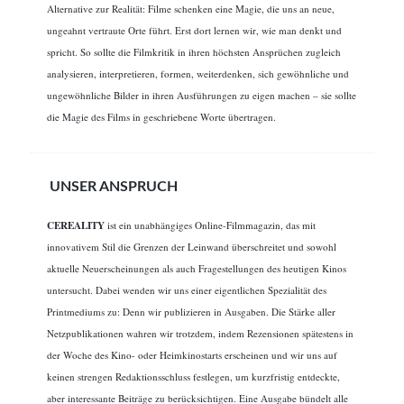
Alternative zur Realität: Filme schenken eine Magie, die uns an neue,
ungeahnt vertraute Orte führt. Erst dort lernen wir, wie man denkt und
spricht. So sollte die Filmkritik in ihren höchsten Ansprüchen zugleich
analysieren, interpretieren, formen, weiterdenken, sich gewöhnliche und
ungewöhnliche Bilder in ihren Ausführungen zu eigen machen – sie sollte
die Magie des Films in geschriebene Worte übertragen.
UNSER ANSPRUCH
CEREALITY
ist ein unabhängiges Online-Filmmagazin, das mit
innovativem Stil die Grenzen der Leinwand überschreitet und sowohl
aktuelle Neuerscheinungen als auch Fragestellungen des heutigen Kinos
untersucht. Dabei wenden wir uns einer eigentlichen Spezialität des
Printmediums zu: Denn wir publizieren in Ausgaben. Die Stärke aller
Netzpublikationen wahren wir trotzdem, indem Rezensionen spätestens in
der Woche des Kino- oder Heimkinostarts erscheinen und wir uns auf
keinen strengen Redaktionsschluss festlegen, um kurzfristig entdeckte,
aber interessante Beiträge zu berücksichtigen. Eine Ausgabe bündelt alle