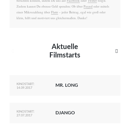
berichten können, indem Du uns auf
Facebook
oder
Twitter
folgst.
Zudem kannst Du ebenso Geld spenden: Ob über
Paypal
oder mittels
einer Mikrozahlung über
Flattr
– jeder Beitrag, egal wie groß oder
klein, hilft und motiviert uns gleichermaßen. Danke!
Aktuelle


Filmstarts
KINOSTART:
MR. LONG
14.09.2017
KINOSTART:
DJANGO
27.07.2017