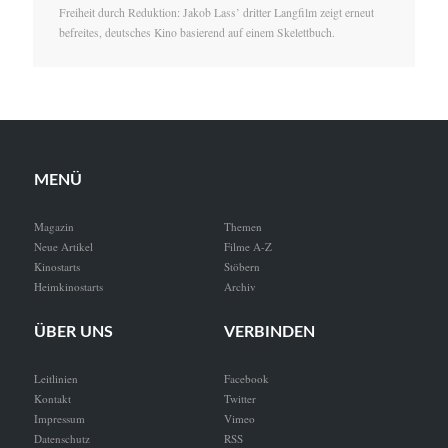
Freiheit durch Reduktion: Jakob Lass’ dritter Langfilm zeigt erneut
befreites, deutsches Kino basierend auf einem Skelettbuch.
MENÜ
Magazin
Themen
Neue Artikel
Filme A-Z
Kinostarts
Stöbern
Heimkinostarts
Archiv
ÜBER UNS
VERBINDEN
Leitlinien
Facebook
Kontakt
Twitter
Impressum
Vimeo
Datenschutz
RSS