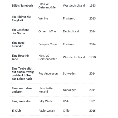
Hans W.
Ediths Tagebuch
Westdeutschland
1983
Geissendörfer
MENÜ
Ein Bild für die
Wei Hu
Frankreich
2013
Ewigkeit
Magazin
Themen
Ein Geschenk
Oliver Haffner
Deutschland
2014
Neue Artikel
Filme A-Z
der Götter
Kinostarts
Stöbern
Eine neue
Heimkinostarts
Archiv
François Ozon
Frankreich
2014
Freundin
ÜBER UNS
VERBINDEN
Eine Rose für
Hans W.
Westdeutschland
1970
Jane
Geissendörfer
Leitlinien
Facebook
Eine Taube sitzt
auf einem Zweig
Kontakt
Twitter
Roy Andersson
Schweden
2014
und denkt über
Impressum
Vimeo
das Leben nach
Datenschutz
RSS
Einer nach dem
Hans Petter
Norwegen
2014
anderen
Moland
Eins, zwei, drei
Billy Wilder
USA
1961
COPYRIGHT © 2006-2026 CEREALITY – MAGAZIN FÜR FILMKULTUR
El Club
Pablo Larraín
Chile
2015