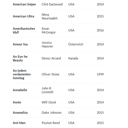
American Sniper
Clint Eastwood
USA
2014
Nima
American Ultra
USA
2015
Nourizadeh
Amerikanisches
Ewan
USA
2016
Idyll
McGregor
Jessica
Amour fou
Österreich
2014
Hausner
An Eye for
Denys Arcand
Kanada
2014
Beauty
An jedem
verdammten
Oliver Stone
USA
1999
Sonntag
John R.
Annabelle
USA
2014
Leonetti
Annie
Will Gluck
USA
2014
Anomalisa
Duke Johnson
USA
2015
Ant-Man
Peyton Reed
USA
2015