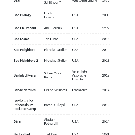
Baal
Westdeutschland
1970
Schlöndorff
Frank
Bad Biology
USA
2008
Henenlotter
Bad Lieutenant
Abel Ferrara
USA
1992
Bad Moms
Jon Lucas
USA
2016
Bad Neighbors
Nicholas Stoller
USA
2014
Bad Neighbors 2
Nicholas Stoller
USA
2016
Vereinigte
Sahim Omar
Baghdad Messi
Arabische
2012
Kalifa
Emirate
Bande de filles
Céline Sciamma
Frankreich
2014
Barbie – Eine
Prinzessin im
Karen J. Lloyd
USA
2015
Rockstar Camp
Alastair
Bären
USA
2014
Fothergill
Barton Fink
Joel Coen
USA
1991