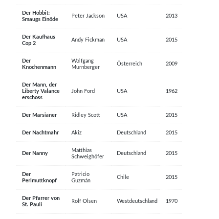
Der Hobbit:
Peter Jackson
USA
2013
Smaugs Einöde
Der Kaufhaus
Andy Fickman
USA
2015
Cop 2
Der
Wolfgang
Österreich
2009
Knochenmann
Murnberger
Der Mann, der
Liberty Valance
John Ford
USA
1962
erschoss
Der Marsianer
Ridley Scott
USA
2015
Der Nachtmahr
Akiz
Deutschland
2015
Matthias
Der Nanny
Deutschland
2015
Schweighöfer
Der
Patricio
Chile
2015
Perlmuttknopf
Guzmán
Der Pfarrer von
Rolf Olsen
Westdeutschland
1970
St. Pauli