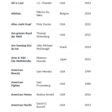
All is Lost
J.C. Chandor
USA
2013
Fabrice Du
Alleluia
Belgien
2014
Welz
Alles steht Kopf
Pete Docter
USA
2015
Am grünen Rand
Thomas
USA
2015
der Welt
Vinterberg
Am Sonntag bist
John Michael
Irland
2014
du tot
McDonagh
Ame & Yuki –
Mamoru
Japan
2012
Die Wolfskinder
Hosoda
American
Sam Mendes
USA
1999
Beauty
American
Sam
USA
1985
Fighter
Firstenberg
American Honey
Andrea Arnold
USA
2016
David O.
American Hustle
USA
2013
Russell