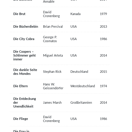
Annable
David
Die Brut
Kanada
1979
Cronenberg
Die Bücherdiebin
Brian Percival
USA
2013
George P.
Die City Cobra
USA
1986
Cosmatos
Die Coopers –
Schlimmer geht
Miguel Arteta
USA
2014
immer
Die dunkle Seite
Stephan Rick
Deutschland
2015
des Mondes
Hans W.
Die Eltern
Westdeutschland
1974
Geissendörfer
Die Entdeckung
der
James Marsh
Großbritannien
2014
Unendlichkeit
David
Die Fliege
USA
1986
Cronenberg
Die Frau in