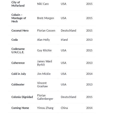
City of
Niki Caro
USA
2015
McFarland
Cobain –
Montage of
Brett Morgen
USA
2015
Heck
Coconut Hero
Florian Cossen
Deutschland
2015
Coda
Alan Holly
Irland
2013
Codename
Guy Ritchie
USA
2015
U.N.C.L.E.
James Ward
Coherence
USA
2013
Byrkit
Cold in July
Jim Mickle
USA
2014
Vincent
Coldwater
USA
2013
Grashaw
Florian
Colonia Dignidad
Deutschland
2015
Gallenberger
Coming Home
Yimou Zhang
China
2014