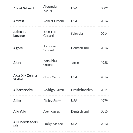
Alexander
About Schmidt
USA
2002
Payne
Actress
Robert Greene
USA
2014
Adieu au
Jean-Luc
Schweiz
2014
langage
Godard
Johannes
Agnes
Deutschland
2016
Schmid
Katsuhiro
Akira
Japan
1988
Ôtomo
Akte X – Zehnte
Chris Carter
USA
2016
Staffel
Albert Nobbs
Rodrigo García
Großbritannien
2011
Alien
Ridley Scott
USA
1979
Alki Alki
Axel Ranisch
Deutschland
2015
All Cheerleaders
Lucky McKee
USA
2013
Die