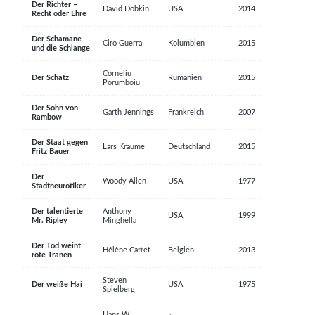
Der Richter –
David Dobkin
USA
2014
Recht oder Ehre
Der Schamane
Ciro Guerra
Kolumbien
2015
und die Schlange
Corneliu
Der Schatz
Rumänien
2015
Porumboiu
Der Sohn von
Garth Jennings
Frankreich
2007
Rambow
Der Staat gegen
Lars Kraume
Deutschland
2015
Fritz Bauer
Der
Woody Allen
USA
1977
Stadtneurotiker
Der talentierte
Anthony
USA
1999
Mr. Ripley
Minghella
Der Tod weint
Hélène Cattet
Belgien
2013
rote Tränen
Steven
Der weiße Hai
USA
1975
Spielberg
Hans W.