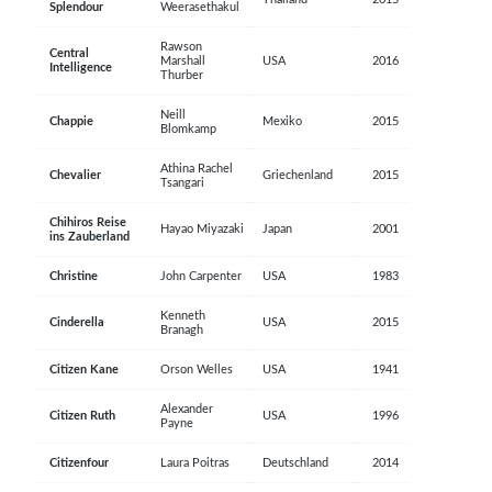
Splendour
Weerasethakul
Rawson
Central
Marshall
USA
2016
Intelligence
Thurber
Neill
Chappie
Mexiko
2015
Blomkamp
Athina Rachel
Chevalier
Griechenland
2015
Tsangari
Chihiros Reise
Hayao Miyazaki
Japan
2001
ins Zauberland
Christine
John Carpenter
USA
1983
Kenneth
Cinderella
USA
2015
Branagh
Citizen Kane
Orson Welles
USA
1941
Alexander
Citizen Ruth
USA
1996
Payne
Citizenfour
Laura Poitras
Deutschland
2014