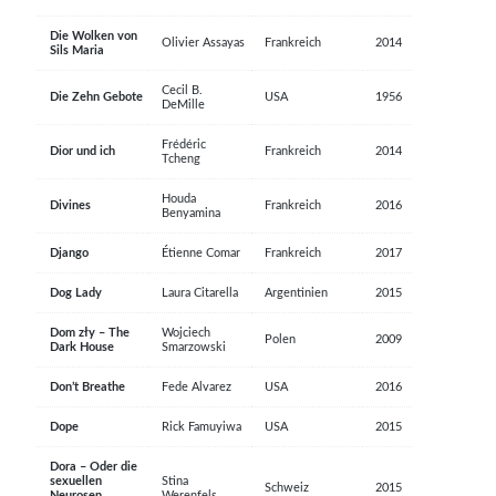
Die Wolken von
Olivier Assayas
Frankreich
2014
Sils Maria
Cecil B.
Die Zehn Gebote
USA
1956
DeMille
Frédéric
Dior und ich
Frankreich
2014
Tcheng
Houda
Divines
Frankreich
2016
Benyamina
Django
Étienne Comar
Frankreich
2017
Dog Lady
Laura Citarella
Argentinien
2015
Dom zły – The
Wojciech
Polen
2009
Dark House
Smarzowski
Don’t Breathe
Fede Alvarez
USA
2016
Dope
Rick Famuyiwa
USA
2015
Dora – Oder die
sexuellen
Stina
Schweiz
2015
Neurosen
Werenfels