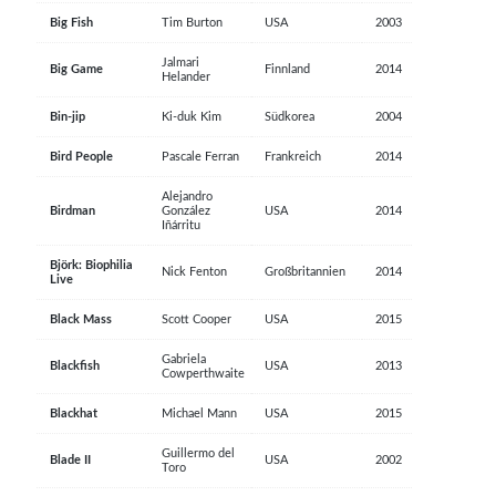
Big Fish
Tim Burton
USA
2003
Jalmari
Big Game
Finnland
2014
Helander
Bin-jip
Ki-duk Kim
Südkorea
2004
Bird People
Pascale Ferran
Frankreich
2014
Alejandro
Birdman
González
USA
2014
Iñárritu
Björk: Biophilia
Nick Fenton
Großbritannien
2014
Live
Black Mass
Scott Cooper
USA
2015
Gabriela
Blackfish
USA
2013
Cowperthwaite
Blackhat
Michael Mann
USA
2015
Guillermo del
Blade II
USA
2002
Toro