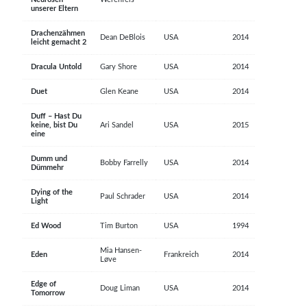
unserer Eltern
Drachenzähmen
Dean DeBlois
USA
2014
leicht gemacht 2
Dracula Untold
Gary Shore
USA
2014
Duet
Glen Keane
USA
2014
Duff – Hast Du
keine, bist Du
Ari Sandel
USA
2015
eine
Dumm und
Bobby Farrelly
USA
2014
Dümmehr
Dying of the
Paul Schrader
USA
2014
Light
Ed Wood
Tim Burton
USA
1994
Mia Hansen-
Eden
Frankreich
2014
Løve
Edge of
Doug Liman
USA
2014
Tomorrow