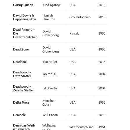
Dating Queen
Judd Apatow
USA
2015
David Bowie Is
Hamish
Großbritannien
2013
Happening Now
Hamilton
Dead Ringers –
David
Die
Kanada
1988
Cronenberg
Unzertrennlichen
David
Dead Zone
USA
1983
Cronenberg
Deadpool
Tim Miller
USA
2016
Deadwood –
Walter Hill
USA
2004
Erste Staffel
Deadwood –
Ed Bianchi
USA
2004
Zweite Staffel
Menahem
Delta Force
USA
1986
Golan
Demonic
Will Canon
USA
2015
Denn das Weib
Wolfgang
Westdeutschland
1961
ist schwach
Glück