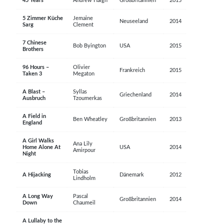
45 Years
Andrew Haigh
Großbritannien
2015
5 Zimmer Küche
Jemaine
Neuseeland
2014
Sarg
Clement
7 Chinese
Bob Byington
USA
2015
Brothers
96 Hours –
Olivier
Frankreich
2015
Taken 3
Megaton
A Blast –
Syllas
Griechenland
2014
Ausbruch
Tzoumerkas
A Field in
Ben Wheatley
Großbritannien
2013
England
A Girl Walks
Ana Lily
Home Alone At
USA
2014
Amirpour
Night
Tobias
A Hijacking
Dänemark
2012
Lindholm
A Long Way
Pascal
Großbritannien
2014
Down
Chaumeil
A Lullaby to the