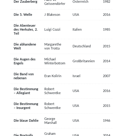
Der Zauberberg
Österreich
1982
Geissendörfer
Die 5. Welle
J Blakeson
USA
2016
Die Abenteuer
des Herkules, 2.
Luigi Cozzi
Italien
1985
Teil
Die abhandene
Margarethe
Deutschland
2015
Welt
von Trotta
Die Augen des
Michael
Großbritannien
2014
Engels
Winterbottom
Die Band von
Eran Kolirin
Israel
2007
nebenan
Die Bestimmung
Robert
USA
2016
– Allegiant
Schwentke
Die Bestimmung
Robert
USA
2015
– Insurgent
Schwentke
George
Die blaue Dahlie
USA
1946
Marshall
Graham
Die Boxtrolls
USA
2014