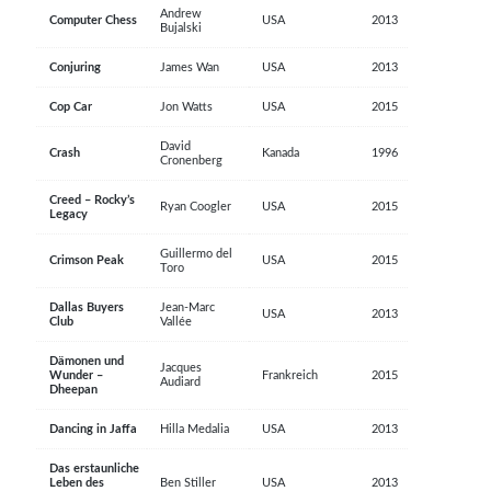
Andrew
Computer Chess
USA
2013
Bujalski
Conjuring
James Wan
USA
2013
Cop Car
Jon Watts
USA
2015
David
Crash
Kanada
1996
Cronenberg
Creed – Rocky’s
Ryan Coogler
USA
2015
Legacy
Guillermo del
Crimson Peak
USA
2015
Toro
Dallas Buyers
Jean-Marc
USA
2013
Club
Vallée
Dämonen und
Jacques
Wunder –
Frankreich
2015
Audiard
Dheepan
Dancing in Jaffa
Hilla Medalia
USA
2013
Das erstaunliche
Leben des
Ben Stiller
USA
2013