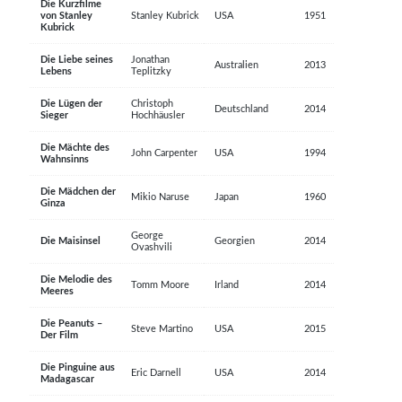
Die Kurzfilme
von Stanley
Stanley Kubrick
USA
1951
Kubrick
Die Liebe seines
Jonathan
Australien
2013
Lebens
Teplitzky
Die Lügen der
Christoph
Deutschland
2014
Sieger
Hochhäusler
Die Mächte des
John Carpenter
USA
1994
Wahnsinns
Die Mädchen der
Mikio Naruse
Japan
1960
Ginza
George
Die Maisinsel
Georgien
2014
Ovashvili
Die Melodie des
Tomm Moore
Irland
2014
Meeres
Die Peanuts –
Steve Martino
USA
2015
Der Film
Die Pinguine aus
Eric Darnell
USA
2014
Madagascar