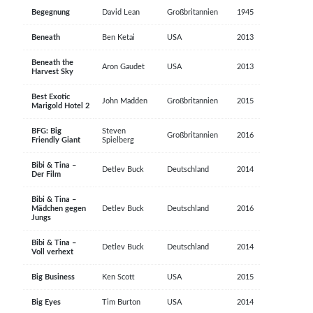
Begegnung
David Lean
Großbritannien
1945
Beneath
Ben Ketai
USA
2013
Beneath the
Aron Gaudet
USA
2013
Harvest Sky
Best Exotic
John Madden
Großbritannien
2015
Marigold Hotel 2
BFG: Big
Steven
Großbritannien
2016
Friendly Giant
Spielberg
Bibi & Tina –
Detlev Buck
Deutschland
2014
Der Film
Bibi & Tina –
Mädchen gegen
Detlev Buck
Deutschland
2016
Jungs
Bibi & Tina –
Detlev Buck
Deutschland
2014
Voll verhext
Big Business
Ken Scott
USA
2015
Big Eyes
Tim Burton
USA
2014