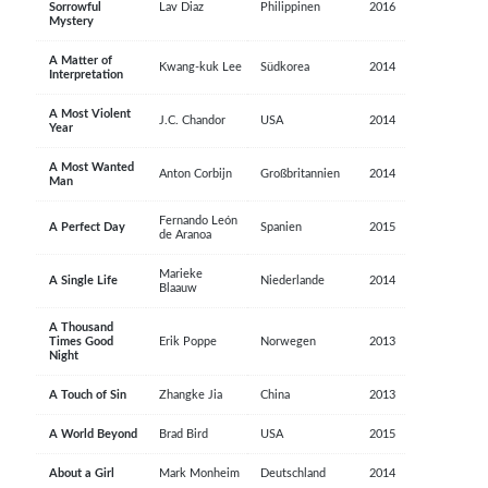
Sorrowful
Lav Diaz
Philippinen
2016
Mystery
A Matter of
Kwang-kuk Lee
Südkorea
2014
Interpretation
A Most Violent
J.C. Chandor
USA
2014
Year
A Most Wanted
Anton Corbijn
Großbritannien
2014
Man
Fernando León
A Perfect Day
Spanien
2015
de Aranoa
Marieke
A Single Life
Niederlande
2014
Blaauw
A Thousand
Times Good
Erik Poppe
Norwegen
2013
Night
A Touch of Sin
Zhangke Jia
China
2013
A World Beyond
Brad Bird
USA
2015
About a Girl
Mark Monheim
Deutschland
2014