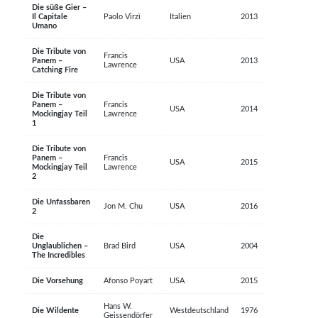
Die süße Gier –
Il Capitale
Paolo Virzì
Italien
2013
Umano
Die Tribute von
Francis
Panem –
USA
2013
Lawrence
Catching Fire
Die Tribute von
Panem –
Francis
USA
2014
Mockingjay Teil
Lawrence
1
Die Tribute von
Panem –
Francis
USA
2015
Mockingjay Teil
Lawrence
2
Die Unfassbaren
Jon M. Chu
USA
2016
2
Die
Unglaublichen –
Brad Bird
USA
2004
The Incredibles
Die Vorsehung
Afonso Poyart
USA
2015
Hans W.
Die Wildente
Westdeutschland
1976
Geissendörfer