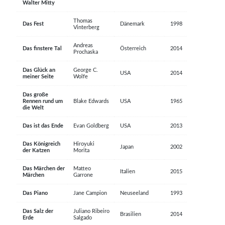
Walter Mitty
Thomas
Das Fest
Dänemark
1998
Vinterberg
Andreas
Das finstere Tal
Österreich
2014
Prochaska
Das Glück an
George C.
USA
2014
meiner Seite
Wolfe
Das große
Rennen rund um
Blake Edwards
USA
1965
die Welt
Das ist das Ende
Evan Goldberg
USA
2013
Das Königreich
Hiroyuki
Japan
2002
der Katzen
Morita
Das Märchen der
Matteo
Italien
2015
Märchen
Garrone
Das Piano
Jane Campion
Neuseeland
1993
Das Salz der
Juliano Ribeiro
Brasilien
2014
Erde
Salgado