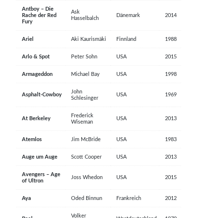
Antboy – Die
Ask
Rache der Red
Dänemark
2014
Hasselbalch
Fury
Ariel
Aki Kaurismäki
Finnland
1988
Arlo & Spot
Peter Sohn
USA
2015
Armageddon
Michael Bay
USA
1998
John
Asphalt-Cowboy
USA
1969
Schlesinger
Frederick
At Berkeley
USA
2013
Wiseman
Atemlos
Jim McBride
USA
1983
Auge um Auge
Scott Cooper
USA
2013
Avengers – Age
Joss Whedon
USA
2015
of Ultron
Aya
Oded Binnun
Frankreich
2012
Volker