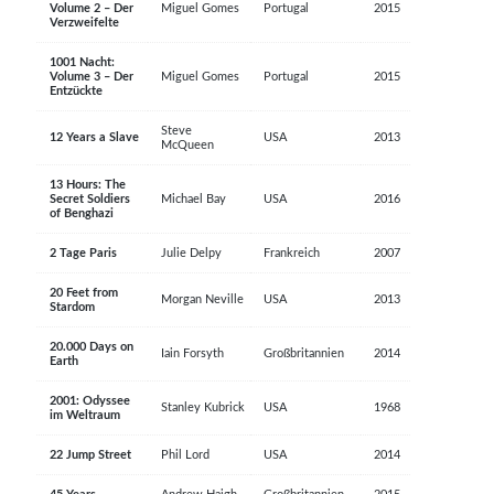
Volume 2 – Der
Miguel Gomes
Portugal
2015
Verzweifelte
1001 Nacht:
Volume 3 – Der
Miguel Gomes
Portugal
2015
Entzückte
Steve
12 Years a Slave
USA
2013
McQueen
13 Hours: The
Secret Soldiers
Michael Bay
USA
2016
of Benghazi
2 Tage Paris
Julie Delpy
Frankreich
2007
20 Feet from
Morgan Neville
USA
2013
Stardom
20.000 Days on
Iain Forsyth
Großbritannien
2014
Earth
2001: Odyssee
Stanley Kubrick
USA
1968
im Weltraum
22 Jump Street
Phil Lord
USA
2014