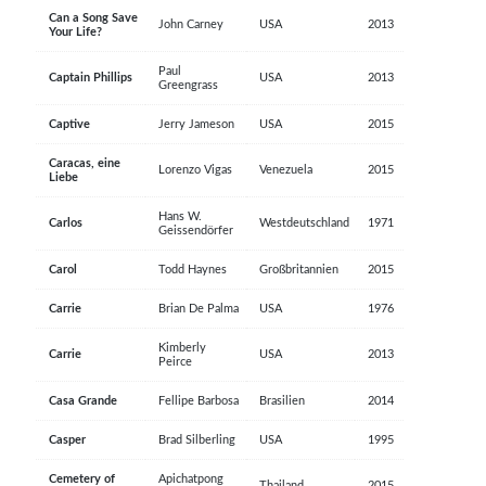
Can a Song Save
John Carney
USA
2013
Your Life?
Paul
Captain Phillips
USA
2013
Greengrass
Captive
Jerry Jameson
USA
2015
Caracas, eine
Lorenzo Vigas
Venezuela
2015
Liebe
Hans W.
Carlos
Westdeutschland
1971
Geissendörfer
Carol
Todd Haynes
Großbritannien
2015
Carrie
Brian De Palma
USA
1976
Kimberly
Carrie
USA
2013
Peirce
Casa Grande
Fellipe Barbosa
Brasilien
2014
Casper
Brad Silberling
USA
1995
Cemetery of
Apichatpong
Thailand
2015