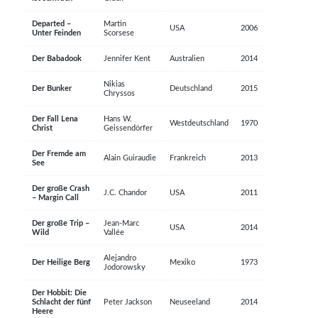
Departed –
Martin
USA
2006
Unter Feinden
Scorsese
Der Babadook
Jennifer Kent
Australien
2014
Nikias
Der Bunker
Deutschland
2015
Chryssos
Der Fall Lena
Hans W.
Westdeutschland
1970
Christ
Geissendörfer
Der Fremde am
Alain Guiraudie
Frankreich
2013
See
Der große Crash
J.C. Chandor
USA
2011
– Margin Call
Der große Trip –
Jean-Marc
USA
2014
Wild
Vallée
Alejandro
Der Heilige Berg
Mexiko
1973
Jodorowsky
Der Hobbit: Die
Schlacht der fünf
Peter Jackson
Neuseeland
2014
Heere