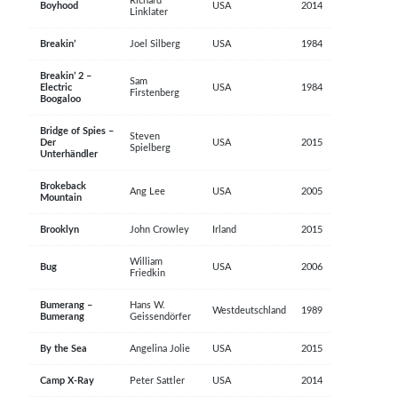
Richard
Boyhood
USA
2014
Linklater
Breakin’
Joel Silberg
USA
1984
Breakin’ 2 –
Sam
Electric
USA
1984
Firstenberg
Boogaloo
Bridge of Spies –
Steven
Der
USA
2015
Spielberg
Unterhändler
Brokeback
Ang Lee
USA
2005
Mountain
Brooklyn
John Crowley
Irland
2015
William
Bug
USA
2006
Friedkin
Bumerang –
Hans W.
Westdeutschland
1989
Bumerang
Geissendörfer
By the Sea
Angelina Jolie
USA
2015
Camp X-Ray
Peter Sattler
USA
2014