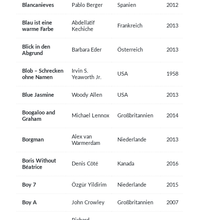
Blancanieves
Pablo Berger
Spanien
2012
Blau ist eine
Abdellatif
Frankreich
2013
warme Farbe
Kechiche
Blick in den
Barbara Eder
Österreich
2013
Abgrund
Blob – Schrecken
Irvin S.
USA
1958
ohne Namen
Yeaworth Jr.
Blue Jasmine
Woody Allen
USA
2013
Boogaloo and
Michael Lennox
Großbritannien
2014
Graham
Alex van
Borgman
Niederlande
2013
Warmerdam
Boris Without
Denis Côté
Kanada
2016
Béatrice
Boy 7
Özgür Yildirim
Niederlande
2015
Boy A
John Crowley
Großbritannien
2007