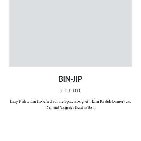
Magazin
Themen
Neue Artikel
Filme A-Z
Kinostarts
Stöbern
Heimkinostarts
Archiv
ÜBER UNS
VERBINDEN
Leitlinien
Facebook
Kontakt
Twitter
Impressum
Vimeo
Datenschutz
RSS
BIN-JIP
    
Easy Rider:
Ein Hohelied auf die Sprachlosigkeit. Kim Ki-duk formiert das
COPYRIGHT © 2006-2026 CEREALITY – MAGAZIN FÜR FILMKULTUR
Yin und Yang der Ruhe selbst.

Filminformationen