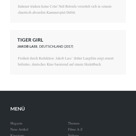
Italiener trinken keine Cola! Neïl Beloufa verzettelt sich in seinem
chaotisch-absurden Kammerspiel-Debüt.
TIGER GIRL
JAKOB LASS
, DEUTSCHLAND (2017)
Freiheit durch Reduktion: Jakob Lass’ dritter Langfilm zeigt erneut
befreites, deutsches Kino basierend auf einem Skelettbuch.
MENÜ
Magazin
Themen
Neue Artikel
Filme A-Z
Kinostarts
Stöbern