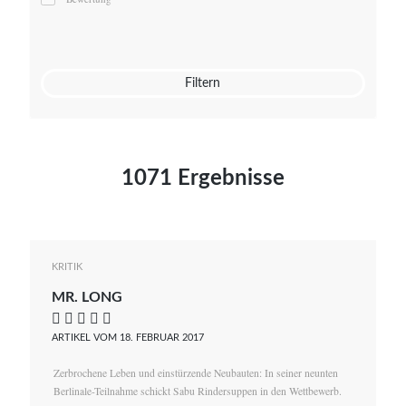
Mato von Vogelstein
Julia Weigl
Benjamin Wimmer
Christian Witte
Filtern
Magdalena Zalewski
1071 Ergebnisse
KRITIK
MR. LONG
    
ARTIKEL VOM 18. FEBRUAR 2017
Zerbrochene Leben und einstürzende Neubauten: In seiner neunten
Berlinale-Teilnahme schickt Sabu Rindersuppen in den Wettbewerb.