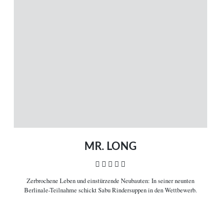
MENÜ
Magazin
Themen
Neue Artikel
Filme A-Z
Kinostarts
Stöbern
Heimkinostarts
Archiv
ÜBER UNS
VERBINDEN
Leitlinien
Facebook
Kontakt
Twitter
Impressum
Vimeo
Datenschutz
RSS
MR. LONG
    
Zerbrochene Leben und einstürzende Neubauten:
In seiner neunten
COPYRIGHT © 2006-2026 CEREALITY – MAGAZIN FÜR FILMKULTUR
Berlinale-Teilnahme schickt Sabu Rindersuppen in den Wettbewerb.