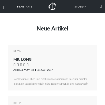

FILMSTARTS
STÖBERN

Neue Artikel
KRITIK
MR. LONG
    
ARTIKEL VOM 18. FEBRUAR 2017
Zerbrochene Leben und einstürzende Neubauten: In seiner neunten
Berlinale-Teilnahme schickt Sabu Rindersuppen in den Wettbewerb.
KRITIK