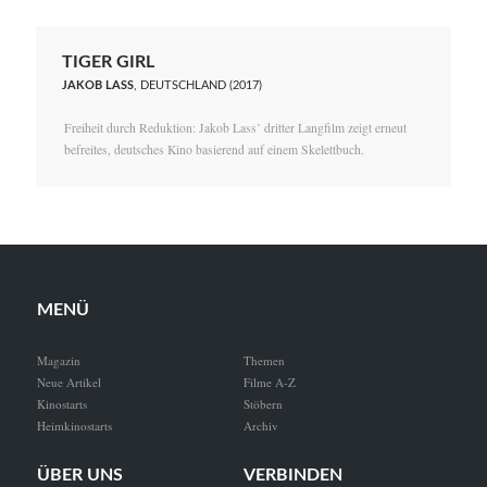
TIGER GIRL
JAKOB LASS
, DEUTSCHLAND (2017)
Freiheit durch Reduktion: Jakob Lass’ dritter Langfilm zeigt erneut
befreites, deutsches Kino basierend auf einem Skelettbuch.
MENÜ
Magazin
Themen
Neue Artikel
Filme A-Z
Kinostarts
Stöbern
Heimkinostarts
Archiv
ÜBER UNS
VERBINDEN