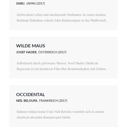
SABU
, JAPAN (2017)
Zerbrochene Leben und einstürzende Neubauten: In seiner neunten
Berlinale-Teilnahme schickt Sabu Rindersuppen in den Wettbewerb.
WILDE MAUS
JOSEF HADER
, ÖSTERREICH (2017)
Selbstmord durch gefrorenes Wasser: Josef Haders Debüt als
Regisseur ist ein harmloser Film über Kommunikation und Schnee.
OCCIDENTAL
NEÏL BELOUFA
, FRANKREICH (2017)
Italiener trinken keine Cola! Neïl Beloufa verzettelt sich in seinem
chaotisch-absurden Kammerspiel-Debüt.