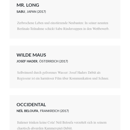
MR. LONG
SABU
, JAPAN (2017)
Zerbrochene Leben und einstürzende Neubauten: In seiner neunten
Berlinale-Teilnahme schickt Sabu Rindersuppen in den Wettbewerb.
WILDE MAUS
JOSEF HADER
, ÖSTERREICH (2017)
Selbstmord durch gefrorenes Wasser: Josef Haders Debüt als
Regisseur ist ein harmloser Film über Kommunikation und Schnee.
OCCIDENTAL
NEÏL BELOUFA
, FRANKREICH (2017)
Italiener trinken keine Cola! Neïl Beloufa verzettelt sich in seinem
chaotisch-absurden Kammerspiel-Debüt.