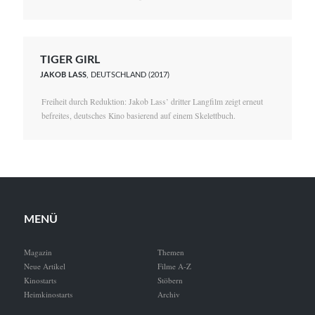
TIGER GIRL
JAKOB LASS
, DEUTSCHLAND (2017)
Freiheit durch Reduktion: Jakob Lass’ dritter Langfilm zeigt erneut
befreites, deutsches Kino basierend auf einem Skelettbuch.
MENÜ
Magazin
Themen
Neue Artikel
Filme A-Z
Kinostarts
Stöbern
Heimkinostarts
Archiv