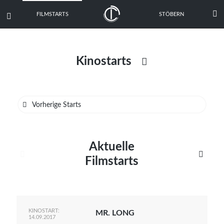

FILMSTARTS
STÖBERN

Kinostarts

Heimkinostarts

Vorherige Starts
Aktuelle


Filmstarts
KINOSTART:
MR. LONG
14.09.2017