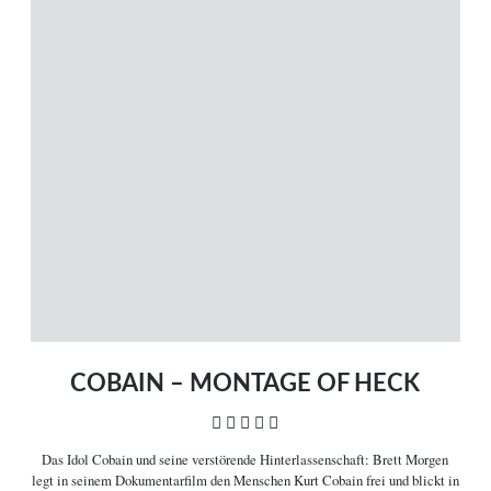
MENÜ
Magazin
Themen
Neue Artikel
Filme A-Z
Kinostarts
Stöbern
Heimkinostarts
Archiv
ÜBER UNS
VERBINDEN
Leitlinien
Facebook
Kontakt
Twitter
Impressum
Vimeo
COBAIN – MONTAGE OF HECK
Datenschutz
RSS
    
Das Idol Cobain und seine verstörende Hinterlassenschaft:
Brett Morgen
legt in seinem Dokumentarfilm den Menschen Kurt Cobain frei und blickt in
COPYRIGHT © 2006-2026 CEREALITY – MAGAZIN FÜR FILMKULTUR