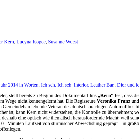
er Kern
,
Lucyna Kopec
,
Susanne Wuest
jahr 2014 in Worten
,
Ich seh, Ich seh
,
Interior. Leather Bar.
,
Dior und i
eler, stellt bereits zu Beginn des Dokumentarfilms
„Kern“
fest, dass d
sem Wege nicht kennengelernt hat. Die Regisseure
Veronika Franz
un
 Gemeindebau lebende Veteran des deutschsprachigen Autorenfilms bir
er ist, kann Kern nicht widerstehen, die Kontrolle zu übernehmen; we
 deshalb eine optisch wie thematisch herausfordernde Macht; weil sei
101 Minuten Laufzeit von stürmischer Abwechslung geprägt – in größte
offenlegen.