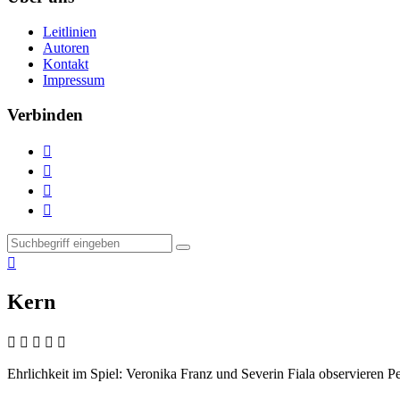
Leitlinien
Autoren
Kontakt
Impressum
Verbinden





Kern
    
Ehrlichkeit im Spiel:
Veronika Franz und Severin Fiala observieren Pe