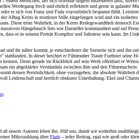
 einem Menschen, der sich offenbar ungern inszenieren lässt, sofern er
llen Werdegang frech und ehrlich reflektiert und gerne in galanter Musi
der er sich von Franz und Fiala voyeuristisch bespannt fühlt. Letzterer
der Alltag Kerns in trostloser Stille eingefangen wird und ein isoliert
 kann. Diese triste Wahrheit, in der Kerns Redegewandtheit dennoch En
it massivem Hängebauch Sets wie Darsteller kommandiert und auf Premie
en, dass er in seinem Porträt Komplize und Saboteur sein kann. Im Umke
art und ihr näher kommt, je entschiedener die Szenerie sich und ihn en
“ stattfanden. In dieser beichtet er Filmmutter Traute Furthner seine 
erns kennen. Denn gerade im Rückblick auf sein Werk offenbart er Wün
sam ein abgeklärtes Verständnis zwischen ihm und den Filmemachern: D
nd somit dessen Persönlichkeit, ohne vorzugeben, die absolute Wahrheit 
 voll Leidenschaft und herrlich obskurer Unterhaltung: Ekel und Charm
er
.
d all unsere Autoren leben ihn. Hilf uns, damit wir weiterhin unabhän
s einer Mikrozahlung über
Flattr
– jeder Beitrag, egal wie groß oder klei