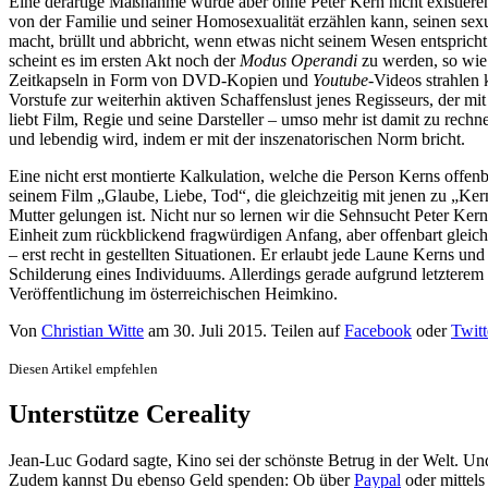
Eine derartige Maßnahme würde aber ohne Peter Kern nicht existieren –
von der Familie und seiner Homosexualität erzählen kann, seinen sexue
macht, brüllt und abbricht, wenn etwas nicht seinem Wesen entspricht o
scheint es im ersten Akt noch der
Modus Operandi
zu werden, so wie 
Zeitkapseln in Form von DVD-Kopien und
Youtube
-Videos strahlen
Vorstufe zur weiterhin aktiven Schaffenslust jenes Regisseurs, der m
liebt Film, Regie und seine Darsteller – umso mehr ist damit zu rechn
und lebendig wird, indem er mit der inszenatorischen Norm bricht.
Eine nicht erst montierte Kalkulation, welche die Person Kerns offenb
seinem Film „Glaube, Liebe, Tod“, die gleichzeitig mit jenen zu „Kern
Mutter gelungen ist. Nicht nur so lernen wir die Sehnsucht Peter K
Einheit zum rückblickend fragwürdigen Anfang, aber offenbart gleich
– erst recht in gestellten Situationen. Er erlaubt jede Laune Kerns u
Schilderung eines Individuums. Allerdings gerade aufgrund letzterem
Veröffentlichung im österreichischen Heimkino.
Von
Christian Witte
am
30. Juli 2015
. Teilen auf
Facebook
oder
Twitt
Diesen Artikel empfehlen
Unterstütze Cereality
Jean-Luc Godard sagte, Kino sei der schönste Betrug in der Welt. Un
Zudem kannst Du ebenso Geld spenden: Ob über
Paypal
oder mittel