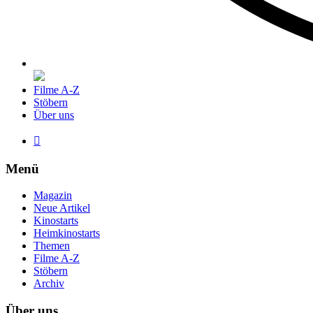
Filme A-Z
Stöbern
Über uns

Menü
Magazin
Neue Artikel
Kinostarts
Heimkinostarts
Themen
Filme A-Z
Stöbern
Archiv
Über uns