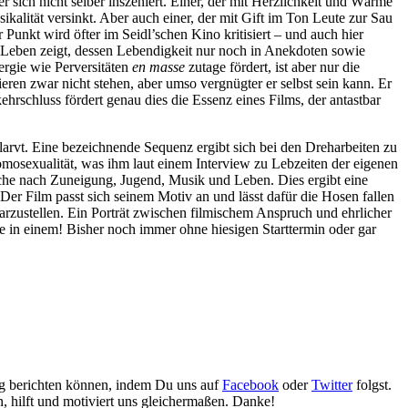
 sich nicht selber inszeniert. Einer, der mit Herzlichkeit und Wärme
kalität versinkt. Aber auch einer, der mit Gift im Ton Leute zur Sau
 Punkt wird öfter im Seidl’schen Kino kritisiert – und auch hier
es Leben zeigt, dessen Lebendigkeit nur noch in Anekdoten sowie
ergie wie Perversitäten
en masse
zutage fördert, ist aber nur die
ren zwar nicht stehen, aber umso vergnügter er selbst sein kann. Er
hrschluss fördert genau dies die Essenz eines Films, der antastbar
tlarvt. Eine bezeichnende Sequenz ergibt sich bei den Dreharbeiten zu
Homosexualität, was ihm laut einem Interview zu Lebzeiten der eigenen
sche nach Zuneigung, Jugend, Musik und Leben. Dies ergibt eine
er Film passt sich seinem Motiv an und lässt dafür die Hosen fallen
darzustellen. Ein Porträt zwischen filmischem Anspruch und ehrlicher
e in einem! Bisher noch immer ohne hiesigen Starttermin oder gar
gig berichten können, indem Du uns auf
Facebook
oder
Twitter
folgst.
n, hilft und motiviert uns gleichermaßen. Danke!