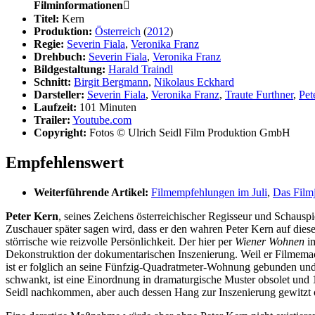
Filminformationen

Titel:
Kern
Produktion:
Österreich
(
2012
)
Regie:
Severin Fiala
,
Veronika Franz
Drehbuch:
Severin Fiala
,
Veronika Franz
Bildgestaltung:
Harald Traindl
Schnitt:
Birgit Bergmann
,
Nikolaus Eckhard
Darsteller:
Severin Fiala
,
Veronika Franz
,
Traute Furthner
,
Pet
Laufzeit:
101 Minuten
Trailer:
Youtube.com
Copyright:
Fotos © Ulrich Seidl Film Produktion GmbH
Empfehlenswert
Weiterführende Artikel:
Filmempfehlungen im Juli
,
Das Film
Peter Kern
, seines Zeichens österreichischer Regisseur und Schauspi
Zuschauer später sagen wird, dass er den wahren Peter Kern auf die
störrische wie reizvolle Persönlichkeit. Der hier per
Wiener Wohnen
im
Dekonstruktion der dokumentarischen Inszenierung. Weil er Filmemach
ist er folglich an seine Fünfzig-Quadratmeter-Wohnung gebunden und
schwankt, ist eine Einordnung in dramaturgische Muster obsolet und 
Seidl nachkommen, aber auch dessen Hang zur Inszenierung gewitzt 