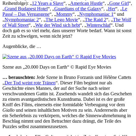
Reihenfolge): „
12 Years a Slave
“, „
American Hustle
“, „
Gone Girl
“,
„
Grand Budapest Hotel
“, „
Guardians of the Galaxy
“, „
Her
“, „
Le
Passé – Das Vergangene
“, „
Mommy
“, „
Nymphomaniac 1
“ und
„
Nymphomaniac 2
“, „
The Lego Movie
“, „
The Raid 2
“, „
The Wolf
of Wall Street
“, „
Wie der Wind sich hebt
“, „
Winterschlaf
“. Und
doch gab es so viel mehr, dass unserer Worte bedarf. Wann ist sonst
Zeit zu schwelgen, wenn nicht jetzt?
Augenblicke, die …
Szene aus „20.000 Days on Earth“ © Rapid Eye Movies
… berauschten:
Jede Szene in Bruno Forzanis und Hélène Cattets
„
Der Tod weint rote Tränen
“. Dieser Film beginnt nur als
Geschichte eines Mannes, der auf der Suche nach seiner
verschwundenen Gattin ist. Zusehends wandelt sich das Geschehen
zu einem avantgardistischen Kunstdrama. Dabei ist es der große
Kniff des Films, einerseits eine formidable Verbeugung vor dem
Giallo
und seinen inhaltlichen Motiven zu sein. Andererseits aber
ein Seherlebnis zu verkörpern, welches die Sinneswahrnehmung in
Beschlag nimmt und den Betrachter dazu drängt, die Teile des
Puzzles selbst zusammenzusetzen.