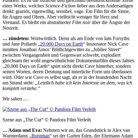
Punkten. Es ist die bizarrste und gleichsam beeindruckendste Szene
eines Werks, welches
Science-Fiction
lieber aus dem Andersartigen
denkt: graziös, eigenwillig, sensibel, vage. Ein Film für die Sinne,
für Augen und Ohren. Aber vielleicht weniger für Herz und
Verstand. Es bleibt ein abstrahierter
Film noir
über die Ängste der
Neuzeit.
… zündeten:
Wortwörtlich. Denn als am Ende von Iain Forsyths
und Jane Pollards „
20.000 Days on Earth
“ Inszenator Nick Cave
inmitten Jonathan Amos’ Bildlichtgewitter zu „Jubilee Street“
zwischen Vergangenheit und Gegenwart schwebt, explodiert
gleichsam der wohl ungewöhnlichste Dokumentarfilm dieses Jahres.
„20.000 Days on Earth“ spürt nicht direkt Cave hinterher, sondern
seinen Worten, deren Deutung und innerliche Form uns überlassen
wird. Oder wie Cave es selbst sagt, als er in der brandenden Nacht
am Strand steht:
„Letztlich habe ich kein Interesse an dem, was ich
komplett verstehe.“
Wir sahen …
Szene aus „The Cut“ © Pandora Film Verleih
… Adam und Eva:
Nehmen wir an, das Grundstück in Alex van
Warmerdams „
Borgman
“ sei der Garten Eden, der Ehemann Adam