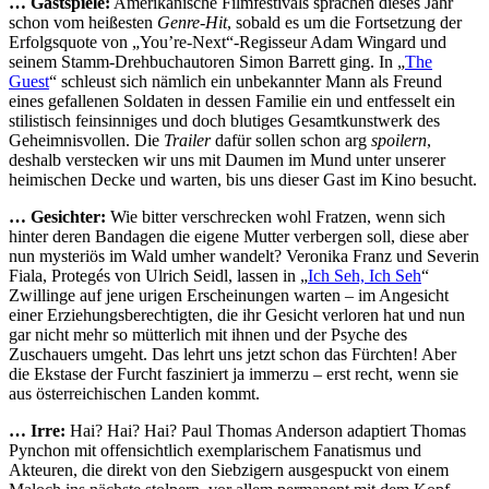
… Gastspiele:
Amerikanische Filmfestivals sprachen dieses Jahr
schon vom heißesten
Genre-Hit
, sobald es um die Fortsetzung der
Erfolgsquote von „You’re-Next“-Regisseur Adam Wingard und
seinem Stamm-Drehbuchautoren Simon Barrett ging. In „
The
Guest
“ schleust sich nämlich ein unbekannter Mann als Freund
eines gefallenen Soldaten in dessen Familie ein und entfesselt ein
stilistisch feinsinniges und doch blutiges Gesamtkunstwerk des
Geheimnisvollen. Die
Trailer
dafür sollen schon arg
spoilern
,
deshalb verstecken wir uns mit Daumen im Mund unter unserer
heimischen Decke und warten, bis uns dieser Gast im Kino besucht.
… Gesichter:
Wie bitter verschrecken wohl Fratzen, wenn sich
hinter deren Bandagen die eigene Mutter verbergen soll, diese aber
nun mysteriös im Wald umher wandelt? Veronika Franz und Severin
Fiala, Protegés von Ulrich Seidl, lassen in „
Ich Seh, Ich Seh
“
Zwillinge auf jene urigen Erscheinungen warten – im Angesicht
einer Erziehungsberechtigten, die ihr Gesicht verloren hat und nun
gar nicht mehr so mütterlich mit ihnen und der Psyche des
Zuschauers umgeht. Das lehrt uns jetzt schon das Fürchten! Aber
die Ekstase der Furcht fasziniert ja immerzu – erst recht, wenn sie
aus österreichischen Landen kommt.
… Irre:
Hai? Hai? Hai? Paul Thomas Anderson adaptiert Thomas
Pynchon mit offensichtlich exemplarischem Fanatismus und
Akteuren, die direkt von den Siebzigern ausgespuckt von einem