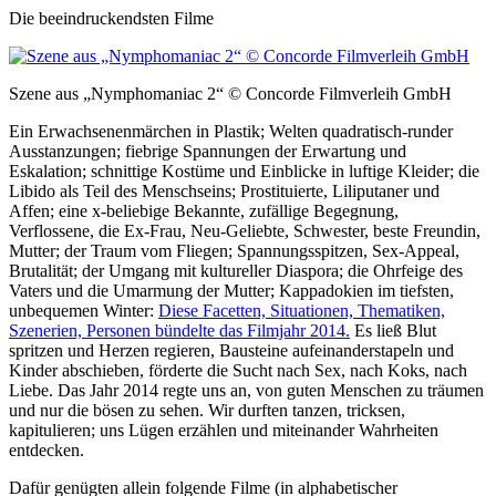
Die beeindruckendsten Filme
Szene aus „Nymphomaniac 2“ © Concorde Filmverleih GmbH
Ein Erwachsenenmärchen in Plastik; Welten quadratisch-runder
Ausstanzungen; fiebrige Spannungen der Erwartung und
Eskalation; schnittige Kostüme und Einblicke in luftige Kleider; die
Libido als Teil des Menschseins; Prostituierte, Liliputaner und
Affen; eine x-beliebige Bekannte, zufällige Begegnung,
Verflossene, die Ex-Frau, Neu-Geliebte, Schwester, beste Freundin,
Mutter; der Traum vom Fliegen; Spannungsspitzen, Sex-Appeal,
Brutalität; der Umgang mit kultureller Diaspora; die Ohrfeige des
Vaters und die Umarmung der Mutter; Kappadokien im tiefsten,
unbequemen Winter:
Diese Facetten, Situationen, Thematiken,
Szenerien, Personen bündelte das Filmjahr 2014.
Es ließ Blut
spritzen und Herzen regieren, Bausteine aufeinanderstapeln und
Kinder abschieben, förderte die Sucht nach Sex, nach Koks, nach
Liebe. Das Jahr 2014 regte uns an, von guten Menschen zu träumen
und nur die bösen zu sehen. Wir durften tanzen, tricksen,
kapitulieren; uns Lügen erzählen und miteinander Wahrheiten
entdecken.
Dafür genügten allein folgende Filme (in alphabetischer