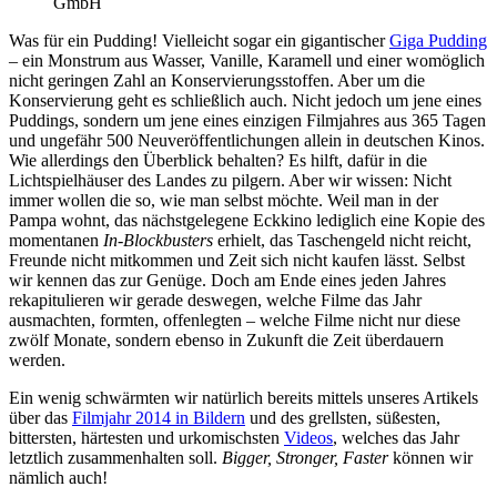
GmbH
Was für ein Pudding! Vielleicht sogar ein gigantischer
Giga Pudding
– ein Monstrum aus Wasser, Vanille, Karamell und einer womöglich
nicht geringen Zahl an Konservierungsstoffen. Aber um die
Konservierung geht es schließlich auch. Nicht jedoch um jene eines
Puddings, sondern um jene eines einzigen Filmjahres aus 365 Tagen
und ungefähr 500 Neuveröffentlichungen allein in deutschen Kinos.
Wie allerdings den Überblick behalten? Es hilft, dafür in die
Lichtspielhäuser des Landes zu pilgern. Aber wir wissen: Nicht
immer wollen die so, wie man selbst möchte. Weil man in der
Pampa wohnt, das nächstgelegene Eckkino lediglich eine Kopie des
momentanen
In-Blockbusters
erhielt, das Taschengeld nicht reicht,
Freunde nicht mitkommen und Zeit sich nicht kaufen lässt. Selbst
wir kennen das zur Genüge. Doch am Ende eines jeden Jahres
rekapitulieren wir gerade deswegen, welche Filme das Jahr
ausmachten, formten, offenlegten – welche Filme nicht nur diese
zwölf Monate, sondern ebenso in Zukunft die Zeit überdauern
werden.
Ein wenig schwärmten wir natürlich bereits mittels unseres Artikels
über das
Filmjahr 2014 in Bildern
und des grellsten, süßesten,
bittersten, härtesten und urkomischsten
Videos
, welches das Jahr
letztlich zusammenhalten soll.
Bigger, Stronger, Faster
können wir
nämlich auch!