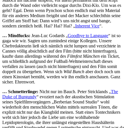
Maloch ins nächste stolpern, vor allem permanent mit dem Kopf
durch die Wand oder vielleicht sogar durchs Dixi-Klo. Um was es
geht? Egal. Denn wenn Pynchon schon endlich mal sein Material
für ein anderes Medium freigibt und der Macker schlechthin seine
Griffel am Stoff hat: Dann wird’s uns nicht angst und bange,
sondern ziemlich heiß. Hai? Hai? Hai? „
Inherent Vice
“.
… Mindfucks:
Jean-Luc Godards „
Goodbye to Language
“ ist so
gaga wie wir. Sagten uns zumindest einige Kollegen. Unsere
Chefredakteurin ließ sich nämlich nicht lumpen und verzichtete in
Cannes völlig absichtlich auf den Film (bitte nicht hinterfragen),
kaufte dann allerdings während des
Filmfest München
ein Ticket,
um schließlich aufgrund der Fußball-Weltmeisterschaft dieses
verfallen zu lassen (auch nicht hinterfragen) und den Film somit
doppelt zu übergehen. Wenn sich
Wild Bunch
aber doch noch um
einen Kinostart bemüht, werden wir ihn endlich anschauen. Ganz
sicher. Ehrenwort.
… Schmetterlinge:
Nicht nur im Bauch. Peter Stricklands „
The
Duke of Burgundy
“ evoziert nach der akustischen Stimulation
seines Spielfilmvorgängers „Berberian Sound Studio“ wohl
wiederholt den menschlichen Wahn mittels surrealen Tönen, die
explizit nicht nur das Klangbild meinen. Statt eines Tontechnikers
webt sich hier jedoch die Liebe um eine wohlhabende
Lepidopterologin, die ihrer unlängst eingestellten Haushälterin
verfällt und Staubwedel gegen Lustpeitsche eintauscht. Und was da