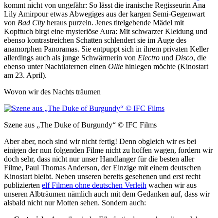
kommt nicht von ungefähr: So lässt die iranische Regisseurin Ana
Lily Amirpour etwas Abwegiges aus der kargen Semi-Gegenwart
von
Bad City
heraus purzeln. Jenes titelgebende Mädel mit
Kopftuch birgt eine mysteriöse Aura: Mit schwarzer Kleidung und
ebenso kontrastreichen Schatten schlendert sie im Auge des
anamorphen Panoramas. Sie entpuppt sich in ihrem privaten Keller
allerdings auch als junge Schwärmerin von
Electro
und
Disco
, die
ebenso unter Nachtlaternen einen
Ollie
hinlegen möchte (Kinostart
am 23. April).
Wovon wir des Nachts träumen
Szene aus „The Duke of Burgundy“ © IFC Films
Aber aber, noch sind wir nicht fertig! Denn obgleich wir es bei
einigen der nun folgenden Filme nicht zu hoffen wagen, fordern wir
doch sehr, dass nicht nur unser Handlanger für die besten aller
Filme, Paul Thomas Anderson, der Einzige mit einem deutschen
Kinostart bleibt. Neben unseren bereits gesehenen und erst recht
publizierten
elf Filmen ohne deutschen Verleih
wachen wir aus
unseren Albträumen nämlich auch mit dem Gedanken auf, dass wir
alsbald nicht nur Motten sehen. Sondern auch: