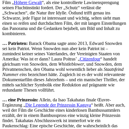
Film „
Höhere Gewalt
“, als eine kontrollierte Lawinensprengung
seinen Fluchtinstinkt fordert. Der „Schutz“ verlässt die
„Schwachen“, die Natur ihre Idylle. Östlund trifft genau ins
Schwarze, jede Figur ist interessant und wichtig, selten sieht man
einen so reifen und durchdachten Film, der mit langen Einstellungen
das Panorama und die Gedanken bejubelt, um Bild und Inhalt zu
kombinieren.
… Patrioten:
Barack Obama sagte anno 2013, Edward Snowden
sei kein Patriot. Wenn Snowden nun aber kein Patriot ist –
zumindest keiner seines Vaterlandes, der Vereinigten Staaten von
Amerika: Was ist er dann? Laura Poitras’ „
Citizenfour
“ handelt
gleichsam von Snowden, dem
Whistleblower
, und Snowden, dem
Privatmenschen, den Obama wohl wesentlich lieber als
Staatsfeind
Nummer eins
bezeichnet hätte. Zugleich ist es der wohl relevanteste
Dokumentarfilm dieses Jahrzehnts – und ein manischer Thriller, der
mittels sachlicher Symbolik eine Reduktion auf prägnante wie
redundante Thesen vollführt.
… eine Prinzessin:
Allein, da Isao Takahatas finale Œuvre-
Ergänzung „
Die Legende der Prinzessin Kaguya
“ heißt. Aber auch,
weil der Film die Geschichte eines kinderlosen Bambussammlers
erzählt, der in einem Bambusspross eine winzig kleine Prinzessin
findet. Takahatas Abschlusswerk ist immerfort wie ein
Paukenschlag: Eine epische Geschichte, die wahrscheinlich das