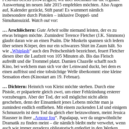
Auswertung im neuen Jahr 2015 empfehlen möchten. Also Augen
auf, Kalender gezückt, Stift parat! Es wummert nämlich
insbesondere durch Pistolen – inklusive Doppel- und
Simultansuizid.
Watch out
vor:
… Arschlöchern:
Gute Arbeit
sollte niemand leisten, der es zu
etwas bringen möchte. Zumindest Terence Fletcher (J.K. Simmons)
glaubt daran wie an einen Psalm. Die Muskeln spannen sich ledern
über seinen Körper, den nur ein schwarzes Shirt im Zaum hält. So
wie „
Whiplash
“ auch den Peitschenhieb bezeichnet, feuert Fletcher
diesen über die Laufzeit von 105 Minuten ab. Bis das Fleisch
aufreißt und die Trommel platzt. Damien Chazelle schafft noch
Kino, bei welchem man sich vor der Leinwand duckt, bei dem es
einen auffrisst und eine tobsüchtige Welle überkommt: eine kleine
Sensation eben (Kinostart am 19. Februar).
… Dichtern:
Heinrich von Kleist möchte sterben. Durch eine
Pistole, er präparierte gleich zwei, um einer Fehlzündung ersterer
vorzubeugen. Aber der Tod, der soll möglichst nicht allein
geschehen, denn der Einsamkeit jenes Lebens möchte man ja
zumindest endlich entfliehen. Mit einem zuckenden Lid und einigem
Schmunzeln ist dem Tod da gleich eher beizuwohnen, meint Jessica
Hausner in ihrer „
Amour fou
“. Papalapap, wer da ungewöhnliche
Dramatik zu finden meint – die nämlich bleibt mehr verwehrt, wenn
auch wie immer geradezu obligatorisch entledigt in den Werken