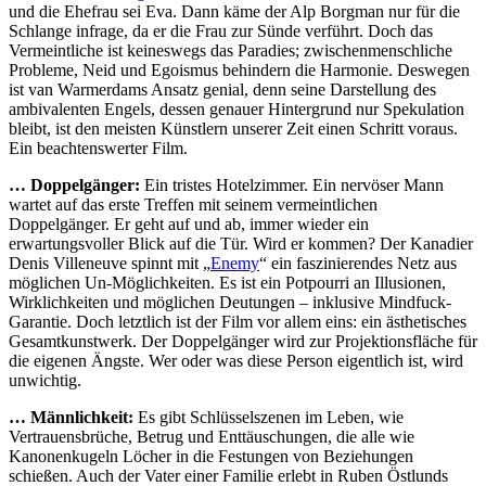
und die Ehefrau sei Eva. Dann käme der Alp Borgman nur für die
Schlange infrage, da er die Frau zur Sünde verführt. Doch das
Vermeintliche ist keineswegs das Paradies; zwischenmenschliche
Probleme, Neid und Egoismus behindern die Harmonie. Deswegen
ist van Warmerdams Ansatz genial, denn seine Darstellung des
ambivalenten Engels, dessen genauer Hintergrund nur Spekulation
bleibt, ist den meisten Künstlern unserer Zeit einen Schritt voraus.
Ein beachtenswerter Film.
… Doppelgänger:
Ein tristes Hotelzimmer. Ein nervöser Mann
wartet auf das erste Treffen mit seinem vermeintlichen
Doppelgänger. Er geht auf und ab, immer wieder ein
erwartungsvoller Blick auf die Tür. Wird er kommen? Der Kanadier
Denis Villeneuve spinnt mit „
Enemy
“ ein faszinierendes Netz aus
möglichen Un-Möglichkeiten. Es ist ein Potpourri an Illusionen,
Wirklichkeiten und möglichen Deutungen – inklusive Mindfuck-
Garantie. Doch letztlich ist der Film vor allem eins: ein ästhetisches
Gesamtkunstwerk. Der Doppelgänger wird zur Projektionsfläche für
die eigenen Ängste. Wer oder was diese Person eigentlich ist, wird
unwichtig.
… Männlichkeit:
Es gibt Schlüsselszenen im Leben, wie
Vertrauensbrüche, Betrug und Enttäuschungen, die alle wie
Kanonenkugeln Löcher in die Festungen von Beziehungen
schießen. Auch der Vater einer Familie erlebt in Ruben Östlunds