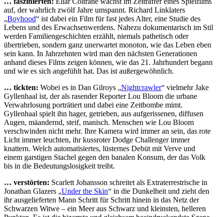
… faszinierten:
Ellar Coltrane wächst im Zeitraffer eines Spielfilms
auf, der wahrlich zwölf Jahre umspannt. Richard Linklaters
„
Boyhood
“ ist dabei ein Film für fast jedes Alter, eine Studie des
Lebens und des Erwachsenwerdens. Nahezu dokumentarisch im Stil
werden Familiengeschichten erzählt, niemals pathetisch oder
übertrieben, sondern ganz unerwartet monoton, wie das Leben eben
sein kann. In Jahrzehnten wird man den nächsten Generationen
anhand dieses Films zeigen können, wie das 21. Jahrhundert begann
und wie es sich angefühlt hat. Das ist außergewöhnlich.
… tickten:
Wobei es in Dan Gilroys „
Nightcrawler
“ vielmehr Jake
Gyllenhaal ist, der als rasender Reporter Lou Bloom die urbane
Verwahrlosung porträtiert und dabei eine Zeitbombe mimt.
Gyllenhaal spielt ihn hager, getrieben, aus aufgerissenen, diffusen
Augen, mäandernd, steif, manisch. Menschen wie Lou Bloom
verschwinden nicht mehr. Ihre Kamera wird immer an sein, das rote
Licht immer leuchten, ihr kussroter Dodge Challenger immer
knattern. Welch automatisiertes, lüsternes Debüt mit Verve und
einem garstigen Stachel gegen den banalen Konsum, der das Volk
bis in die Bedeutungslosigkeit treibt.
… verstörten:
Scarlett Johansson schreitet als Extraterrestrische in
Jonathan Glazers „
Under the Skin
“ in die Dunkelheit und zieht den
ihr ausgelieferten Mann Schritt für Schritt hinein in das Netz der
Schwarzen Witwe – ein Meer aus Schwarz und kleinsten, helleren