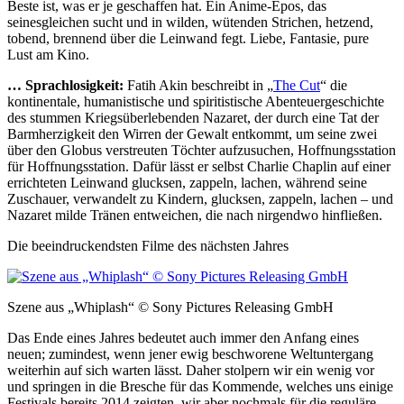
Beste ist, was er je geschaffen hat. Ein Anime-Epos, das
seinesgleichen sucht und in wilden, wütenden Strichen, hetzend,
tobend, brennend über die Leinwand fegt. Liebe, Fantasie, pure
Lust am Kino.
… Sprachlosigkeit:
Fatih Akin beschreibt in „
The Cut
“ die
kontinentale, humanistische und spiritistische Abenteuergeschichte
des stummen Kriegsüberlebenden Nazaret, der durch eine Tat der
Barmherzigkeit den Wirren der Gewalt entkommt, um seine zwei
über den Globus verstreuten Töchter aufzusuchen, Hoffnungsstation
für Hoffnungsstation. Dafür lässt er selbst Charlie Chaplin auf einer
errichteten Leinwand glucksen, zappeln, lachen, während seine
Zuschauer, verwandelt zu Kindern, glucksen, zappeln, lachen – und
Nazaret milde Tränen entweichen, die nach nirgendwo hinfließen.
Die beeindruckendsten Filme des nächsten Jahres
Szene aus „Whiplash“ © Sony Pictures Releasing GmbH
Das Ende eines Jahres bedeutet auch immer den Anfang eines
neuen; zumindest, wenn jener ewig beschworene Weltuntergang
weiterhin auf sich warten lässt. Daher stolpern wir ein wenig vor
und springen in die Bresche für das Kommende, welches uns einige
Festivals bereits 2014 zeigten, wir aber nochmals für die reguläre