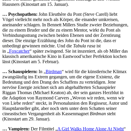
Hausners (Kinostart am 15. Januar).
… Psychopathen:
John Eleuthère du Pont (Steve Carell) liebt
Vögel vielleicht mehr noch als Körper, die einander umkreisen,
aneinander schlagen. In Bennett Millers Studie zweier Beziehungen,
die zu einem Bruder und die zu einem Mentor, wirkt du Pont als
Verbindungsstrang zwischen beiden Ebenen und der Zerstörung
dieser. Die einzige Erzählung des John du Pont ist die, dass er
unbedingt gewinnen möchte. Und die
Tabula rasa
ist
in „
Foxcatcher
“ später zwingend. Sie ist inszeniert, als ob Miller das
klassisch amerikanische Kino in Eastwood’scher Perfektion kochen
lässt (Kinostart am 5. Februar).
… Schauspielern:
In „
Birdman
“ wird für die künstlerische Klimax
zwangsläufig ins Extrem gegangen, um die eigene Existenz, die
Bedeutung und den Drang des Schaffens zu verteidigen. Jene
nervöse Energie zeichnet sich am abgehalfterten Schauspieler
Riggan Thomas (Michael Keaton) ab, der sein ganzes Herzblut in
die Adaption von Raymond Carvers „Wovon wir reden, wenn wir
von Liebe reden“ steckt, in Personalunion den Regisseur, Autor und
Hauptdarsteller gibt, aber noch stets unter dem Schatten seiner
cineastischen Vergangenheit als Kassenmagnet
Birdman
steht
(Kinostart am 29. Januar).
… Vampiren:
Der Filmtitel „
A Girl Walks Home Alone At Night
“