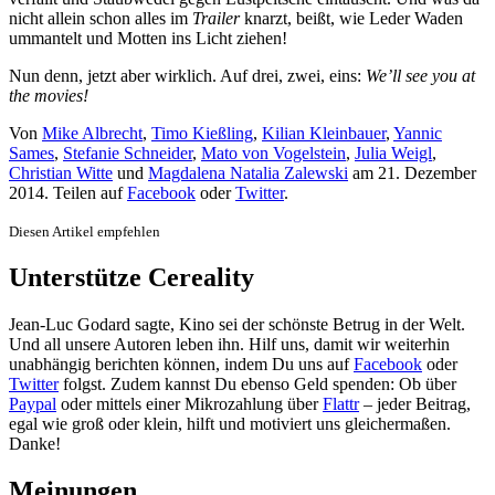
nicht allein schon alles im
Trailer
knarzt, beißt, wie Leder Waden
ummantelt und Motten ins Licht ziehen!
Nun denn, jetzt aber wirklich. Auf drei, zwei, eins:
We’ll see you at
the movies!
Von
Mike Albrecht
,
Timo Kießling
,
Kilian Kleinbauer
,
Yannic
Sames
,
Stefanie Schneider
,
Mato von Vogelstein
,
Julia Weigl
,
Christian Witte
und
Magdalena Natalia Zalewski
am
21. Dezember
2014
. Teilen auf
Facebook
oder
Twitter
.
Diesen Artikel empfehlen
Unterstütze Cereality
Jean-Luc Godard sagte, Kino sei der schönste Betrug in der Welt.
Und all unsere Autoren leben ihn. Hilf uns, damit wir weiterhin
unabhängig berichten können, indem Du uns auf
Facebook
oder
Twitter
folgst. Zudem kannst Du ebenso Geld spenden: Ob über
Paypal
oder mittels einer Mikrozahlung über
Flattr
– jeder Beitrag,
egal wie groß oder klein, hilft und motiviert uns gleichermaßen.
Danke!
Meinungen