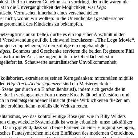
spießt. Und zu unseren Geheimnissen vordringt, denn die waren nie
at in die Unvergänglichkeit der Möglichkeit, war
Lego
ische Verrutschen innerhalb eines verschachtelten
r nicht, wohin wir wollten: in die Unendlichkeit gestalterischer
dungsromantik des Kindseins zu bekämpfen.
elzeugfirma ankurbelte), dürfte es ein logischer Abschnitt in der
und Verschwendung auf die Leinwand loszulassen.
„The Lego Movie“
,
ungen zu appellieren, ist demzufolge ein ungebändigter,
dgets
, Bonmots und Geschenke servieren die beiden Regisseure
Phil
ratisch-runder Ausstanzungen, in der die Oberflächentextur
liefert ist. Schauwerte naturalistischer Unvollkommenheit,
kollaboriert, extrahiert es seinen Kerngedanken: mitzureißen mithilfe
nden
High-Tech-Actionsequenzen
sind ein Meisterwerk der
zene gar durch ein Einfamilienhaus!), indem sich gerade die in
 der in verlangsamter Form unsere Kreativität beim Zerstören und
ch in realitätsgebundener Hinsicht (beide Wirklichkeiten fließen am
e erblühen kann, notfalls die Welt zu retten.
alitarismus, wo das kontrollwütige Böse (ein wie in Billy Wilders
an eingewickelte Systemkritik ist wenig erbaulich, umso tatkräftiger
 Darin gipfelnd, dass sich beide Parteien zu einer Einigung zwingen,
ktisches Fantasymärchen mit den Einflüssen des modernen Genrekinos,