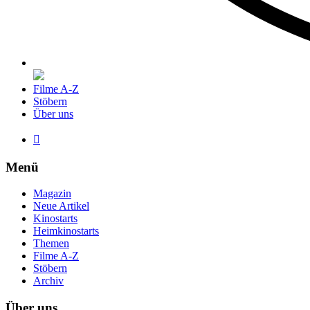
Filme A-Z
Stöbern
Über uns

Menü
Magazin
Neue Artikel
Kinostarts
Heimkinostarts
Themen
Filme A-Z
Stöbern
Archiv
Über uns