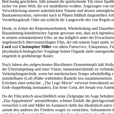
Bett hastig geschoben, falls jemand die quietschende Tür einen Spalt
sicher vor jener Welt, die wir modellieren wollten. Angezogen von e
Verwirklichung unserer unterdrückten Träume und dessen unmöglicher
Baukastensystems, entweder nach in Plänen bildhaft dargestellten Arbe
Vorstellungskraft. Oder um schlicht die Langeweile des von Regeln 
Heute, in Zeiten der Reproduzierbarkeit, Wiederholung und Dauerbe
Bauanleitung künstlerischer Agonie gewesen sein, dass sich irgendw
in seinem schrankenlosen Eifer, an das lediglich unter der Erwachsen
ungeheuerlich überveranschlagter Film, der mit seinem Sujet spielt, e
Lord
und
Christopher Miller
vor allem
Fanservice
, Eskapismus, Fi
physikalisch-biologischer Vorgänge keiner Organik mehr untergeordn
eingeteilt in grobklotzige Raster.
Nach Jahren des aufgewärmten
Blockbuster
-Doseneintopfs hält Holl
der Überrumpelung und einer Vision, fantasiedurchtränkt zu verbind
Verknüpfungstechnik, wenn bei mörderischem Tempo arbeitsfleißig vo
unmittelbarer (Luft-)Nähe wirbelnden Bauteile neu zusammensetzen. 
Errichten einst entfachte. „The Lego Movie“ verweist fortwährend auf 
Ende doppelbödig ineinander). Ein freier Geist, der fernab von Anlei
Da der Film jedoch ausschließlich seine Zielgruppe im Auge behalten w
„Das Appartement“ anzutreffender, schöner Einfall: die gleichgeschalt
versuchen Lord und Miller im Austausch dafür das Idealistisch-naive
anstatt den anderen des Friedens wegen zu vernichten. Subsumieren l