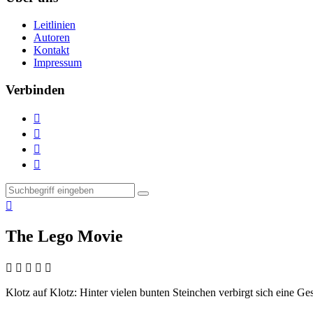
Leitlinien
Autoren
Kontakt
Impressum
Verbinden





The Lego Movie
    
Klotz auf Klotz:
Hinter vielen bunten Steinchen verbirgt sich eine Ges