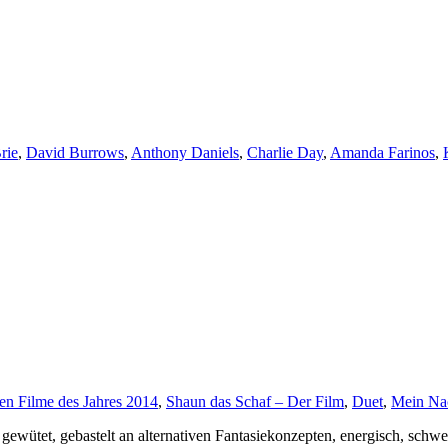
rie
,
David Burrows
,
Anthony Daniels
,
Charlie Day
,
Amanda Farinos
,
en Filme des Jahres 2014
,
Shaun das Schaf – Der Film
,
Duet
,
Mein Na
 gewütet, gebastelt an alternativen Fantasiekonzepten, energisch, schw