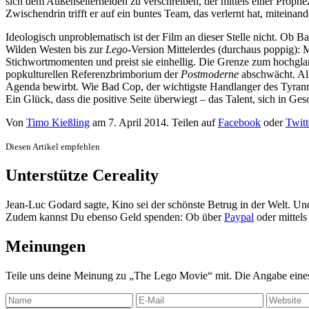
sich dem Außenseiterhelden zu verschreiben, der mittels einer Proph
Zwischendrin trifft er auf ein buntes Team, das verlernt hat, miteinand
Ideologisch unproblematisch ist der Film an dieser Stelle nicht. Ob B
Wilden Westen bis zur
Lego
-Version Mittelerdes (durchaus poppig): 
Stichwortmomenten und preist sie einhellig. Die Grenze zum hochgl
popkulturellen Referenzbrimborium der
Postmoderne
abschwächt. All
Agenda bewirbt. Wie Bad Cop, der wichtigste Handlanger des Tyrannen
Ein Glück, dass die positive Seite überwiegt – das Talent, sich in G
Von
Timo Kießling
am
7. April 2014
. Teilen auf
Facebook
oder
Twitt
Diesen Artikel empfehlen
Unterstütze Cereality
Jean-Luc Godard sagte, Kino sei der schönste Betrug in der Welt. Un
Zudem kannst Du ebenso Geld spenden: Ob über
Paypal
oder mittel
Meinungen
Teile uns deine Meinung zu „The Lego Movie“ mit. Die Angabe eines