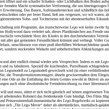
breit öffnet und ein scharfer Schatten- oder Lichtbalken den Boden auf
iner fremden Macht systematischer Verformung, die uns hineingezogen h
 Erweiterung. Das Bauen, Aufeinanderstecken und schließlich das hekt
itsschritten oder per freier Hand, ließ uns vergessen, wo wir waren, abe
reglementierten Sohn- und Tochterseins mit der abenteuerhaften Erkun
schallung (ein Programm, das ironischerweise
Lego
wie keine zweite Spi
ann Hollywood dazu verleitet sah, dieses Plastikmärchen aus Freude 
enschicht verschüttete Herz des Kindes in den durchtriebensten Verrenk
s mit aller gut gemeinten Freundlichkeit krümmt und verbiegt. Voller
Ga
rlefanz, umschlossen von einer prall überfüllten Weltenarchitektur quad
et, sondern stockenden Winkeln und unbeherrschten Abknickungen ausge
ywood aber endlich einmal wieder sein Versprechen. Indem es mit
Lego
en und zu fabulieren. Speziell die krachenden, Purzelbaum schlagende
n Legomodell zu Legomodell gewechselt wird (in einer verblüffenden S
Sie, die
Transformationsmontagen
, ähneln gewissermaßen dem Ehrgeiz,
eine Ode an die Entfaltung des freien Geistes sowohl in fiktiver als au
tungen auch ohne absolutistische Fremdeinwirkung zu einer Ideenmaschin
ill und muss, stützt er sich nicht gänzlich auf seinen angerissenen Tot
et arbeitenden Roboter) das freidenkende Gute bändigt. Des Films filigr
 und Prinzessinnenhaft-humanistische des
Lego
-Regelwerks zu kopieren.
ässt sich „The Lego Movie“ daher als altertümliches, martialisch-gala