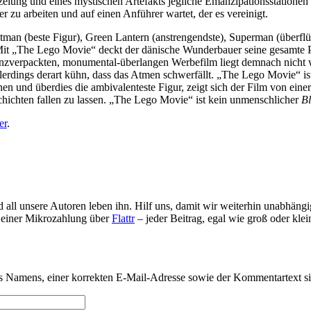
ezeiung und eines mystischen Artefakts jegliche Emanzipationsstationen
er zu arbeiten und auf einen Anführer wartet, der es vereinigt.
atman (beste Figur), Green Lantern (anstrengendste), Superman (überflü
Mit „The Lego Movie“ deckt der dänische Wunderbauer seine gesamte Pr
anzverpackten, monumental-überlangen Werbefilm liegt demnach nicht 
erdings derart kühn, dass das Atmen schwerfällt. „The Lego Movie“ ist 
 und überdies die ambivalenteste Figur, zeigt sich der Film von einer
eschichten fallen zu lassen. „The Lego Movie“ ist kein unmenschlicher
Bl
er
.
d all unsere Autoren leben ihn. Hilf uns, damit wir weiterhin unabhän
s einer Mikrozahlung über
Flattr
– jeder Beitrag, egal wie groß oder klei
 Namens, einer korrekten E-Mail-Adresse sowie der Kommentartext si