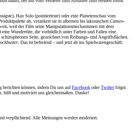
 durchläuft, der ihn vom Verlierer zum Anführer zum Helden formt.
ssigste), Han Solo (pointierteste) oder eine Planetenschau vom
oduktpalette ab, verankert sie in albernen bis lakonischen
Cameo
-
weit, weil der Film seine Manipulationsmechanismen mit dem
eine Wundertüte, die vorbildlich unter Farben und Fallen eine
 schizophrenen Seite, gezeichnet von Reibungs- und Angriffsflächen.
ockbuster
. Das ist befreiend – und jetzt ab ins Spielwarengeschäft.
gig berichten können, indem Du uns auf
Facebook
oder
Twitter
folgst.
n, hilft und motiviert uns gleichermaßen. Danke!
nd verpflichtend. Alle Meinungen werden moderiert.