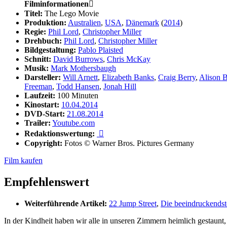
Filminformationen

Titel:
The Lego Movie
Produktion:
Australien
,
USA
,
Dänemark
(
2014
)
Regie:
Phil Lord
,
Christopher Miller
Drehbuch:
Phil Lord
,
Christopher Miller
Bildgestaltung:
Pablo Plaisted
Schnitt:
David Burrows
,
Chris McKay
Musik:
Mark Mothersbaugh
Darsteller:
Will Arnett
,
Elizabeth Banks
,
Craig Berry
,
Alison B
Freeman
,
Todd Hansen
,
Jonah Hill
Laufzeit:
100 Minuten
Kinostart:
10.04.2014
DVD-Start:
21.08.2014
Trailer:
Youtube.com
Redaktionswertung:

Copyright:
Fotos © Warner Bros. Pictures Germany
Film kaufen
Empfehlenswert
Weiterführende Artikel:
22 Jump Street
,
Die beeindruckendst
In der Kindheit haben wir alle in unseren Zimmern heimlich gestaunt,