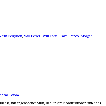
Keith Ferguson
,
Will Ferrell
,
Will Forte
,
Dave Franco
,
Morgan
chbar Totoro
eißnass, mit angehobener Stirn, und unsere Konstruktionen unter das