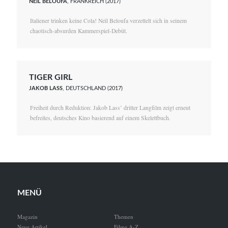
NEÏL BELOUFA
, FRANKREICH (2017)
Italiener trinken keine Cola! Neïl Beloufa verzettelt sich in seinem
chaotisch-absurden Kammerspiel-Debüt.
TIGER GIRL
JAKOB LASS
, DEUTSCHLAND (2017)
Freiheit durch Reduktion: Jakob Lass’ dritter Langfilm zeigt erneut
befreites, deutsches Kino basierend auf einem Skelettbuch.
MENÜ
Magazin
Themen
Neue Artikel
Filme A-Z