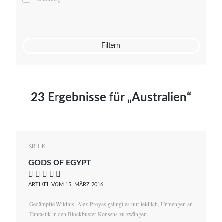
Mato von Vogelstein
Julia Weigl
Benjamin Wimmer
Christian Witte
Filtern
Magdalena Zalewski
23 Ergebnisse für „Australien“
KRITIK
GODS OF EGYPT
    
ARTIKEL VOM 15. MÄRZ 2016
Gedämpfte Wildnis: Alex Proyas gelingt es nur leidlich, Unmengen an
Fantastik in den Blockbuster-Konsens zu zwängen.