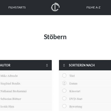
FILMSTARTS
FILME A-Z
Stöbern


AUTOR
SORTIEREN NACH
Mike Albrecht
Titel
Siegfried Bendix
Datum
Nathanael Brohammer
Kinostart
Sebastian Büttner
DVD-Start
Isolde Hien
Bewertung