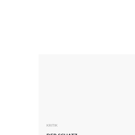
Interview
Kritik
News
Oscar
Serie
Thema
KRITIK