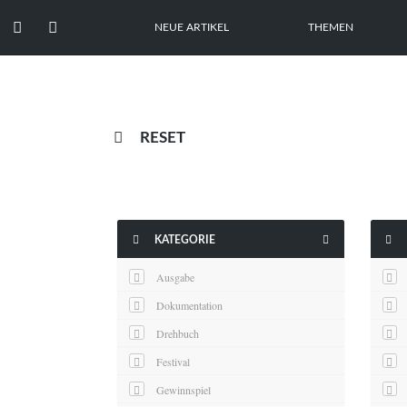


NEUE ARTIKEL
THEMEN

RESET



KATEGORIE
Ausgabe
Dokumentation
Drehbuch
Festival
Gewinnspiel