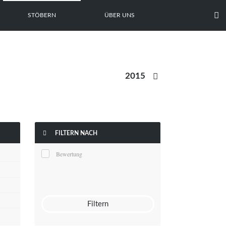

STÖBERN
ÜBER UNS


FILTERN NACH
Bewertung
Filtern