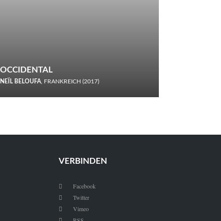
OCCIDENTAL
NEÏL BELOUFA
, FRANKREICH (2017)
Italiener trinken keine Cola! Neïl Beloufa verzettelt sich in
seinem chaotisch-absurden Kammerspiel-Debüt.
VERBINDEN
Facebook

Twitter

Vimeo

RSS
