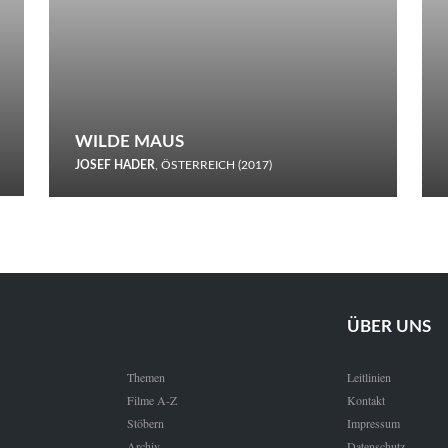
WILDE MAUS
JOSEF HADER
, ÖSTERREICH (2017)
Selbstmord durch gefrorenes Wasser: Josef Haders Debüt als
Regisseur ist ein harmloser Film über Kommunikation und
Schnee.
ÜBER UNS
Themen
Leitlinien
Filme A-Z
Kontakt
Stöbern
Impressum
Archiv
Datenschutz