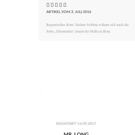
    
ARTIKEL VOM 3. JULI 2016
Regnerisches Rom: Stefano Sollima widmet sich nach der
Serie „Ghomorrha“ erneut der Mafia in Rom.

KINOSTART: 14.09.2017
MR. LONG