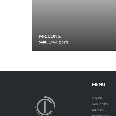
MR. LONG
SABU
, JAPAN (2017)
Zerbrochene Leben und einstürzende Neubauten: In seiner
neunten Berlinale-Teilnahme schickt Sabu Rindersuppen in
den Wettbewerb.
MENÜ
Magazin
Neue Artikel
Kinostarts
Heimkinostarts