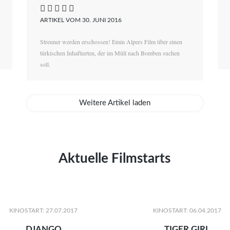
    
ARTIKEL VOM 30. JUNI 2016
Streuner werden erschossen! Emin Alpers Film über einen
türkischen Inhaftierten, der im Müll nach Bomben suchen
soll.
Weitere Artikel laden
Aktuelle Filmstarts
KINOSTART: 27.07.2017
KINOSTART: 06.04.2017
DJANGO
TIGER GIRL