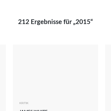
Kai Hornburg
Timo Kießling
Kilian Kleinbauer
212 Ergebnisse für „2015“
Maximilian Kosing
Laura Löschner
Lars-C. Reiher
Yannic Sames
Stefanie Schneider
Marco Seiwert
Julia Stache
Mato von Vogelstein
Julia Weigl
Benjamin Wimmer
Christian Witte
KRITIK
Magdalena Zalewski