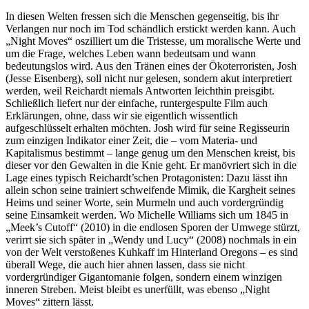
In diesen Welten fressen sich die Menschen gegenseitig, bis ihr
Verlangen nur noch im Tod schändlich erstickt werden kann. Auch
„Night Moves“ oszilliert um die Tristesse, um moralische Werte und
um die Frage, welches Leben wann bedeutsam und wann
bedeutungslos wird. Aus den Tränen eines der Ökoterroristen, Josh
(Jesse Eisenberg), soll nicht nur gelesen, sondern akut interpretiert
werden, weil Reichardt niemals Antworten leichthin preisgibt.
Schließlich liefert nur der einfache, runtergespulte Film auch
Erklärungen, ohne, dass wir sie eigentlich wissentlich
aufgeschlüsselt erhalten möchten. Josh wird für seine Regisseurin
zum einzigen Indikator einer Zeit, die – vom Materia- und
Kapitalismus bestimmt – lange genug um den Menschen kreist, bis
dieser vor den Gewalten in die Knie geht. Er manövriert sich in die
Lage eines typisch Reichardt’schen Protagonisten: Dazu lässt ihn
allein schon seine trainiert schweifende Mimik, die Kargheit seines
Heims und seiner Worte, sein Murmeln und auch vordergründig
seine Einsamkeit werden. Wo Michelle Williams sich um 1845 in
„Meek’s Cutoff“ (2010) in die endlosen Sporen der Umwege stürzt,
verirrt sie sich später in „Wendy und Lucy“ (2008) nochmals in ein
von der Welt verstoßenes Kuhkaff im Hinterland Oregons – es sind
überall Wege, die auch hier ahnen lassen, dass sie nicht
vordergründiger Gigantomanie folgen, sondern einem winzigen
inneren Streben. Meist bleibt es unerfüllt, was ebenso „Night
Moves“ zittern lässt.