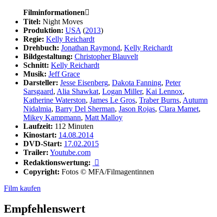
Filminformationen

Titel:
Night Moves
Produktion:
USA
(
2013
)
Regie:
Kelly Reichardt
Drehbuch:
Jonathan Raymond
,
Kelly Reichardt
Bildgestaltung:
Christopher Blauvelt
Schnitt:
Kelly Reichardt
Musik:
Jeff Grace
Darsteller:
Jesse Eisenberg
,
Dakota Fanning
,
Peter
Sarsgaard
,
Alia Shawkat
,
Logan Miller
,
Kai Lennox
,
Katherine Waterston
,
James Le Gros
,
Traber Burns
,
Autumn
Nidalmia
,
Barry Del Sherman
,
Jason Rojas
,
Clara Mamet
,
Mikey Kampmann
,
Matt Malloy
Laufzeit:
112 Minuten
Kinostart:
14.08.2014
DVD-Start:
17.02.2015
Trailer:
Youtube.com
Redaktionswertung:

Copyright:
Fotos © MFA/Filmagentinnen
Film kaufen
Empfehlenswert