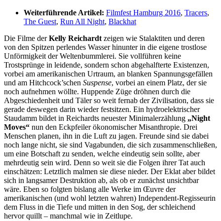
Weiterführende Artikel:
Filmfest Hamburg 2016
,
Tracers
,
The Guest
,
Run All Night
,
Blackhat
Die Filme der
Kelly Reichardt
zeigen wie Stalaktiten und deren
von den Spitzen perlendes Wasser hinunter in die eigene trostlose
Unförmigkeit der Weltenbummlerei. Sie vollführen keine
Trostsprünge in leidende, sondern schon abgehalfterte Existenzen,
vorbei am amerikanischen Urtraum, an blanken Spannungsgefällen
und am Hitchcock’schen
Suspense
, vorbei an einem Platz, der sie
noch aufnehmen wöllte. Huppende Züge dröhnen durch die
Abgeschiedenheit und Täler so weit fernab der Zivilisation, dass sie
gerade deswegen darin wieder festsitzen. Ein hydroelektrischer
Staudamm bildet in Reichardts neuester Minimalerzählung
„Night
Moves“
nun den Eckpfeiler ökonomischer Misanthropie. Drei
Menschen planen, ihn in die Luft zu jagen. Freunde sind sie dabei
noch lange nicht, sie sind Vagabunden, die sich zusammenschließen,
um eine Botschaft zu senden, welche eindeutig sein sollte, aber
mehrdeutig sein wird. Denn so weit sie die Folgen ihrer Tat auch
einschätzen: Letztlich malmen sie diese nieder. Der Eklat aber bildet
sich in langsamer Destruktion ab, als ob er zunächst unsichtbar
wäre. Eben so folgten bislang alle Werke im Œuvre der
amerikanischen (und wohl letzten wahren) Independent-Regisseurin
dem Fluss in die Tiefe und mitten in den Sog, der schleichend
hervor quillt – manchmal wie in Zeitlupe.