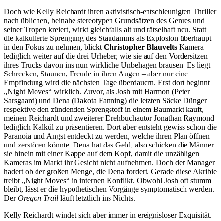
Doch wie Kelly Reichardt ihren aktivistisch-entschleunigten Thriller
nach üblichen, beinahe stereotypen Grundsätzen des Genres und
seiner Tropen kreiert, wirkt gleichfalls alt und rätselhaft neu. Statt
die kalkulierte Sprengung des Staudamms als Explosion überhaupt
in den Fokus zu nehmen, blickt
Christopher Blauvelts
Kamera
lediglich weiter auf die drei Urheber, wie sie auf den Vordersitzen
ihres Trucks davon ins nun wirkliche Unbehagen brausen. Es liegt
Schrecken, Staunen, Freude in ihren Augen – aber nur eine
Empfindung wird die nächsten Tage überdauern. Erst dort beginnt
„Night Moves“ wirklich. Zuvor, als Josh mit Harmon (Peter
Sarsgaard) und Dena (Dakota Fanning) die letzten Säcke Dünger
respektive den zündenden Sprengstoff in einem Baumarkt kauft,
meinen Reichardt und zweiterer Drehbuchautor Jonathan Raymond
lediglich Kalkül zu präsentieren. Dort aber entsteht gewiss schon die
Paranoia und Angst entdeckt zu werden, welche ihren Plan öffnen
und zerstören könnte. Dena hat das Geld, also schicken die Männer
sie hinein mit einer Kappe auf dem Kopf, damit die unzähligen
Kameras im Markt ihr Gesicht nicht aufnehmen. Doch der Manager
hadert ob der großen Menge, die Dena fordert. Gerade diese Akribie
treibt „Night Moves“ in internen Konflikt. Obwohl Josh oft stumm
bleibt, lässt er die hypothetischen Vorgänge symptomatisch werden.
Der
Oregon Trail
läuft letztlich ins Nichts.
Kelly Reichardt windet sich aber immer in ereignisloser Exquisität.