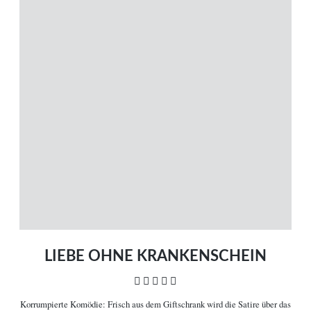
MENÜ
Magazin
Themen
Neue Artikel
Filme A-Z
Kinostarts
Stöbern
Heimkinostarts
Archiv
ÜBER UNS
VERBINDEN
Leitlinien
Facebook
Kontakt
Twitter
Impressum
Vimeo
Datenschutz
RSS
LIEBE OHNE KRANKENSCHEIN
    
Korrumpierte Komödie:
Frisch aus dem Giftschrank wird die Satire über das
COPYRIGHT © 2006-2026 CEREALITY – MAGAZIN FÜR FILMKULTUR