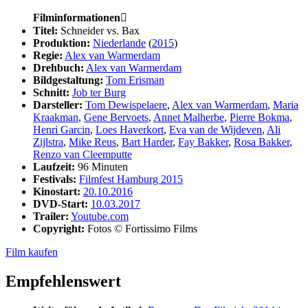
Filminformationen

Titel:
Schneider vs. Bax
Produktion:
Niederlande
(
2015
)
Regie:
Alex van Warmerdam
Drehbuch:
Alex van Warmerdam
Bildgestaltung:
Tom Erisman
Schnitt:
Job ter Burg
Darsteller:
Tom Dewispelaere
,
Alex van Warmerdam
,
Maria
Kraakman
,
Gene Bervoets
,
Annet Malherbe
,
Pierre Bokma
,
Henri Garcin
,
Loes Haverkort
,
Eva van de Wijdeven
,
Ali
Zijlstra
,
Mike Reus
,
Bart Harder
,
Fay Bakker
,
Rosa Bakker
,
Renzo van Cleemputte
Laufzeit:
96 Minuten
Festivals:
Filmfest Hamburg 2015
Kinostart:
20.10.2016
DVD-Start:
10.03.2017
Trailer:
Youtube.com
Copyright:
Fotos © Fortissimo Films
Film kaufen
Empfehlenswert