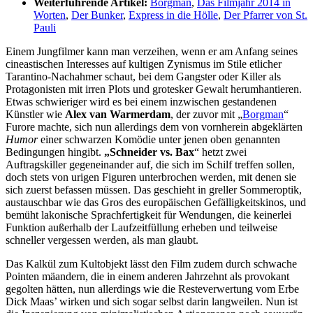
Weiterführende Artikel:
Borgman
,
Das Filmjahr 2014 in
Worten
,
Der Bunker
,
Express in die Hölle
,
Der Pfarrer von St.
Pauli
Einem Jungfilmer kann man verzeihen, wenn er am Anfang seines
cineastischen Interesses auf kultigen Zynismus im Stile etlicher
Tarantino-Nachahmer schaut, bei dem Gangster oder Killer als
Protagonisten mit irren Plots und grotesker Gewalt herumhantieren.
Etwas schwieriger wird es bei einem inzwischen gestandenen
Künstler wie
Alex van Warmerdam
, der zuvor mit „
Borgman
“
Furore machte, sich nun allerdings dem von vornherein abgeklärten
Humor
einer schwarzen Komödie unter jenen oben genannten
Bedingungen hingibt.
„Schneider vs. Bax
“ hetzt zwei
Auftragskiller gegeneinander auf, die sich im Schilf treffen sollen,
doch stets von urigen Figuren unterbrochen werden, mit denen sie
sich zuerst befassen müssen. Das geschieht in greller Sommeroptik,
austauschbar wie das Gros des europäischen Gefälligkeitskinos, und
bemüht lakonische Sprachfertigkeit für Wendungen, die keinerlei
Funktion außerhalb der Laufzeitfüllung erheben und teilweise
schneller vergessen werden, als man glaubt.
Das Kalkül zum Kultobjekt lässt den Film zudem durch schwache
Pointen mäandern, die in einem anderen Jahrzehnt als provokant
gegolten hätten, nun allerdings wie die Resteverwertung vom Erbe
Dick Maas’ wirken und sich sogar selbst darin langweilen. Nun ist