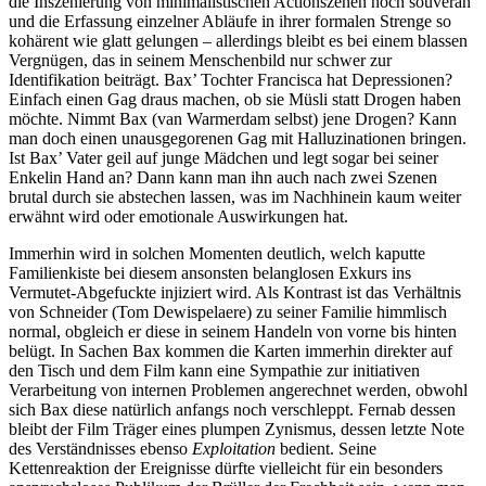
die Inszenierung von minimalistischen Actionszenen noch souverän
und die Erfassung einzelner Abläufe in ihrer formalen Strenge so
kohärent wie glatt gelungen – allerdings bleibt es bei einem blassen
Vergnügen, das in seinem Menschenbild nur schwer zur
Identifikation beiträgt. Bax’ Tochter Francisca hat Depressionen?
Einfach einen Gag draus machen, ob sie Müsli statt Drogen haben
möchte. Nimmt Bax (van Warmerdam selbst) jene Drogen? Kann
man doch einen unausgegorenen Gag mit Halluzinationen bringen.
Ist Bax’ Vater geil auf junge Mädchen und legt sogar bei seiner
Enkelin Hand an? Dann kann man ihn auch nach zwei Szenen
brutal durch sie abstechen lassen, was im Nachhinein kaum weiter
erwähnt wird oder emotionale Auswirkungen hat.
Immerhin wird in solchen Momenten deutlich, welch kaputte
Familienkiste bei diesem ansonsten belanglosen Exkurs ins
Vermutet-Abgefuckte injiziert wird. Als Kontrast ist das Verhältnis
von Schneider (Tom Dewispelaere) zu seiner Familie himmlisch
normal, obgleich er diese in seinem Handeln von vorne bis hinten
belügt. In Sachen Bax kommen die Karten immerhin direkter auf
den Tisch und dem Film kann eine Sympathie zur initiativen
Verarbeitung von internen Problemen angerechnet werden, obwohl
sich Bax diese natürlich anfangs noch verschleppt. Fernab dessen
bleibt der Film Träger eines plumpen Zynismus, dessen letzte Note
des Verständnisses ebenso
Exploitation
bedient. Seine
Kettenreaktion der Ereignisse dürfte vielleicht für ein besonders