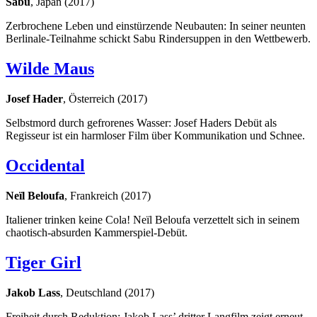
Sabu
, Japan (2017)
Zerbrochene Leben und einstürzende Neubauten: In seiner neunten
Berlinale-Teilnahme schickt Sabu Rindersuppen in den Wettbewerb.
Wilde Maus
Josef Hader
, Österreich (2017)
Selbstmord durch gefrorenes Wasser: Josef Haders Debüt als
Regisseur ist ein harmloser Film über Kommunikation und Schnee.
Occidental
Neïl Beloufa
, Frankreich (2017)
Italiener trinken keine Cola! Neïl Beloufa verzettelt sich in seinem
chaotisch-absurden Kammerspiel-Debüt.
Tiger Girl
Jakob Lass
, Deutschland (2017)
Freiheit durch Reduktion: Jakob Lass’ dritter Langfilm zeigt erneut