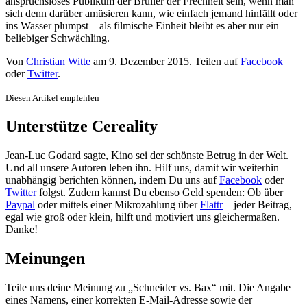
anspruchsloses Publikum der Brüller der Frechheit sein, wenn man
sich denn darüber amüsieren kann, wie einfach jemand hinfällt oder
ins Wasser plumpst – als filmische Einheit bleibt es aber nur ein
beliebiger Schwächling.
Von
Christian Witte
am
9. Dezember 2015
. Teilen auf
Facebook
oder
Twitter
.
Diesen Artikel empfehlen
Unterstütze Cereality
Jean-Luc Godard sagte, Kino sei der schönste Betrug in der Welt.
Und all unsere Autoren leben ihn. Hilf uns, damit wir weiterhin
unabhängig berichten können, indem Du uns auf
Facebook
oder
Twitter
folgst. Zudem kannst Du ebenso Geld spenden: Ob über
Paypal
oder mittels einer Mikrozahlung über
Flattr
– jeder Beitrag,
egal wie groß oder klein, hilft und motiviert uns gleichermaßen.
Danke!
Meinungen
Teile uns deine Meinung zu „Schneider vs. Bax“ mit. Die Angabe
eines Namens, einer korrekten E-Mail-Adresse sowie der