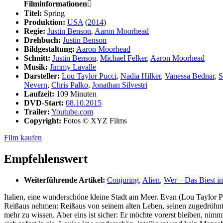
Filminformationen

Titel:
Spring
Produktion:
USA
(
2014
)
Regie:
Justin Benson
,
Aaron Moorhead
Drehbuch:
Justin Benson
Bildgestaltung:
Aaron Moorhead
Schnitt:
Justin Benson
,
Michael Felker
,
Aaron Moorhead
Musik:
Jimmy Lavalle
Darsteller:
Lou Taylor Pucci
,
Nadia Hilker
,
Vanessa Bednar
,
S
Nevern
,
Chris Palko
,
Jonathan Silvestri
Laufzeit:
109 Minuten
DVD-Start:
08.10.2015
Trailer:
Youtube.com
Copyright:
Fotos © XYZ Films
Film kaufen
Empfehlenswert
Weiterführende Artikel:
Conjuring
,
Alien
,
Wer – Das Biest in
Italien, eine wunderschöne kleine Stadt am Meer. Evan (Lou Taylor Pu
Reißaus nehmen: Reißaus von seinem alten Leben, seinen zugedröhnten F
mehr zu wissen. Aber eins ist sicher: Er möchte vorerst bleiben, nim