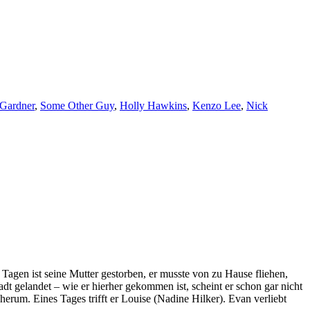
Gardner
,
Some Other Guy
,
Holly Hawkins
,
Kenzo Lee
,
Nick
 Tagen ist seine Mutter gestorben, er musste von zu Hause fliehen,
dt gelandet – wie er hierher gekommen ist, scheint er schon gar nicht
erum. Eines Tages trifft er Louise (Nadine Hilker). Evan verliebt