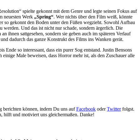
 „Resolution“ spielte gekonnt mit dem Genre und legte seinen Fokus auf
rem neuesten Werk
„Spring“
. Wer nichts über den Film weiß, könnte
chauer so gekonnt den Boden unter den Füßen wegzieht. Sowohl Aufbau
zu werden. Und das ist nicht nur schade, sondern ärgerlich. Die
 an ihnen sattgesehen, sondern sie geben auch im späteren Verlauf
t und dadurch das ganze Konstrukt des Films ins Wanken gerät.
is Ende so interessant, dass ein purer Sog entstand. Justin Bensons
 einige Male beweisen, dass Horror mehr ist, als den Zuschauer alle
gig berichten können, indem Du uns auf
Facebook
oder
Twitter
folgst.
n, hilft und motiviert uns gleichermaßen. Danke!