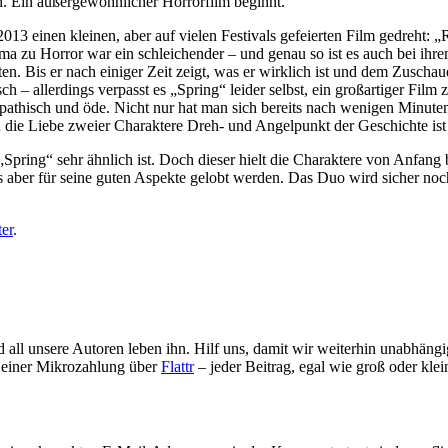
ch. Ein außergewöhnlicher Horrorfilm beginnt.
2013 einen kleinen, aber auf vielen Festivals gefeierten Film gedreht:
a zu Horror war ein schleichender – und genau so ist es auch bei ih
lten. Bis er nach einiger Zeit zeigt, was er wirklich ist und dem Zus
 – allerdings verpasst es „Spring“ leider selbst, ein großartiger Film 
athisch und öde. Nicht nur hat man sich bereits nach wenigen Minuten
enn die Liebe zweier Charaktere Dreh- und Angelpunkt der Geschichte is
pring“ sehr ähnlich ist. Doch dieser hielt die Charaktere von Anfang b
aber für seine guten Aspekte gelobt werden. Das Duo wird sicher noch
ter
.
d all unsere Autoren leben ihn. Hilf uns, damit wir weiterhin unabhän
s einer Mikrozahlung über
Flattr
– jeder Beitrag, egal wie groß oder klei