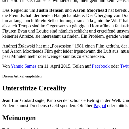
sich sofort in sie. Louise ist wunderschön, intelligent und kein Mens
Das Regieduo um
Justin Benson
und
Aaron Moorhead
hat bereits 
die Freundschaft der beiden Hauptcharaktere. Der Übergang von Dram
ihn anfangs noch für ein Selbstfindungsdrama à la „Into the Wild“ ha
als auch Tempo sind im Gegensatz zu gängigen Horrorfilmen fantastisch
Figuren Evan und Louise sind nämlich schlicht und ergreifend unsymp
keinerlei Anreize, sie interessant zu finden. Ein Problem, gerade w
Andrzej Żuławski hat mit „Possession“ 1981 einen Film gedreht, der „S
und Aaron Moorheads Film geht leider irgendwann die Luft aus, muss 
paar Minuten mehr oder weniger sinnlos zu erschrecken.
Von
Yannic Sames
am
11. April 2015
. Teilen auf
Facebook
oder
Twit
Diesen Artikel empfehlen
Unterstütze Cereality
Jean-Luc Godard sagte, Kino sei der schönste Betrug in der Welt. Un
Zudem kannst Du ebenso Geld spenden: Ob über
Paypal
oder mittel
Meinungen