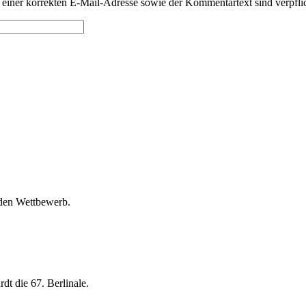
 einer korrekten E-Mail-Adresse sowie der Kommentartext sind verpfli
 den Wettbewerb.
dt die 67. Berlinale.