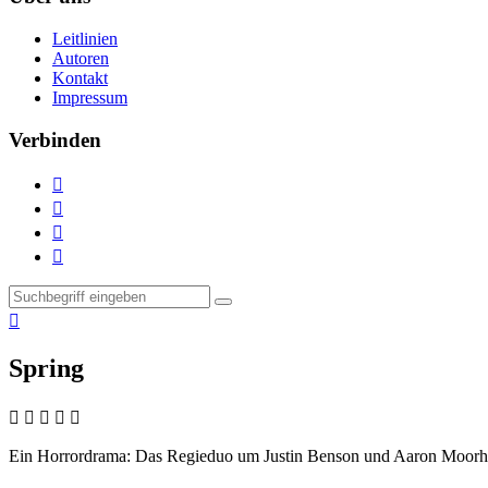
Leitlinien
Autoren
Kontakt
Impressum
Verbinden





Spring
    
Ein Horrordrama:
Das Regieduo um Justin Benson und Aaron Moorhea