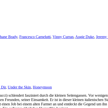
hane Brady
,
Francesco Carnelutti
,
Vinny Curran
,
Augie Duke
,
Jeremy 
 Dir
,
Under the Skin
,
Honeymoon
cci) schlendert fasziniert durch die kleinen Seitengassen. Vor wenigen
reunden, seiner Einsamkeit. Er ist in dieser kleinen italienischen Sta
mt einen Job bei einem alten Farmer an und entdeckt die Gegend um ihn h