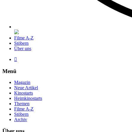
Filme A-Z
Stöbern
Über uns

Menü
Magazin
Neue Artikel
Kinostarts
Heimkinostarts
Themen
Filme A-Z
Stöbern
Archiv
Über uns