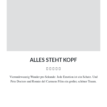
Magazin
Themen
Neue Artikel
Filme A-Z
Kinostarts
Stöbern
Heimkinostarts
Archiv
ÜBER UNS
VERBINDEN
Leitlinien
Facebook
Kontakt
Twitter
Impressum
Vimeo
Datenschutz
RSS
ALLES STEHT KOPF
    
Vierundzwanzig Wunder pro Sekunde:
Jede Emotion ist ein Schatz. Und
COPYRIGHT © 2006-2026 CEREALITY – MAGAZIN FÜR FILMKULTUR
Pete Docters und Ronnie del Carmens Film ein großer, schöner Traum.

Filminformationen