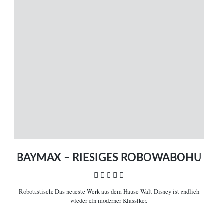
MENÜ
Magazin
Themen
Neue Artikel
Filme A-Z
Kinostarts
Stöbern
Heimkinostarts
Archiv
ÜBER UNS
VERBINDEN
Leitlinien
Facebook
Kontakt
Twitter
Impressum
Vimeo
Datenschutz
RSS
BAYMAX – RIESIGES ROBOWABOHU
    
Robotastisch:
Das neueste Werk aus dem Hause Walt Disney ist endlich
COPYRIGHT © 2006-2026 CEREALITY – MAGAZIN FÜR FILMKULTUR
wieder ein moderner Klassiker.