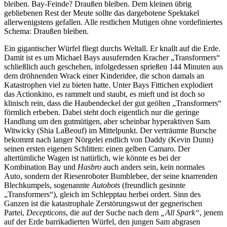
bleiben. Bay-Feinde? Draußen bleiben. Dem kleinen übrig
gebliebenen Rest der Meute sollte das dargebotene Spektakel
allerwenigstens gefallen. Alle restlichen Mutigen ohne vordefiniertes
Schema: Draußen bleiben.
Ein gigantischer Würfel fliegt durchs Weltall. Er knallt auf die Erde.
Damit ist es um Michael Bays ausufernden Kracher „Transformers“
schließlich auch geschehen, infolgedessen sprießen 144 Minuten aus
dem dröhnenden Wrack einer Kinderidee, die schon damals an
Katastrophen viel zu bieten hatte. Unter Bays Fittichen explodiert
das Actionkino, es rammelt und staubt, es mieft und ist doch so
klinisch rein, dass die Haubendeckel der gut geölten „Transformers“
förmlich erbeben. Dabei steht doch eigentlich nur die geringe
Handlung um den gutmütigen, aber scheinbar hyperaktiven Sam
Witwicky (Shia LaBeouf) im Mittelpunkt. Der verträumte Bursche
bekommt nach langer Nörgelei endlich von Daddy (Kevin Dunn)
seinen ersten eigenen Schlitten: einen gelben Camaro. Der
altertümliche Wagen ist natürlich, wie könnte es bei der
Kombination Bay und
Hasbro
auch anders sein, kein normales
Auto, sondern der Riesenroboter Bumblebee, der seine knarrenden
Blechkumpels, sogenannte
Autobots
(freundlich gesinnte
„Transformers“), gleich im Schlepptau herbei ordert. Sinn des
Ganzen ist die katastrophale Zerstörungswut der gegnerischen
Partei,
Decepticons
, die auf der Suche nach dem
„All Spark“
, jenem
auf der Erde barrikadierten Würfel, den jungen Sam abgrasen