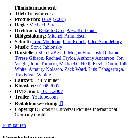
Filminformationen

Titel:
Transformers
Produktion:
USA
(
2007
)
Regie:
Michael Bay
Drehbuch:
Roberto Orci
,
Alex Kurtzman
Bildgestaltung:
Mitchell Amundsen
Schnitt:
Tom Muldoon
,
Paul Rubell
,
Glen Scantlebury
Musik:
Steve Jablonsky
Darsteller:
Shia LaBeouf
,
Megan Fox
,
Josh Duhamel
,
Tyrese Gibson
,
Rachael Taylor
,
Anthony Anderson
,
Jon
Voight
,
John Turturro
,
Michael O'Neill
,
Kevin Dunn
,
Julie
White
,
Amaury Nolasco
,
Zack Ward
,
Luis Echagarruga
,
Travis Van Winkle
Laufzeit:
144 Minuten
Kinostart:
01.08.2007
DVD-Start:
10.12.2007
Trailer:
Youtube.com
Redaktionswertung:

Copyright:
Fotos © Universal Pictures International
Germany GmbH
Film kaufen