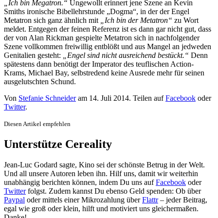
„Ich bin Megatron.“
Ungewollt erinnert jene Szene an Kevin
Smiths ironische Bibellehrstunde „Dogma“, in der der Engel
Metatron sich ganz ähnlich mit
„Ich bin der Metatron“
zu Wort
meldet. Entgegen der feinen Referenz ist es dann gar nicht gut, dass
der von Alan Rickman gespielte Metatron sich in nachfolgender
Szene vollkommen freiwillig entblößt und aus Mangel an jedweden
Genitalien gesteht:
„Engel sind nicht ausreichend bestückt.“
Denn
spätestens dann benötigt der Imperator des teuflischen Action-
Krams, Michael Bay, selbstredend keine Ausrede mehr für seinen
ausgelutschten Schund.
Von
Stefanie Schneider
am
14. Juli 2014
. Teilen auf
Facebook
oder
Twitter
.
Diesen Artikel empfehlen
Unterstütze Cereality
Jean-Luc Godard sagte, Kino sei der schönste Betrug in der Welt.
Und all unsere Autoren leben ihn. Hilf uns, damit wir weiterhin
unabhängig berichten können, indem Du uns auf
Facebook
oder
Twitter
folgst. Zudem kannst Du ebenso Geld spenden: Ob über
Paypal
oder mittels einer Mikrozahlung über
Flattr
– jeder Beitrag,
egal wie groß oder klein, hilft und motiviert uns gleichermaßen.
Danke!