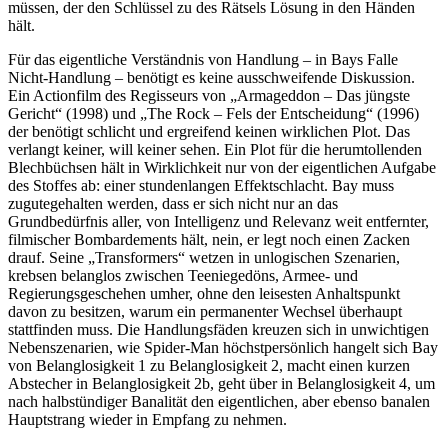
müssen, der den Schlüssel zu des Rätsels Lösung in den Händen
hält.
Für das eigentliche Verständnis von Handlung – in Bays Falle
Nicht-Handlung – benötigt es keine ausschweifende Diskussion.
Ein Actionfilm des Regisseurs von „Armageddon – Das jüngste
Gericht“ (1998) und „The Rock – Fels der Entscheidung“ (1996)
der benötigt schlicht und ergreifend keinen wirklichen Plot. Das
verlangt keiner, will keiner sehen. Ein Plot für die herumtollenden
Blechbüchsen hält in Wirklichkeit nur von der eigentlichen Aufgabe
des Stoffes ab: einer stundenlangen Effektschlacht. Bay muss
zugutegehalten werden, dass er sich nicht nur an das
Grundbedürfnis aller, von Intelligenz und Relevanz weit entfernter,
filmischer Bombardements hält, nein, er legt noch einen Zacken
drauf. Seine „Transformers“ wetzen in unlogischen Szenarien,
krebsen belanglos zwischen Teeniegedöns, Armee- und
Regierungsgeschehen umher, ohne den leisesten Anhaltspunkt
davon zu besitzen, warum ein permanenter Wechsel überhaupt
stattfinden muss. Die Handlungsfäden kreuzen sich in unwichtigen
Nebenszenarien, wie Spider-Man höchstpersönlich hangelt sich Bay
von Belanglosigkeit 1 zu Belanglosigkeit 2, macht einen kurzen
Abstecher in Belanglosigkeit 2b, geht über in Belanglosigkeit 4, um
nach halbstündiger Banalität den eigentlichen, aber ebenso banalen
Hauptstrang wieder in Empfang zu nehmen.