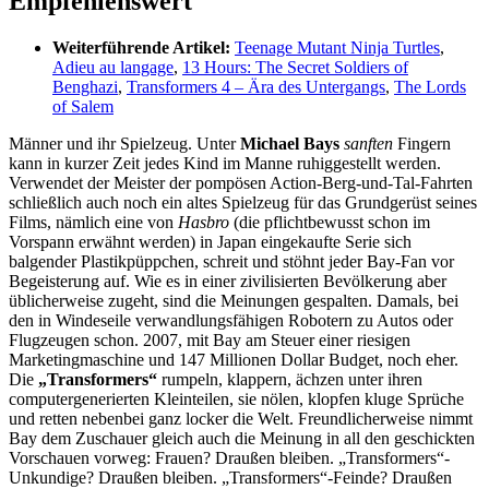
Empfehlenswert
Weiterführende Artikel:
Teenage Mutant Ninja Turtles
,
Adieu au langage
,
13 Hours: The Secret Soldiers of
Benghazi
,
Transformers 4 – Ära des Untergangs
,
The Lords
of Salem
Männer und ihr Spielzeug. Unter
Michael Bays
sanften
Fingern
kann in kurzer Zeit jedes Kind im Manne ruhiggestellt werden.
Verwendet der Meister der pompösen Action-Berg-und-Tal-Fahrten
schließlich auch noch ein altes Spielzeug für das Grundgerüst seines
Films, nämlich eine von
Hasbro
(die pflichtbewusst schon im
Vorspann erwähnt werden) in Japan eingekaufte Serie sich
balgender Plastikpüppchen, schreit und stöhnt jeder Bay-Fan vor
Begeisterung auf. Wie es in einer zivilisierten Bevölkerung aber
üblicherweise zugeht, sind die Meinungen gespalten. Damals, bei
den in Windeseile verwandlungsfähigen Robotern zu Autos oder
Flugzeugen schon. 2007, mit Bay am Steuer einer riesigen
Marketingmaschine und 147 Millionen Dollar Budget, noch eher.
Die
„Transformers“
rumpeln, klappern, ächzen unter ihren
computergenerierten Kleinteilen, sie nölen, klopfen kluge Sprüche
und retten nebenbei ganz locker die Welt. Freundlicherweise nimmt
Bay dem Zuschauer gleich auch die Meinung in all den geschickten
Vorschauen vorweg: Frauen? Draußen bleiben. „Transformers“-
Unkundige? Draußen bleiben. „Transformers“-Feinde? Draußen