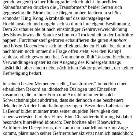
gerade wegen?) seiner Filmografie jedoch nicht. In perfiden
Nahaufnahmen drücken die „Transformers“ beider Seiten sich
gegenseitig die Birne ein, sie fliegen umher, klettern in schön-
schnöder King-Kong-Akrobatik auf das nächstgelegene
Hochhausdach und mogeln sich so durch ihre eigene Bestimmung.
Dem Zuschauer bleibt nach einstündiger Gehirnverweichlichung
des Showdowns die Spucke schon vor Trockenheit in der Luftröhre
pappen. Furchtbar steif gefroren echauffieren die guten
Autobots
und bösen
Decepticons
sich im effektgeladenen Finale, bei dem im
nachhinein noch immer die Frage offen steht, wer den Kampf
schlussendlich gewonnen hat. Nunmehr gefühlt Tausend blecherne
Verwandlungen später ist der Ausgang des Kindergeburtstags
tatsächlich aber einem nebensächlichen Faktor gewichen, der keiner
Befriedigung bedarf.
In seinen besten Momenten stellt „Transformers“ immerhin einen
erbaulichen Rekord an idiotischen Dialogen und Einzeilern
zusammen, die in ihrer Form und Anzahl mitunter in solch
Schwachsinnigkeit abdriften, dass sie dennoch eine bescheuert-
dekadente Art der Unterhaltung erzeugen. Besonders Labertasche
LaBeouf bildet mitunter trotz seiner stupiden Nervigkeit den
sehenswertesten Part des Films. Eine Charaktereinführung ist dabei
besonders hinreißend idiotisch: Der höchste aller Bösewichte,
Anführer der Decepticons, der kaum ein paar Minuten zum Zuge
kommt, plärrt nach seiner Gefriertruhenaktivität nämlich tatsächlich: