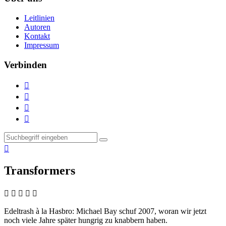
Leitlinien
Autoren
Kontakt
Impressum
Verbinden





Transformers
    
Edeltrash à la Hasbro:
Michael Bay schuf 2007, woran wir jetzt
noch viele Jahre später hungrig zu knabbern haben.