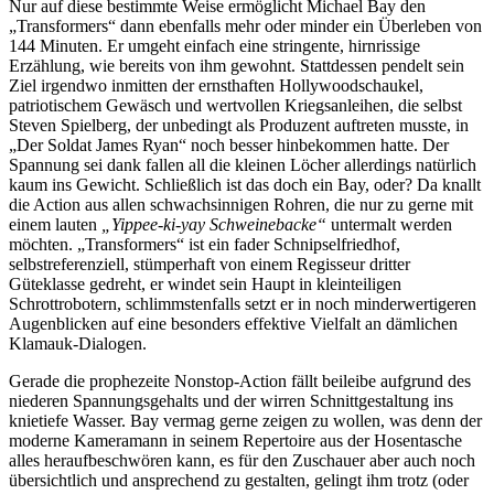
Nur auf diese bestimmte Weise ermöglicht Michael Bay den
„Transformers“ dann ebenfalls mehr oder minder ein Überleben von
144 Minuten. Er umgeht einfach eine stringente, hirnrissige
Erzählung, wie bereits von ihm gewohnt. Stattdessen pendelt sein
Ziel irgendwo inmitten der ernsthaften Hollywoodschaukel,
patriotischem Gewäsch und wertvollen Kriegsanleihen, die selbst
Steven Spielberg, der unbedingt als Produzent auftreten musste, in
„Der Soldat James Ryan“ noch besser hinbekommen hatte. Der
Spannung sei dank fallen all die kleinen Löcher allerdings natürlich
kaum ins Gewicht. Schließlich ist das doch ein Bay, oder? Da knallt
die Action aus allen schwachsinnigen Rohren, die nur zu gerne mit
einem lauten
„Yippee-ki-yay Schweinebacke“
untermalt werden
möchten. „Transformers“ ist ein fader Schnipselfriedhof,
selbstreferenziell, stümperhaft von einem Regisseur dritter
Güteklasse gedreht, er windet sein Haupt in kleinteiligen
Schrottrobotern, schlimmstenfalls setzt er in noch minderwertigeren
Augenblicken auf eine besonders effektive Vielfalt an dämlichen
Klamauk-Dialogen.
Gerade die prophezeite Nonstop-Action fällt beileibe aufgrund des
niederen Spannungsgehalts und der wirren Schnittgestaltung ins
knietiefe Wasser. Bay vermag gerne zeigen zu wollen, was denn der
moderne Kameramann in seinem Repertoire aus der Hosentasche
alles heraufbeschwören kann, es für den Zuschauer aber auch noch
übersichtlich und ansprechend zu gestalten, gelingt ihm trotz (oder