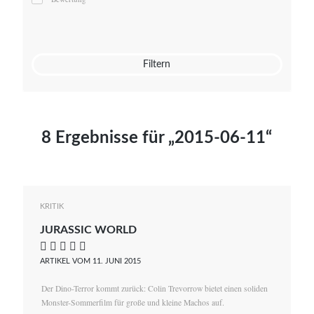
Mato von Vogelstein
Julia Weigl
Benjamin Wimmer
Christian Witte
Filtern
Magdalena Zalewski
8 Ergebnisse für „2015-06-11“
KRITIK
JURASSIC WORLD
    
ARTIKEL VOM 11. JUNI 2015
Der Dino-Terror kommt zurück: Colin Trevorrow bietet einen soliden
Monster-Sommerfilm für große und kleine Machos auf.