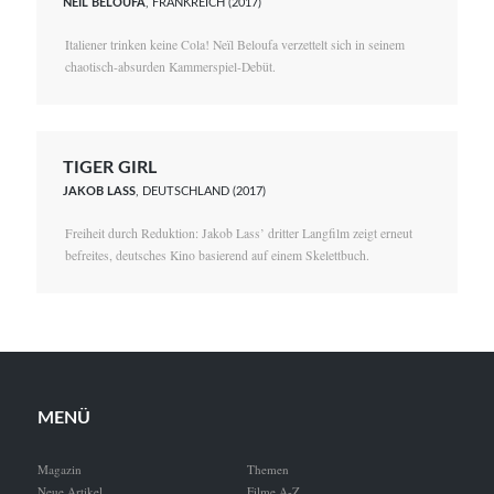
NEÏL BELOUFA
, FRANKREICH (2017)
Italiener trinken keine Cola! Neïl Beloufa verzettelt sich in seinem
chaotisch-absurden Kammerspiel-Debüt.
TIGER GIRL
JAKOB LASS
, DEUTSCHLAND (2017)
Freiheit durch Reduktion: Jakob Lass’ dritter Langfilm zeigt erneut
befreites, deutsches Kino basierend auf einem Skelettbuch.
MENÜ
Magazin
Themen
Neue Artikel
Filme A-Z