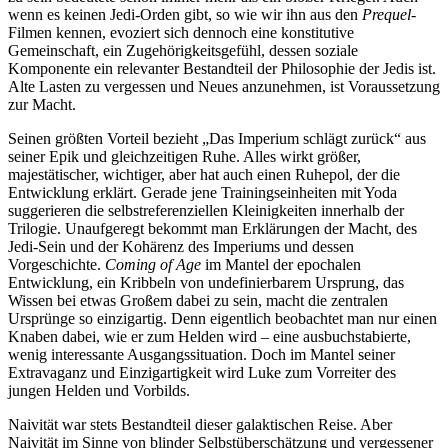
wenn es keinen Jedi-Orden gibt, so wie wir ihn aus den
Prequel
-
Filmen kennen, evoziert sich dennoch eine konstitutive
Gemeinschaft, ein Zugehörigkeitsgefühl, dessen soziale
Komponente ein relevanter Bestandteil der Philosophie der Jedis ist.
Alte Lasten zu vergessen und Neues anzunehmen, ist Voraussetzung
zur Macht.
Seinen größten Vorteil bezieht „Das Imperium schlägt zurück“ aus
seiner Epik und gleichzeitigen Ruhe. Alles wirkt größer,
majestätischer, wichtiger, aber hat auch einen Ruhepol, der die
Entwicklung erklärt. Gerade jene Trainingseinheiten mit Yoda
suggerieren die selbstreferenziellen Kleinigkeiten innerhalb der
Trilogie. Unaufgeregt bekommt man Erklärungen der Macht, des
Jedi-Sein und der Kohärenz des Imperiums und dessen
Vorgeschichte.
Coming of Age
im Mantel der epochalen
Entwicklung, ein Kribbeln von undefinierbarem Ursprung, das
Wissen bei etwas Großem dabei zu sein, macht die zentralen
Ursprünge so einzigartig. Denn eigentlich beobachtet man nur einen
Knaben dabei, wie er zum Helden wird – eine ausbuchstabierte,
wenig interessante Ausgangssituation. Doch im Mantel seiner
Extravaganz und Einzigartigkeit wird Luke zum Vorreiter des
jungen Helden und Vorbilds.
Naivität war stets Bestandteil dieser galaktischen Reise. Aber
Naivität im Sinne von blinder Selbstüberschätzung und vergessener