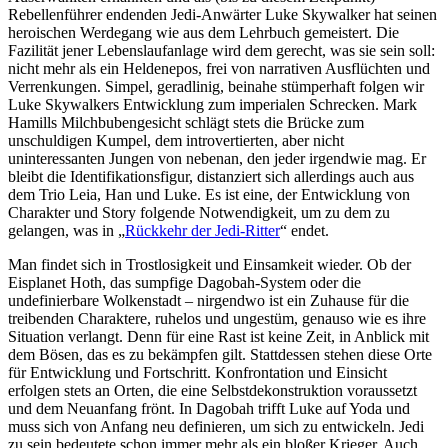
Rebellenführer endenden Jedi-Anwärter Luke Skywalker hat seinen
heroischen Werdegang wie aus dem Lehrbuch gemeistert. Die
Fazilität jener Lebenslaufanlage wird dem gerecht, was sie sein soll:
nicht mehr als ein Heldenepos, frei von narrativen Ausflüchten und
Verrenkungen. Simpel, geradlinig, beinahe stümperhaft folgen wir
Luke Skywalkers Entwicklung zum imperialen Schrecken. Mark
Hamills Milchbubengesicht schlägt stets die Brücke zum
unschuldigen Kumpel, dem introvertierten, aber nicht
uninteressanten Jungen von nebenan, den jeder irgendwie mag. Er
bleibt die Identifikationsfigur, distanziert sich allerdings auch aus
dem Trio Leia, Han und Luke. Es ist eine, der Entwicklung von
Charakter und Story folgende Notwendigkeit, um zu dem zu
gelangen, was in „
Rückkehr der Jedi-Ritter
“ endet.
Man findet sich in Trostlosigkeit und Einsamkeit wieder. Ob der
Eisplanet Hoth, das sumpfige Dagobah-System oder die
undefinierbare Wolkenstadt – nirgendwo ist ein Zuhause für die
treibenden Charaktere, ruhelos und ungestüm, genauso wie es ihre
Situation verlangt. Denn für eine Rast ist keine Zeit, in Anblick mit
dem Bösen, das es zu bekämpfen gilt. Stattdessen stehen diese Orte
für Entwicklung und Fortschritt. Konfrontation und Einsicht
erfolgen stets an Orten, die eine Selbstdekonstruktion voraussetzt
und dem Neuanfang frönt. In Dagobah trifft Luke auf Yoda und
muss sich von Anfang neu definieren, um sich zu entwickeln. Jedi
zu sein bedeutete schon immer mehr als ein bloßer Krieger. Auch