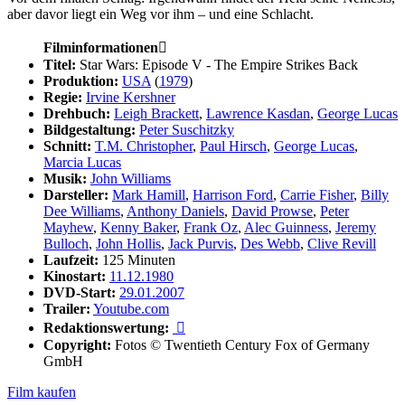
aber davor liegt ein Weg vor ihm – und eine Schlacht.
Filminformationen

Titel:
Star Wars: Episode V - The Empire Strikes Back
Produktion:
USA
(
1979
)
Regie:
Irvine Kershner
Drehbuch:
Leigh Brackett
,
Lawrence Kasdan
,
George Lucas
Bildgestaltung:
Peter Suschitzky
Schnitt:
T.M. Christopher
,
Paul Hirsch
,
George Lucas
,
Marcia Lucas
Musik:
John Williams
Darsteller:
Mark Hamill
,
Harrison Ford
,
Carrie Fisher
,
Billy
Dee Williams
,
Anthony Daniels
,
David Prowse
,
Peter
Mayhew
,
Kenny Baker
,
Frank Oz
,
Alec Guinness
,
Jeremy
Bulloch
,
John Hollis
,
Jack Purvis
,
Des Webb
,
Clive Revill
Laufzeit:
125 Minuten
Kinostart:
11.12.1980
DVD-Start:
29.01.2007
Trailer:
Youtube.com
Redaktionswertung:

Copyright:
Fotos © Twentieth Century Fox of Germany
GmbH
Film kaufen