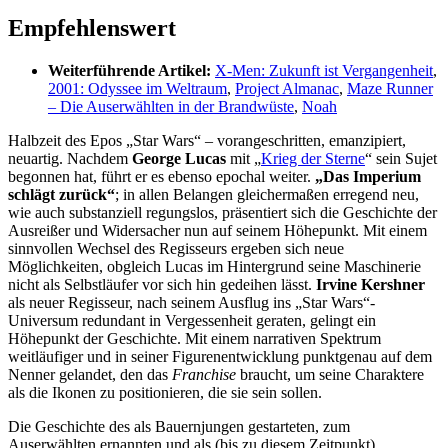
Empfehlenswert
Weiterführende Artikel:
X-Men: Zukunft ist Vergangenheit
,
2001: Odyssee im Weltraum
,
Project Almanac
,
Maze Runner
– Die Auserwählten in der Brandwüste
,
Noah
Halbzeit des Epos „Star Wars“ – vorangeschritten, emanzipiert,
neuartig. Nachdem
George Lucas
mit „
Krieg der Sterne
“ sein Sujet
begonnen hat, führt er es ebenso epochal weiter.
„Das Imperium
schlägt zurück“
; in allen Belangen gleichermaßen erregend neu,
wie auch substanziell regungslos, präsentiert sich die Geschichte der
Ausreißer und Widersacher nun auf seinem Höhepunkt. Mit einem
sinnvollen Wechsel des Regisseurs ergeben sich neue
Möglichkeiten, obgleich Lucas im Hintergrund seine Maschinerie
nicht als Selbstläufer vor sich hin gedeihen lässt.
Irvine Kershner
als neuer Regisseur, nach seinem Ausflug ins „Star Wars“-
Universum redundant in Vergessenheit geraten, gelingt ein
Höhepunkt der Geschichte. Mit einem narrativen Spektrum
weitläufiger und in seiner Figurenentwicklung punktgenau auf dem
Nenner gelandet, den das
Franchise
braucht, um seine Charaktere
als die Ikonen zu positionieren, die sie sein sollen.
Die Geschichte des als Bauernjungen gestarteten, zum
Auserwählten ernannten und als (bis zu diesem Zeitpunkt)