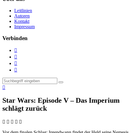
Leitlinien
Autoren
Kontakt
Impressum
Verbinden





Star Wars: Episode V – Das Imperium
schlägt zurück
    
Vor dem finalen Schlag:
Irgendwann findet der Held seine Nemesis,