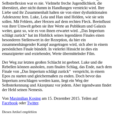
Selbstreflexion war es nie. Vielmehr freche Jugendlichkeit, die
überstürzt, aber nicht dumm in Handlungen verstrickt wird. Ihre
Liebe und ihr Zusammenhalt halten sie von einer dysfunktionalen
Adoleszenz fern. Luke, Leia und Han sind Helden, wie sie sein
sollen. Mit Fehlern, aber Herzen auf dem rechten Fleck. Beeinflusst
von ihrer Umwelt geben sie ihre Werte an Publikum und Galaxis
weiter, ganz so, wie es von ihnen erwartet wird. „Das Imperium
schlägt zurück“ hat im Hinblick seines legendären Finales einen
besonderen Stellenwert in der Rezeption, da hier ein
zusammenhängender Kampf ausgetragen wird, sich aber in einem
persönlichen Finale bündelt. In vielerlei Hinsicht ist dies ein
emanzipierter und erziehender, Werte übermittelnder Film.
Der Weg zur letzten großen Schlacht ist geebnet. Luke und die
Rebellen können ausholen, zum finalen Schlag, das Ende, nach dem
Finale von „Das Imperium schlägt zurück“ verspricht, in einem
Epos zu starten und gleichermaßen zu enden. Doch bevor das
Imperium zerschlagen werden kann, liegt ein Weg der
Selbsterkennung und Akzeptanz vor jedem. Aber irgendwann findet
der Held seinen Nemesis.
Von
Maximilian Kosing
am
15. Dezember 2015
. Teilen auf
Facebook
oder
Twitter
.
Diesen Artikel empfehlen