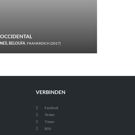
OCCIDENTAL
NEÏL BELOUFA
, FRANKREICH (2017)
Italiener trinken keine Cola! Neïl Beloufa verzettelt sich in
seinem chaotisch-absurden Kammerspiel-Debüt.
VERBINDEN
Facebook

Twitter

Vimeo

RSS
