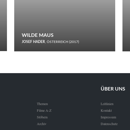
WILDE MAUS
JOSEF HADER
, ÖSTERREICH (2017)
Selbstmord durch gefrorenes Wasser: Josef Haders Debüt als
Regisseur ist ein harmloser Film über Kommunikation und
Schnee.
ÜBER UNS
Themen
Leitlinien
Filme A-Z
Kontakt
Stöbern
Impressum
Archiv
Datenschutz