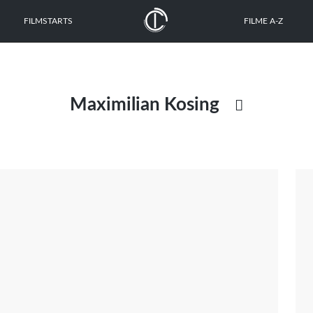
FILMSTARTS
FILME A-Z
Maximilian Kosing

Mike Albrecht
Siegfried Bendix
Nathanael Brohammer
Sebastian Büttner
Isolde Hien
Kai Hornburg