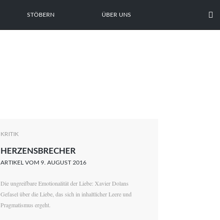

STÖBERN
ÜBER UNS
KRITIK
HERZENSBRECHER
ARTIKEL VOM 9. AUGUST 2016
Die ungreifbare Emotionalität der Liebe: Xavier Dolans
Gefasel über die Liebe, das sich in inhaltlicher Leere und
Pragmatismus ergeht.