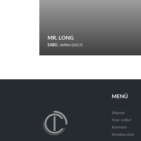
MR. LONG
SABU
, JAPAN (2017)
Zerbrochene Leben und einstürzende Neubauten: In seiner
neunten Berlinale-Teilnahme schickt Sabu Rindersuppen in
den Wettbewerb.
MENÜ
Magazin
Neue Artikel
Kinostarts
Heimkinostarts