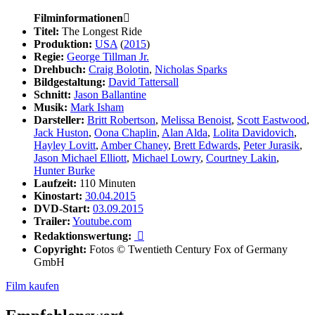
Filminformationen

Titel:
The Longest Ride
Produktion:
USA
(
2015
)
Regie:
George Tillman Jr.
Drehbuch:
Craig Bolotin
,
Nicholas Sparks
Bildgestaltung:
David Tattersall
Schnitt:
Jason Ballantine
Musik:
Mark Isham
Darsteller:
Britt Robertson
,
Melissa Benoist
,
Scott Eastwood
,
Jack Huston
,
Oona Chaplin
,
Alan Alda
,
Lolita Davidovich
,
Hayley Lovitt
,
Amber Chaney
,
Brett Edwards
,
Peter Jurasik
,
Jason Michael Elliott
,
Michael Lowry
,
Courtney Lakin
,
Hunter Burke
Laufzeit:
110 Minuten
Kinostart:
30.04.2015
DVD-Start:
03.09.2015
Trailer:
Youtube.com
Redaktionswertung:

Copyright:
Fotos © Twentieth Century Fox of Germany
GmbH
Film kaufen