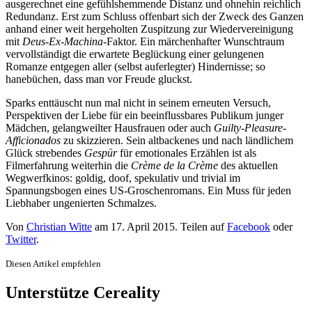
ausgerechnet eine gefühlshemmende Distanz und ohnehin reichlich
Redundanz. Erst zum Schluss offenbart sich der Zweck des Ganzen
anhand einer weit hergeholten Zuspitzung zur Wiedervereinigung
mit
Deus-Ex-Machina
-Faktor. Ein märchenhafter Wunschtraum
vervollständigt die erwartete Beglückung einer gelungenen
Romanze entgegen aller (selbst auferlegter) Hindernisse; so
hanebüchen, dass man vor Freude gluckst.
Sparks enttäuscht nun mal nicht in seinem erneuten Versuch,
Perspektiven der Liebe für ein beeinflussbares Publikum junger
Mädchen, gelangweilter Hausfrauen oder auch
Guilty-Pleasure
-
Afficionados
zu skizzieren. Sein altbackenes und nach ländlichem
Glück strebendes
Gespür
für emotionales Erzählen ist als
Filmerfahrung weiterhin die
Crème de la Crème
des aktuellen
Wegwerfkinos: goldig, doof, spekulativ und trivial im
Spannungsbogen eines US-Groschenromans. Ein Muss für jeden
Liebhaber ungenierten Schmalzes.
Von
Christian Witte
am
17. April 2015
. Teilen auf
Facebook
oder
Twitter
.
Diesen Artikel empfehlen
Unterstütze Cereality