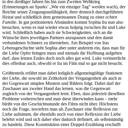
in den dreißiger Jahren bis hin zum Zweiten Weltkrieg
(Erinnerungen an Sparks’ „Wie ein einziger Tag“ werden wach), der
Beichte seiner Zeugungsunfähigkeit, ihrer dennoch durchgeführten
Heirat und schließlich dem gemeinsamen Drang zu einer
echten
Familie
. In gut portionierten Abständen kommt Sophia Ira nun also
besuchen, wenn es mal wieder etwas holprig zwischen ihr und Luke
wird. Schließlich haben auch sie Schwierigkeiten, sich an die
Wünsche ihres jeweiligen Partners anzupassen und den damit
verbundenen Schmerz zu überstehen. Am Beispiel von Iras
Lebensgeschichte sieht Sophia aber unter anderem ein, dass man für
die Liebe Opfer bringen muss und niemals die Hoffnung aufgeben
darf, dass letzten Endes doch noch alles gut wird. Luke verinnerlicht
dies offenbar auch, obwohl er Ira im Film mal so gar nicht besucht.
Größtenteils erfährt man dabei lediglich allgemeingültige Stationen
der Liebe, die sowohl im Zeitkolorit der Vergangenheit als auch in
der Gegenwart simplen Mustern und Bildern folgt. Dabei darf der
Zuschauer aus zweiter Hand das lernen, was die Gegenwart
zugleich von der Vergangenheit lernt. Eben, dass jederzeit dieselben
Probleme vorherrschen und man diese überwinden kann –
mehr
bleibt von der Geschichtsstunde des Films nicht über. Höchstens
noch die Frage, inwiefern man als Zuschauer eine Reflexion zur
Liebe aufnimmt, die ebenfalls noch von einer Reflexion der Liebe
belehrt wird und sich daher eher dadurch definiert, als selbstständig
zu handeln. Diese Konstruktion einer Doppel-Erzählung erschafft