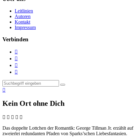
Leitlinien
Autoren
Kontakt
Impressum
Verbinden





Kein Ort ohne Dich
    
Das doppelte Lottchen der Romantik:
George Tillman Jr. erzählt auf
zweierlei redundanten Pfaden von Sparks’schen Liebesfantasien.