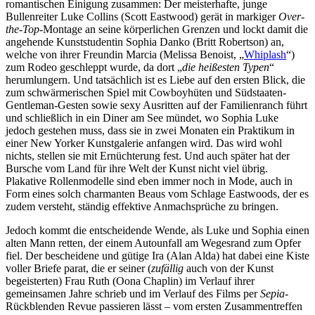
romantischen Einigung zusammen: Der meisterhafte, junge
Bullenreiter Luke Collins (Scott Eastwood) gerät in markiger
Over-
the-Top
-Montage an seine körperlichen Grenzen und lockt damit die
angehende Kunststudentin Sophia Danko (Britt Robertson) an,
welche von ihrer Freundin Marcia (Melissa Benoist, „
Whiplash
“)
zum Rodeo geschleppt wurde, da dort „
die heißesten Typen
“
herumlungern. Und tatsächlich ist es Liebe auf den ersten Blick, die
zum schwärmerischen Spiel mit Cowboyhüten und Südstaaten-
Gentleman-Gesten sowie sexy Ausritten auf der Familienranch führt
und schließlich in ein Diner am See mündet, wo Sophia Luke
jedoch gestehen muss, dass sie in zwei Monaten ein Praktikum in
einer New Yorker Kunstgalerie anfangen wird. Das wird wohl
nichts, stellen sie mit Ernüchterung fest. Und auch später hat der
Bursche vom Land für ihre Welt der Kunst nicht viel übrig.
Plakative Rollenmodelle sind eben immer noch in Mode, auch in
Form eines solch charmanten Beaus vom Schlage Eastwoods, der es
zudem versteht, ständig effektive Anmachsprüche zu bringen.
Jedoch kommt die entscheidende Wende, als Luke und Sophia einen
alten Mann retten, der einem Autounfall am Wegesrand zum Opfer
fiel. Der bescheidene und gütige Ira (Alan Alda) hat dabei eine Kiste
voller Briefe parat, die er seiner (
zufällig
auch von der Kunst
begeisterten) Frau Ruth (Oona Chaplin) im Verlauf ihrer
gemeinsamen Jahre schrieb und im Verlauf des Films per
Sepia
-
Rückblenden Revue passieren lässt –
vom ersten Zusammentreffen