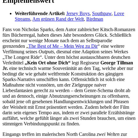
Empfehlenswert
Weiterführende Artikel:
Jersey Boys
,
Southpaw
,
Love
Streams
,
Am grünen Rand der Welt
,
Birdman
Fans von Nicholas Sparks, dem Autor zahlreicher Kitsch-Romanzen
fürs Bücherregal, haben dieses Jahr besonderes Glück. Schließlich
erscheint nur wenige Monate nach dem an Selbstparodie
grenzenden „
The Best of Me – Mein Weg zu Dir
“ eine weitere
Verfilmung seines
Outputs
, diesmal eine Adaption seines Werkes
„The Longest Ride“. Unter dem höchst austauschbaren deutschen
Verleihtitel
„Kein Ort ohne Dich“
legt Regisseur
George Tillman
Jr.
eine technisch warme Souveränität an den Tag, welche aber nur
bedingt die wie gehabt weltfremde Konstruktion des gängigen
Sparks-Narrativs umschiffen kann. Offensichtlich ist solch eine
Maßnahme nicht vonnöten, um der Zielgruppe naiver
Liebesfantasien gerecht zu werden – dem Genre-Schema droht ab
und an dennoch, einige Abnutzungserscheinungen zu offenbaren,
sobald jene oft gesehenen Handlungsentwicklungen und Phrasen
der Weisheit mit Ernst präsentiert werden. Zudem hebelt der Film
darin sein eigenes Tempo aus, indem er zwei parallele Erzählstränge
auffährt, welche gefühlt länger als zwei Stunden brauchen, um einen
stimmigen Verbindungspunkt zu finden.
Eingangs treffen im malerischen North Carolina
zwei Welten
zur