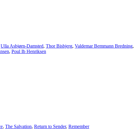
,
Ulla Asbjørn-Damsted
,
Thor Bisbjerg
,
Valdemar Bemmann Bredning
,
nsen
,
Poul Ib Henriksen
ce
,
The Salvation
,
Return to Sender
,
Remember