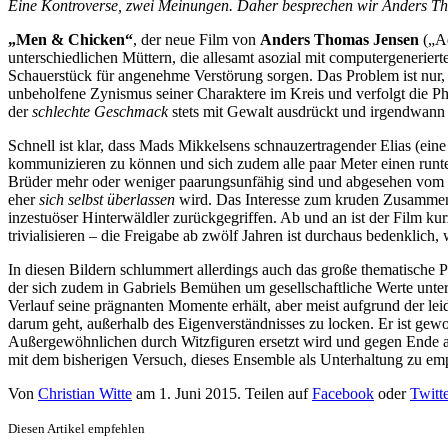
Eine Kontroverse, zwei Meinungen. Daher besprechen wir Anders Tho
„Men & Chicken“
, der neue Film von
Anders Thomas Jensen
(„Ad
unterschiedlichen Müttern, die allesamt asozial mit computergeneriert
Schauerstück für angenehme Verstörung sorgen. Das Problem ist nur, d
unbeholfene Zynismus seiner Charaktere im Kreis und verfolgt die Ph
der
schlechte Geschmack
stets mit Gewalt ausdrückt und irgendwann 
Schnell ist klar, dass Mads Mikkelsens schnauzertragender Elias (eine
kommunizieren zu können und sich zudem alle paar Meter einen runterh
Brüder mehr oder weniger paarungsunfähig sind und abgesehen vom ge
eher
sich selbst überlassen
wird. Das Interesse zum kruden Zusammensp
inzestuöser Hinterwäldler zurückgegriffen. Ab und an ist der Film 
trivialisieren – die Freigabe ab zwölf Jahren ist durchaus bedenklich
In diesen Bildern schlummert allerdings auch das große thematische P
der sich zudem in Gabriels Bemühen um gesellschaftliche Werte unter
Verlauf seine prägnanten Momente erhält, aber meist aufgrund der l
darum geht, außerhalb des Eigenverständnisses zu locken. Er ist gew
Außergewöhnlichen durch Witzfiguren ersetzt wird und gegen Ende anhan
mit dem bisherigen Versuch, dieses Ensemble als Unterhaltung zu emp
Von
Christian Witte
am
1. Juni 2015
. Teilen auf
Facebook
oder
Twitte
Diesen Artikel empfehlen