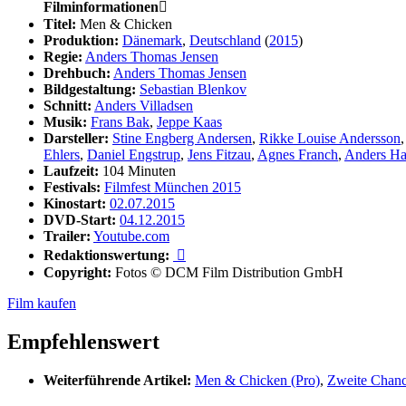
Filminformationen

Titel:
Men & Chicken
Produktion:
Dänemark
,
Deutschland
(
2015
)
Regie:
Anders Thomas Jensen
Drehbuch:
Anders Thomas Jensen
Bildgestaltung:
Sebastian Blenkov
Schnitt:
Anders Villadsen
Musik:
Frans Bak
,
Jeppe Kaas
Darsteller:
Stine Engberg Andersen
,
Rikke Louise Andersson
Ehlers
,
Daniel Engstrup
,
Jens Fitzau
,
Agnes Franch
,
Anders Ha
Laufzeit:
104 Minuten
Festivals:
Filmfest München 2015
Kinostart:
02.07.2015
DVD-Start:
04.12.2015
Trailer:
Youtube.com
Redaktionswertung:

Copyright:
Fotos © DCM Film Distribution GmbH
Film kaufen
Empfehlenswert
Weiterführende Artikel:
Men & Chicken (Pro)
,
Zweite Chan