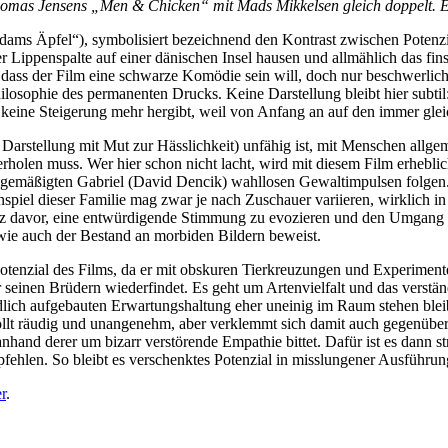
mas Jensens „Men & Chicken“ mit Mads Mikkelsen gleich doppelt. Eine
ams Äpfel“), symbolisiert bezeichnend den Kontrast zwischen Potenz
er Lippenspalte auf einer dänischen Insel hausen und allmählich das fins
ass der Film eine schwarze Komödie sein will, doch nur beschwerlich di
ilosophie des permanenten Drucks. Keine Darstellung bleibt hier subti
keine Steigerung mehr hergibt, weil von Anfang an auf den immer glei
 Darstellung mit Mut zur Hässlichkeit) unfähig ist, mit Menschen allgem
olen muss. Wer hier schon nicht lacht, wird mit diesem Film erhebliche
mäßigten Gabriel (David Dencik) wahllosen Gewaltimpulsen folgen. Au
iel dieser Familie mag zwar je nach Zuschauer variieren, wirklich in d
kurz davor, eine entwürdigende Stimmung zu evozieren und den Umgang 
, wie auch der Bestand an morbiden Bildern beweist.
otenzial des Films, da er mit obskuren Tierkreuzungen und Experimente
 seinen Brüdern wiederfindet. Es geht um Artenvielfalt und das verstä
eidlich aufgebauten Erwartungshaltung eher uneinig im Raum stehen bl
ollt räudig und unangenehm, aber verklemmt sich damit auch gegenüber
d derer um bizarr verstörende Empathie bittet. Dafür ist es dann struk
fehlen. So bleibt es verschenktes Potenzial in misslungener Ausführun
r
.