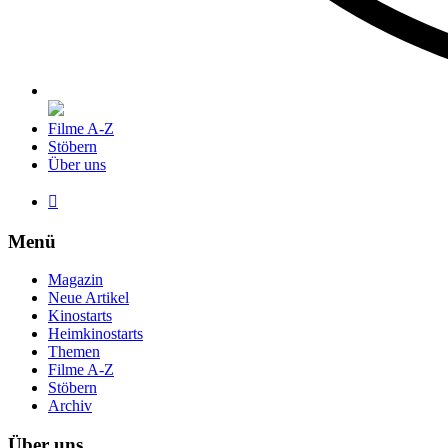
Filme A-Z
Stöbern
Über uns

Menü
Magazin
Neue Artikel
Kinostarts
Heimkinostarts
Themen
Filme A-Z
Stöbern
Archiv
Über uns