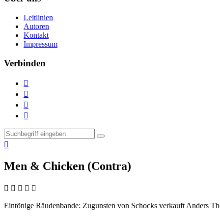
Leitlinien
Autoren
Kontakt
Impressum
Verbinden





Men & Chicken (Contra)
    
Eintönige Räudenbande:
Zugunsten von Schocks verkauft Anders Tho