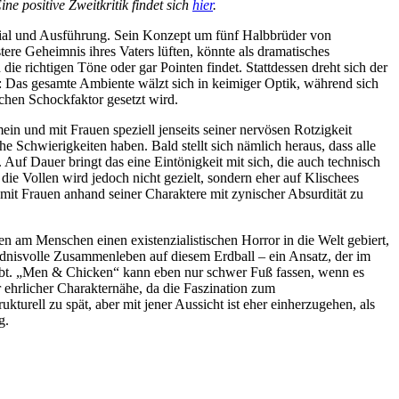
 positive Zweitkritik findet sich
hier
.
ial und Ausführung. Sein Konzept um fünf Halbbrüder von
tere Geheimnis ihres Vaters lüften, könnte als dramatisches
e richtigen Töne oder gar Pointen findet. Stattdessen dreht sich der
l: Das gesamte Ambiente wälzt sich in keimiger Optik, während sich
chen Schockfaktor gesetzt wird.
ein und mit Frauen speziell jenseits seiner nervösen Rotzigkeit
 Schwierigkeiten haben. Bald stellt sich nämlich heraus, dass alle
f Dauer bringt das eine Eintönigkeit mit sich, die auch technisch
ie Vollen wird jedoch nicht gezielt, sondern eher auf Klischees
mit Frauen anhand seiner Charaktere mit zynischer Absurdität zu
n am Menschen einen existenzialistischen Horror in die Welt gebiert,
ndnisvolle Zusammenleben auf diesem Erdball – ein Ansatz, der im
eibt. „Men & Chicken“ kann eben nur schwer Fuß fassen, wenn es
 ehrlicher Charakternähe, da die Faszination zum
turell zu spät, aber mit jener Aussicht ist eher einherzugehen, als
g.