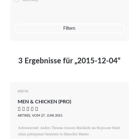
Mato von Vogelstein
Julia Weigl
Benjamin Wimmer
Christian Witte
Filtern
Magdalena Zalewski
3 Ergebnisse für „2015-12-04“
KRITIK
MEN & CHICKEN (PRO)
    
ARTIKEL VOM 27. JUNI 2015
Schweinestall: Anders Thomas Jensens Rückkehr als Regisseur bietet
einen gelungenen Genremix in dänischer Manier.