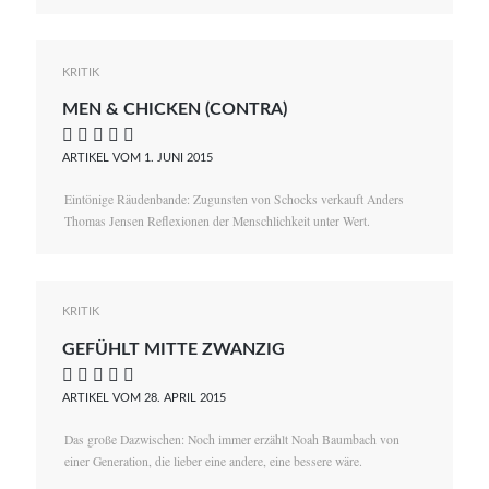
KRITIK
MEN & CHICKEN (CONTRA)
    
ARTIKEL VOM 1. JUNI 2015
Eintönige Räudenbande: Zugunsten von Schocks verkauft Anders
Thomas Jensen Reflexionen der Menschlichkeit unter Wert.
KRITIK
GEFÜHLT MITTE ZWANZIG
    
ARTIKEL VOM 28. APRIL 2015
Das große Dazwischen: Noch immer erzählt Noah Baumbach von
einer Generation, die lieber eine andere, eine bessere wäre.