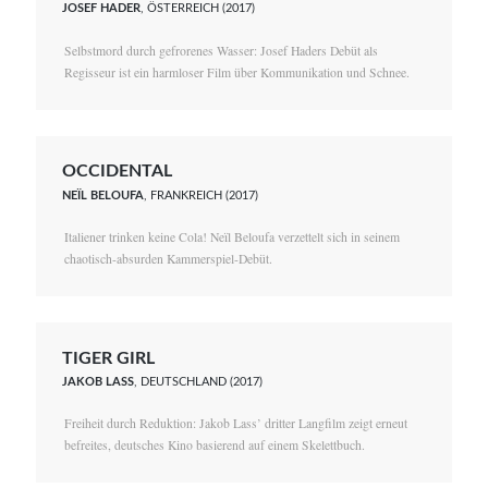
JOSEF HADER
, ÖSTERREICH (2017)
Selbstmord durch gefrorenes Wasser: Josef Haders Debüt als
Regisseur ist ein harmloser Film über Kommunikation und Schnee.
OCCIDENTAL
NEÏL BELOUFA
, FRANKREICH (2017)
Italiener trinken keine Cola! Neïl Beloufa verzettelt sich in seinem
chaotisch-absurden Kammerspiel-Debüt.
TIGER GIRL
JAKOB LASS
, DEUTSCHLAND (2017)
Freiheit durch Reduktion: Jakob Lass’ dritter Langfilm zeigt erneut
befreites, deutsches Kino basierend auf einem Skelettbuch.