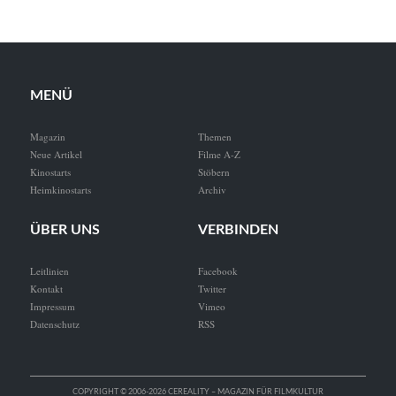
MENÜ
Magazin
Themen
Neue Artikel
Filme A-Z
Kinostarts
Stöbern
Heimkinostarts
Archiv
ÜBER UNS
VERBINDEN
Leitlinien
Facebook
Kontakt
Twitter
Impressum
Vimeo
Datenschutz
RSS
COPYRIGHT © 2006-2026 CEREALITY – MAGAZIN FÜR FILMKULTUR