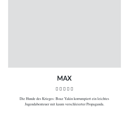
MENÜ
Magazin
Themen
Neue Artikel
Filme A-Z
Kinostarts
Stöbern
Heimkinostarts
Archiv
ÜBER UNS
VERBINDEN
Leitlinien
Facebook
Kontakt
Twitter
Impressum
Vimeo
Datenschutz
RSS
MAX
    
Die Hunde des Krieges:
Boaz Yakin korrumpiert ein leichtes
COPYRIGHT © 2006-2026 CEREALITY – MAGAZIN FÜR FILMKULTUR
Jugendabenteuer mit kaum verschleierter Propaganda.

Filminformationen