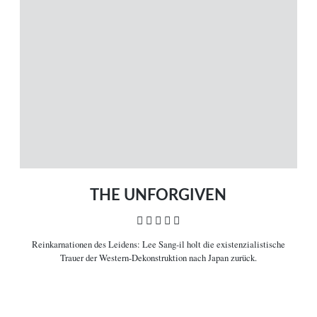
MENÜ
Magazin
Themen
Neue Artikel
Filme A-Z
Kinostarts
Stöbern
Heimkinostarts
Archiv
ÜBER UNS
VERBINDEN
Leitlinien
Facebook
Kontakt
Twitter
Impressum
Vimeo
Datenschutz
RSS
THE UNFORGIVEN
    
Reinkarnationen des Leidens:
Lee Sang-il holt die existenzialistische
COPYRIGHT © 2006-2026 CEREALITY – MAGAZIN FÜR FILMKULTUR
Trauer der Western-Dekonstruktion nach Japan zurück.