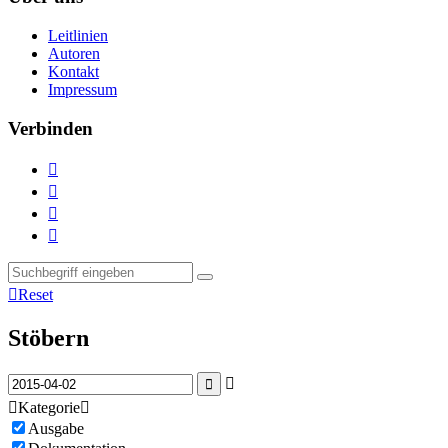
Leitlinien
Autoren
Kontakt
Impressum
Verbinden





Reset
Stöbern



Kategorie

Ausgabe