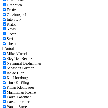
Dokumentation
Drehbuch
Festival
Gewinnspiel
Interview
Kritik
News
Oscar
Serie
Thema

Autor

Mike Albrecht
Siegfried Bendix
Nathanael Brohammer
Sebastian Büttner
Isolde Hien
Kai Hornburg
Timo Kießling
Kilian Kleinbauer
Maximilian Kosing
Laura Löschner
Lars-C. Reiher
Yannic Sames