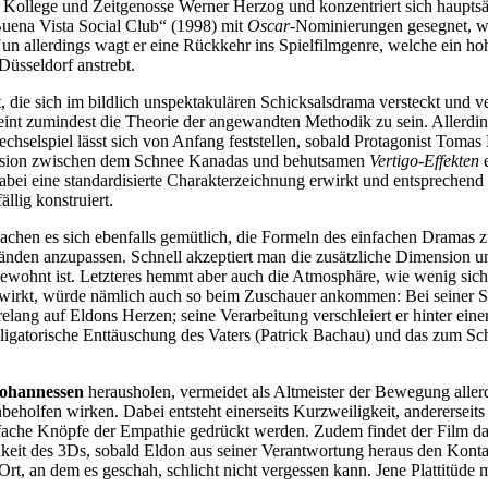
 Kollege und Zeitgenosse Werner Herzog und konzentriert sich hauptsäc
Buena Vista Social Club“ (1998) mit
Oscar
-Nominierungen gesegnet, wä
un allerdings wagt er eine Rückkehr ins Spielfilmgenre, welche ein hoh
Düsseldorf anstrebt.
t, die sich im bildlich unspektakulären Schicksalsdrama versteckt und 
eint zumindest die Theorie der angewandten Methodik zu sein. Allerdin
selspiel lässt sich von Anfang feststellen, sobald Protagonist Tomas 
pression zwischen dem Schnee Kanadas und behutsamen
Vertigo-Effekten
e
ei eine standardisierte Charakterzeichnung erwirkt und entsprechend s
ällig konstruiert.
chen es sich ebenfalls gemütlich, die Formeln des einfachen Dramas 
tänden anzupassen. Schnell akzeptiert man die zusätzliche Dimension un
hnt ist. Letzteres hemmt aber auch die Atmosphäre, wie wenig sich 
irkt, würde nämlich auch so beim Zuschauer ankommen: Bei seiner Selb
elang auf Eldons Herzen; seine Verarbeitung verschleiert er hinter eine
ligatorische Enttäuschung des Vaters (Patrick Bachau) und das zum Sche
Johannessen
herausholen, vermeidet als Altmeister der Bewegung aller
olfen wirken. Dabei entsteht einerseits Kurzweiligkeit, andererseits e
infache Knöpfe der Empathie gedrückt werden. Zudem findet der Film da
eit des 3Ds, sobald Eldon aus seiner Verantwortung heraus den Kontakt 
rt, an dem es geschah, schlicht nicht vergessen kann. Jene Plattitüde