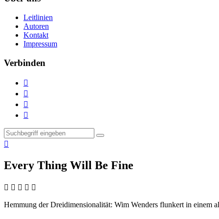
Leitlinien
Autoren
Kontakt
Impressum
Verbinden





Every Thing Will Be Fine
    
Hemmung der Dreidimensionalität:
Wim Wenders flunkert in einem al