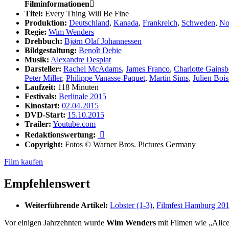
Filminformationen

Titel:
Every Thing Will Be Fine
Produktion:
Deutschland
,
Kanada
,
Frankreich
,
Schweden
,
No
Regie:
Wim Wenders
Drehbuch:
Bjørn Olaf Johannessen
Bildgestaltung:
Benoît Debie
Musik:
Alexandre Desplat
Darsteller:
Rachel McAdams
,
James Franco
,
Charlotte Gains
Peter Miller
,
Philippe Vanasse-Paquet
,
Martin Sims
,
Julien Boi
Laufzeit:
118 Minuten
Festivals:
Berlinale 2015
Kinostart:
02.04.2015
DVD-Start:
15.10.2015
Trailer:
Youtube.com
Redaktionswertung:

Copyright:
Fotos © Warner Bros. Pictures Germany
Film kaufen
Empfehlenswert
Weiterführende Artikel:
Lobster (1-3)
,
Filmfest Hamburg 20
Vor einigen Jahrzehnten wurde
Wim Wenders
mit Filmen wie „Alice 