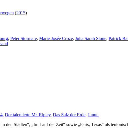
rwegen
(
2015
)
bourg
,
Peter Stormare
,
Marie-Josée Croze
,
Julia Sarah Stone
,
Patrick B
ssaud
14
,
Der talentierte Mr. Ripley
,
Das Salz der Erde
,
Junun
in den Städten“, „Im Lauf der Zeit“ sowie „Paris, Texas“ als teutonisc