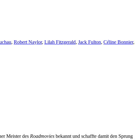
auchau
,
Robert Naylor
,
Lilah Fitzgerald
,
Jack Fulton
,
Céline Bonnier
,
her Meister des
Roadmovies
bekannt und schaffte damit den Sprung