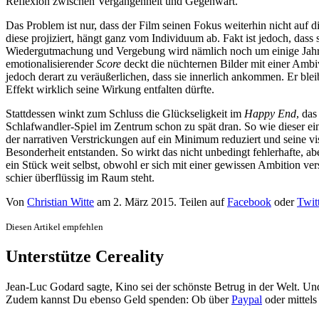
Reflexion zwischen Vergangenheit und Gegenwart.
Das Problem ist nur, dass der Film seinen Fokus weiterhin nicht auf
diese projiziert, hängt ganz vom Individuum ab. Fakt ist jedoch, dass
Wiedergutmachung und Vergebung wird nämlich noch um einige Jahre üb
emotionalisierender
Score
deckt die nüchternen Bilder mit einer Ambiv
jedoch derart zu veräußerlichen, dass sie innerlich ankommen. Er b
Effekt wirklich seine Wirkung entfalten dürfte.
Stattdessen winkt zum Schluss die Glückseligkeit im
Happy End
, da
Schlafwandler-Spiel im Zentrum schon zu spät dran. So wie dieser eine
der narrativen Verstrickungen auf ein Minimum reduziert und seine v
Besonderheit entstanden. So wirkt das nicht unbedingt fehlerhafte, a
ein Stück weit selbst, obwohl er sich mit einer gewissen Ambition ve
schier überflüssig im Raum steht.
Von
Christian Witte
am
2. März 2015
. Teilen auf
Facebook
oder
Twit
Diesen Artikel empfehlen
Unterstütze Cereality
Jean-Luc Godard sagte, Kino sei der schönste Betrug in der Welt. Un
Zudem kannst Du ebenso Geld spenden: Ob über
Paypal
oder mittel