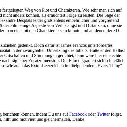
ch festgelegten Weg von Plot und Charakteren. Wie sehr man sich auf
 nicht anders können, als ernüchtert Folge zu leisten. Die Sage der
xandre Desplats leider größtenteils entbehrlicher und vorgreifend
t der Film einige Aspekte von Verlustangst und Distanz an, ohne sie
der man eins mit den Charakteren sein könnte und an denen der 3D-
nzuziehen gedenkt. Doch dafür ist James Francos unterfordertes
iösität in der zwanghaften Umsetzung des Inhalts. Hätte er den Ballast
er Ortschaften und Stimmungen gerichtet, dann wäre hier eine echte
 nachträglicher Zusatzdimension. Der Film degradiert sich schließlich
e, so wie auch das Extra-Leerzeichen im titelgebenden „Every Thing“
gig berichten können, indem Du uns auf
Facebook
oder
Twitter
folgst.
n, hilft und motiviert uns gleichermaßen. Danke!