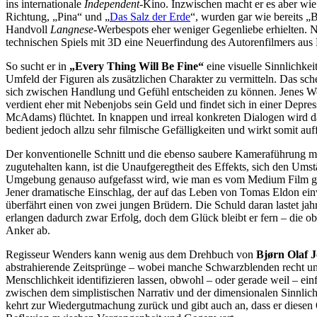
ins internationale
Independent
-Kino. Inzwischen macht er es aber wie
Richtung, „Pina“ und „
Das Salz der Erde
“, wurden gar wie bereits „
Handvoll
Langnese
-Werbespots eher weniger Gegenliebe erhielten. N
technischen Spiels mit 3D eine Neuerfindung des Autorenfilmers aus 
So sucht er in
„Every Thing Will Be Fine“
eine visuelle Sinnlichkei
Umfeld der Figuren als zusätzlichen Charakter zu vermitteln. Das sch
sich zwischen Handlung und Gefühl entscheiden zu können. Jenes Wech
verdient eher mit Nebenjobs sein Geld und findet sich in einer De
McAdams) flüchtet. In knappen und irreal konkreten Dialogen wird dab
bedient jedoch allzu sehr filmische Gefälligkeiten und wirkt somit auff
Der konventionelle Schnitt und die ebenso saubere Kameraführung ma
zugutehalten kann, ist die Unaufgeregtheit des Effekts, sich den Ums
Umgebung genauso aufgefasst wird, wie man es vom Medium Film gewo
Jener dramatische Einschlag, der auf das Leben von Tomas Eldon einw
überfährt einen von zwei jungen Brüdern. Die Schuld daran lastet jahr
erlangen dadurch zwar Erfolg, doch dem Glück bleibt er fern – die ob
Anker ab.
Regisseur Wenders kann wenig aus dem Drehbuch von
Bjørn Olaf 
abstrahierende Zeitsprünge – wobei manche Schwarzblenden recht unbeh
Menschlichkeit identifizieren lassen, obwohl – oder gerade weil – e
zwischen dem simplistischen Narrativ und der dimensionalen Sinnlichk
kehrt zur Wiedergutmachung zurück und gibt auch an, dass er diesen O