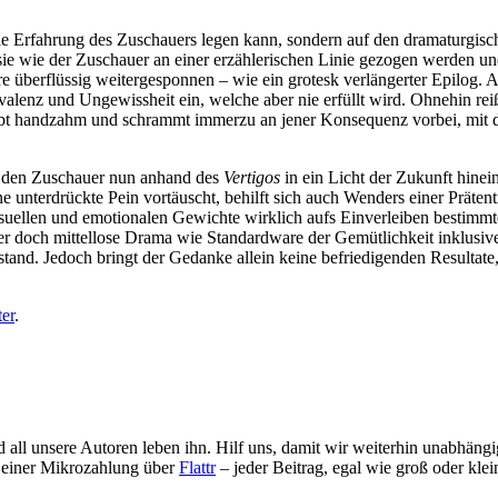
 die Erfahrung des Zuschauers legen kann, sondern auf den dramaturgis
 sie wie der Zuschauer an einer erzählerischen Linie gezogen werden und
erflüssig weitergesponnen – wie ein grotesk verlängerter Epilog. Ale
alenz und Ungewissheit ein, welche aber nie erfüllt wird. Ohnehin reiß
leibt handzahm und schrammt immerzu an jener Konsequenz vorbei, mit 
s den Zuschauer nun anhand des
Vertigos
in ein Licht der Zukunft hinei
 unterdrückte Pein vortäuscht, behilft sich auch Wenders einer Prätent
isuellen und emotionalen Gewichte wirklich aufs Einverleiben bestimmt
ber doch mittellose Drama wie Standardware der Gemütlichkeit inklusive
rstand. Jedoch bringt der Gedanke allein keine befriedigenden Resultat
ter
.
d all unsere Autoren leben ihn. Hilf uns, damit wir weiterhin unabhän
s einer Mikrozahlung über
Flattr
– jeder Beitrag, egal wie groß oder klei