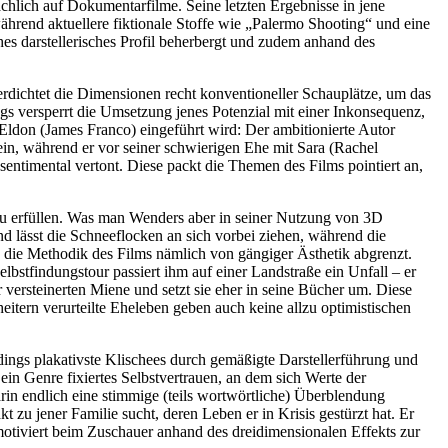
hlich auf Dokumentarfilme. Seine letzten Ergebnisse in jene
hrend aktuellere fiktionale Stoffe wie „Palermo Shooting“ und eine
es darstellerisches Profil beherbergt und zudem anhand des
verdichtet die Dimensionen recht konventioneller Schauplätze, um das
gs versperrt die Umsetzung jenes Potenzial mit einer Inkonsequenz,
Eldon (James Franco) eingeführt wird: Der ambitionierte Autor
in, während er vor seiner schwierigen Ehe mit Sara (Rachel
entimental vertont. Diese packt die Themen des Films pointiert an,
zu erfüllen. Was man Wenders aber in seiner Nutzung von 3D
d lässt die Schneeflocken an sich vorbei ziehen, während die
die Methodik des Films nämlich von gängiger Ästhetik abgrenzt.
stfindungstour passiert ihm auf einer Landstraße ein Unfall – er
r versteinerten Miene und setzt sie eher in seine Bücher um. Diese
itern verurteilte Eheleben geben auch keine allzu optimistischen
dings plakativste Klischees durch gemäßigte Darstellerführung und
in Genre fixiertes Selbstvertrauen, an dem sich Werte der
rin endlich eine stimmige (teils wortwörtliche) Überblendung
zu jener Familie sucht, deren Leben er in Krisis gestürzt hat. Er
 motiviert beim Zuschauer anhand des dreidimensionalen Effekts zur