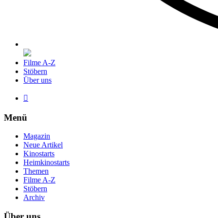
Filme A-Z
Stöbern
Über uns

Menü
Magazin
Neue Artikel
Kinostarts
Heimkinostarts
Themen
Filme A-Z
Stöbern
Archiv
Über uns