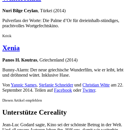
Nuri Bilge Ceylan
, Türkei (2014)
Pulverfass der Worte: Die Palme d’Or für dreieinhalb-stündiges,
prachtvolles Wortgefechtskino.
Kritik
Xenia
Panos H. Koutras
, Griechenland (2014)
Bunny-Alarm: Der neue griechische Wunderfilm, wie er leibt, lebt
und dröhnend wütet. Inklusive Hase.
Von
Yannic Sames
,
Stefanie Schneider
und
Christian Witte
am
22.
September 2014
. Teilen auf
Facebook
oder
Twitter
.
Diesen Artikel empfehlen
Unterstütze Cereality
Jean-Luc Godard sagte, Kino sei der schönste Betrug in der Welt.
Und all unsere Autoren leben ihn. Hilf uns, damit wir weiterhin