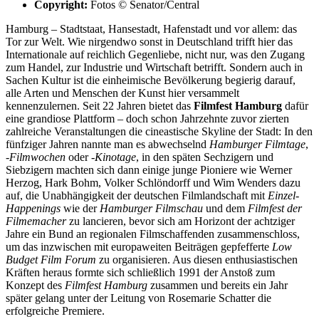
Copyright:
Fotos © Senator/Central
Hamburg – Stadtstaat, Hansestadt, Hafenstadt und vor allem: das
Tor zur Welt. Wie nirgendwo sonst in Deutschland trifft hier das
Internationale auf reichlich Gegenliebe, nicht nur, was den Zugang
zum Handel, zur Industrie und Wirtschaft betrifft. Sondern auch in
Sachen Kultur ist die einheimische Bevölkerung begierig darauf,
alle Arten und Menschen der Kunst hier versammelt
kennenzulernen. Seit 22 Jahren bietet das
Filmfest Hamburg
dafür
eine grandiose Plattform – doch schon Jahrzehnte zuvor zierten
zahlreiche Veranstaltungen die cineastische Skyline der Stadt: In den
fünfziger Jahren nannte man es abwechselnd
Hamburger Filmtage
,
-Filmwochen
oder
-Kinotage
, in den späten Sechzigern und
Siebzigern machten sich dann einige junge Pioniere wie Werner
Herzog, Hark Bohm, Volker Schlöndorff und Wim Wenders dazu
auf, die Unabhängigkeit der deutschen Filmlandschaft mit
Einzel-
Happenings
wie der
Hamburger Filmschau
und dem
Filmfest der
Filmemacher
zu lancieren, bevor sich am Horizont der achtziger
Jahre ein Bund an regionalen Filmschaffenden zusammenschloss,
um das inzwischen mit europaweiten Beiträgen gepfefferte
Low
Budget Film Forum
zu organisieren. Aus diesen enthusiastischen
Kräften heraus formte sich schließlich 1991 der Anstoß zum
Konzept des
Filmfest Hamburg
zusammen und bereits ein Jahr
später gelang unter der Leitung von Rosemarie Schatter die
erfolgreiche Premiere.