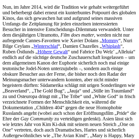
Nun, im Jahre 2014, wird die Tradition wie gehabt weitergeführt
und beherbergt dabei erneut ein kunterbuntes Potpourri des globalen
Kinos, das sich gewaschen hat und aufgrund seines massiven
Umfangs die Zeitplanung für jeden einzelnen interessierten
Besucher in intensive Entscheidungs-Dilemmata verwandelt. Unter
dem diesjährigen Ultramotto,
Film does matter
, werden nicht nur
aufregende Cannes-Favoriten wie Xavier Dolans „
Mommy
“, Nuri
Bilge Ceylans „
Winterschlaf
“, Damien Chazelles „
Whiplash
“,
Ruben Östlunds „
Höhere Gewalt
“ und Fabrice Du Welz’ „Alleluia“
endlich auf die süchtige deutsche Zuschauerschaft losgelassen – um
dem allgemeinen Kanon der Euphorie sicherlich noch mal einige
teutonische Jodel-Noten unterzujubeln –, sondern auch einige
obskure Besucher aus der Ferne, die bisher noch den Radar der
Meinungsmacher unterwandern konnten, aber nicht minder
begeistern dürften: Südamerika schlägt mit urigen Sonderlingen wie
„Beaverland“, „The Gold Bug“, „Jauja“ und „Stille im Traumland“
zu und Osteuropa dringt mit „The Tribe“ und „White God“ in frisch
verzeichnete Formen der Menschlichkeit ein, während die
Dokumentation „Children 404“ gegen die neue Homophobie
Russlands angeht (wobei auch schon der Eröffnungsfilm „Pride“ die
Ehre der
Gay Community
zu verteidigen gedenkt). Asien lässt sich
wie letztes Jahr von Kim Ki-duk mit seinem neuen Streich „One on
One“ vertreten, doch auch Dramatisches, Hartes und sicherlich
Außergewöhnliches wie „The Avian Kind“, „Mary is Happy, Mary