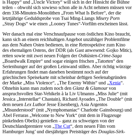
is Happy“ und „Uncle Victory“ will sich in der Hinsicht die Bühne
teilen – obwohl sich sowieso schon alle in Acht nehmen müssen vor
dem 338-Minuten-Monolithen „From What Is Before“, der die
letztjährige Geduldsprobe von Tsai Ming-Liangs
Misery Porn
„Stray Dogs“ wie einen „Looney Tunes“-Vorfilm erscheinen lässt.
Wer danach mal eine Verschnaufpause vom östlichen Kino braucht,
kann sich an einem reichhaltigen Angebot unzähliger Problemfilme
aus dem Nahen Osten bedienen, in eine Retrospektive zum Kino
des ehemaligen Ostens, der DDR (als Gast anwesend: Gojko Mitic),
retten sowie mit zwei neuen Folgen der
Ostküsten-Crime-Saga
„Boardwalk Empire“ und sogar einigen frischen „Tatorten“ den
Serienhunger auf der großen Leinwand stillen. Aber richtig würzige
Erfahrungen findet man daneben bestimmt noch auf der
griechischen Speisekarte mit scheinbar deftigen Seelenabgründen
der Marke „Miss Violence“, „The Enemy Within“ und „
Xenia
“.
Ohnehin kann man zudem noch den
Glanz & Glamour
von
anspruchsvollen Star-Vehikeln à la Liv Ulmanns „Miss Julie“ (mit
Jessica „Interstellar“ Chastain), Richard Ayoades „The Double“ (mit
dem neuen
Lex Luthor
Jesse Eisenberg), Asia Argentos
„Misunderstood“ (mit „Nymphomaniac“ Charlotte Gainsbourg) und
Abel Ferraras „Welcome to New York“ (mit dem in Flugzeuge
pinkelnden Obelix) genießen – ganz zu schweigen von der
Deutschlandpremiere von „
The Cut
“, dem neuen Film vom
Hamburger Jung’ und diesjährigen Preisträger des
Douglas-Sirk-