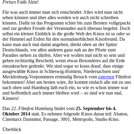
Preises
Fatih Akin!
Für was auch immer man sich entscheidet: Alles wird man nicht
sehen können und über alles werden wir auch nicht schreiben
können. Dafür ist das Programm schier bis zum Bersten vollgepackt
und zur großen Freude der Veranstalter auch überaus begehrt. Doch
selbst ein kleiner Einblick in die große Welt des Kinos ist so oder so
der Himmel auf Erden für den normalsterblichen Kinofreund. Da
kann man auch mal damit angeben, direkt oben an der Spitze
Deutschlands, vor allen anderen ganz nah an der Pforte zum
Paradies stehen zu dürfen. Aber wir wollen mal nicht so sein und
geben rechtzeitig Bescheid, wenn etwas Besonderes auf die Erde
einzukrachen gedenkt. Wir sind sogar so krass drauf, dass einige
ausgewählte Kinos in Schleswig-Holstein, Niedersachsen und
Mecklenburg-Vorpommern erstmalig Besuch vom
externen
Filmfest
bekommen! Aber am besten wäre, ihr kommt einfach alle mit zu uns
nach oben und Hamburg lädt euch ein, so wie es schon immer war
und hoffentlich auch immer bleiben wird – so sind wir nun mal,
Kinners!
Das
22. Filmfest Hamburg
findet vom
25. September bis 4.
Oktober 2014
statt. Es nehmen folgende Kinos daran teil: Abaton,
Cinemaxx Dammtor, Passage, 3001, Metropolis, Studio-Kino.
Überblick