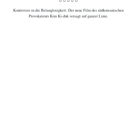
Kontrovers in die Belanglosigkeit:
Der neue Film des südkoreanischen
COPYRIGHT © 2006-2026 CEREALITY – MAGAZIN FÜR FILMKULTUR
Provokateurs Kim Ki-duk versagt auf ganzer Linie.

Filminformationen
90 Minuten Schweigen. Anstelle von Dialogen gibt es: wortlose Gewalt,
blanken Hass, aber auch ein wenig Liebe. Der aus dem Jahr 2013
stammende Film „Moebius“ des südkoreanischen Filmemachers
Kim Ki-
duk
sorgte durch sein radikales Konzept für Aufsehen und erhielt in
seinem Heimatland ungeschnitten sogar die höchste Altersfreigabe
überhaupt. Dabei ist „Moebius“ längst nicht der erste Film von Kim, der
für derartige Aufregung sorgte – er ist dafür bekannt, das Extreme zu
suchen, Grenzen zu sprengen. Auch
„
One on One
“
möchte dort
weitermachen, wo „Moebius“ aufgehört hat: beim Schmerz, den sich
Menschen gegenseitig zufügen können. Einige Menschen haben ein