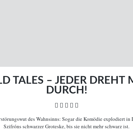
ÜBER UNS
Themen
Leitlinien
LD TALES – JEDER DREHT 
Filme A-Z
Kontakt
DURCH!
Stöbern
Impressum
Archiv
Datenschutz
    
rstörungswut des Wahnsinns:
Sogar die Komödie explodiert in
COPYRIGHT © 2006-2026 CEREALITY – MAGAZIN FÜR FILMKULTUR
Szifróns schwarzer Groteske, bis sie nicht mehr schwarz ist.