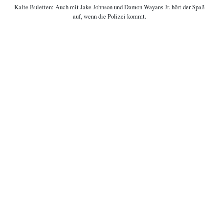
Kalte Buletten:
Auch mit Jake Johnson und Damon Wayans Jr. hört der Spaß
COPYRIGHT © 2006-2026 CEREALITY – MAGAZIN FÜR FILMKULTUR
auf, wenn die Polizei kommt.

Filminformationen
Pressevorstellungen haben so einiges Gutes an sich. Aber ein besonders
schmackhaftes Ereignis ergibt sich, wenn vor der Vorstellung waschechte
Hotdogs ausgeteilt werden, stilecht inklusive Röstzwiebeln, Gurken,
Remoulade, Ketchup und Senf. Das Problem ist nur, dass solche
beglückenden Einladungen im Zweifelsfall gegen die Qualität des Films
sprechen, den man sich im Nachhinein ansehen muss. Leider steht da die
Beweislage gegen den Fall
„Let’s Be Cops – Die Party Bullen“
(inklusive
Deppenleerzeichen) von
Luke Greenfield
, einer behäbigen
Buddy-Fake-
Cop-Komödie
über zwei Lebensversager in Los Angeles, Ryan (Jake
Johnson) und Justin (Damon Wayans, Jr.). Ersterer prahlt mit einer
potenziellen Football-Karriere, die er selbst vergeigt hat und deshalb