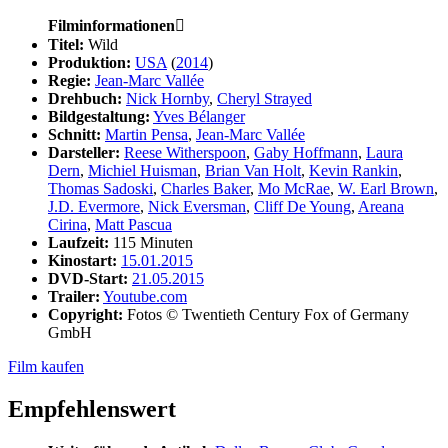
Filminformationen

Titel:
Wild
Produktion:
USA
(
2014
)
Regie:
Jean-Marc Vallée
Drehbuch:
Nick Hornby
,
Cheryl Strayed
Bildgestaltung:
Yves Bélanger
Schnitt:
Martin Pensa
,
Jean-Marc Vallée
Darsteller:
Reese Witherspoon
,
Gaby Hoffmann
,
Laura
Dern
,
Michiel Huisman
,
Brian Van Holt
,
Kevin Rankin
,
Thomas Sadoski
,
Charles Baker
,
Mo McRae
,
W. Earl Brown
,
J.D. Evermore
,
Nick Eversman
,
Cliff De Young
,
Areana
Cirina
,
Matt Pascua
Laufzeit:
115 Minuten
Kinostart:
15.01.2015
DVD-Start:
21.05.2015
Trailer:
Youtube.com
Copyright:
Fotos © Twentieth Century Fox of Germany
GmbH
Film kaufen
Empfehlenswert