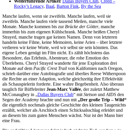
Weiterführende Artikel:
Dallas Buyers Club
,
Creed –
Rocky’s Legacy
,
Baal
,
Barton Fink
,
By the Sea
Manche laufen, wenn sie zweifeln. Manche laufen, weil sie
zweifeln. Manche laufen viele tausend Meilen, manche viele
Monate. Manche kommen bis zur
Brücke der Götter
, manche
immerhin bis zum eigenen Kühlschrank. Manche heißen Cheryl
Strayed, manche tragen gar keinen Namen. Denn von letzteren
handeln keine Filme, keine Memoiren, keine Arien – über letztere
verlieren wir keine Worte, weil wir selbst sie sein könnten. Das
eigene Leben genügt im Film nicht. Es zählt höchstens das
Besondere, das Erlebnis, Abenteuer, die rohe Emotion des
Überlebens. Cheryl Strayed wanderte für jene Exploration drei
Monate auf dem
Pacific Crest Trail
von Kalifornien nach Oregon,
schrieb darüber eine Autobiografie und überlies Reese Witherspoon
die Rechte an einer Adaption, welche gleichzeitig ihre Effektivität
als Schauspielerin forderte. Eine wahre Begebenheit. Also überaus
tauglich für Büffelreiter
Jean-Marc Vallée
, der zuletzt Matthew
McConaughey in „
Dallas Buyers Club
“ mit
Stetson
und
AIDS
den
Segen der
Academy
brachte und nun mit
„Der große Trip – Wild“
die eigentlich nochmals gleiche Geschichte des kleinen Taugenichts
erzählt, welcher als Arschloch einen Schicksalsschlag erleidet und
an diesem bis zum guten Menschen wächst. Nur ist der Mann hier
eine Frau.