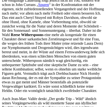
Die endgültige Läuterung folgt jedoch nicht im Tod, sondern wie
schon in John Currans „
Spuren
“ in der Konfrontation mit der
eigenen, nicht zufriedenstellenden Vergangenheit und der Hoffnung
nach mehr; vor allem nach mehr Freiheit oder einem besseren Ich.
Das eint auch Cheryl Strayed mit Robyn Davidson, obwohl sie
ohne Hund, ohne Kamele, ohne Vorbereitung reist, obwohl sie
zunächst wenig für die Natur und deren Momente der Schönheit –
für den Sonnenauf- und Sonnenuntergang – überhat. Daher ist die
Wahl
Reese Witherspoons
eine mehr als kongeniale für einen
Charakter dieser sarkastischen Zerstörungswut und für eine Frau,
die wegen des frühen Tods ihrer Mutter (eine reizende Laura Dern)
zur Nymphomanin und Drogensüchtigen wird, dies irgendwann
bereut und meint, in der Wüste auf einem Fernwanderweg ließe sich
überdenken, was einen schlechten Menschen von einem guten
unterscheide. Witherspoon nämlich wagt gleichzeitig, ein
unbequemer Spitzbube und eine skeptische Dame zu sein – eine
seltene Kombination; selbst, wenn es ohnehin um starke weibliche
Figuren geht. Vermutlich trägt auch Drehbuchautor Nick Hornby
daran Rechnung, der es mit der Sympathie zu seiner Protagonistin
etwas zu gut meint und Männer bestenfalls als potenzielle
Vergewaltiger karikiert. Es wäre sonst schließlich keine reine
Heldin. Oder ein womöglich tatsächlich zweifelnder Charakter.
Auch Jean-Marc Vallée denkt „Der große Trip – Wild“ ähnlich
seines Vorgängerwerks als wild montierte Sause aus idyllischer