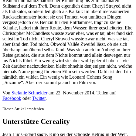
Realität und halluzinatorischer Erinnerung bis zum totalitären
Stillstand auf dem
Trail
. Denn eigentlich dient Cheryl Strayed nicht
als Indikator, sondern lediglich als Kalkül: Im überdimensionierten
Rucksackmonster hortet sie erst Tonnen von unnützen Dingen,
vergisst jedoch das Benzin für den Entflammer, trägt zu kleine
Schuhe, hadert mit ihrer Route, dem Wasser, ihrer gescheiterten Ehe.
Christopher McCandless wusste zwar eher, was er tat, aber fand sich
selbst im Tod nicht. Cheryl Strayed wusste zwar nicht, was sie tat,
aber fand den Tod nicht. Obwohl Vallée Zweifel lässt, ob sie sich
überhaupt annähernd selbst fand. Was sich auch im Anbeginn ihrer
Reise gründet, die aus dem Nichts kommt und allein deswegen nur
ins Nichts führt. Ein wenig wird sie aber wohl gelernt haben – viel
Zeit darüber nachzudenken bleibt ohnehin denjenigen nicht, welche
niemals Name genug für einen Film sein werden. Dafür ist der Trip
nämlich ein wilder. Ein wenig wie Leonard Cohens Song
„Suzanne“. Aber der kommt ja auch im Film vor.
Von
Stefanie Schneider
am
22. November 2014
. Teilen auf
Facebook
oder
Twitter
.
Diesen Artikel empfehlen
Unterstütze Cereality
Jean-Luc Godard sagte, Kino sei der schönste Betrug in der Welt.