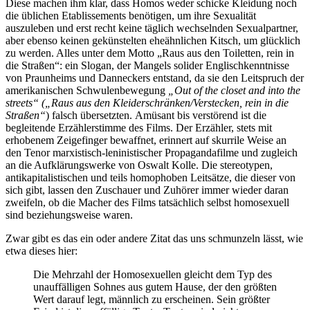
Diese machen ihm klar, dass Homos weder schicke Kleidung noch
die üblichen Etablissements benötigen, um ihre Sexualität
auszuleben und erst recht keine täglich wechselnden Sexualpartner,
aber ebenso keinen gekünstelten eheähnlichen Kitsch, um glücklich
zu werden. Alles unter dem Motto „Raus aus den Toiletten, rein in
die Straßen“: ein Slogan, der Mangels solider Englischkenntnisse
von Praunheims und Danneckers entstand, da sie den Leitspruch der
amerikanischen Schwulenbewegung
„Out of the closet and into the
streets“
(„Raus aus den Kleiderschränken/Verstecken, rein in die
Straßen“
) falsch übersetzten. Amüsant bis verstörend ist die
begleitende Erzählerstimme des Films. Der Erzähler, stets mit
erhobenem Zeigefinger bewaffnet, erinnert auf skurrile Weise an
den Tenor marxistisch-leninistischer Propagandafilme und zugleich
an die Aufklärungswerke von Oswalt Kolle. Die stereotypen,
antikapitalistischen und teils homophoben Leitsätze, die dieser von
sich gibt, lassen den Zuschauer und Zuhörer immer wieder daran
zweifeln, ob die Macher des Films tatsächlich selbst homosexuell
sind beziehungsweise waren.
Zwar gibt es das ein oder andere Zitat das uns schmunzeln lässt, wie
etwa dieses hier:
Die Mehrzahl der Homosexuellen gleicht dem Typ des
unauffälligen Sohnes aus gutem Hause, der den größten
Wert darauf legt, männlich zu erscheinen. Sein größter