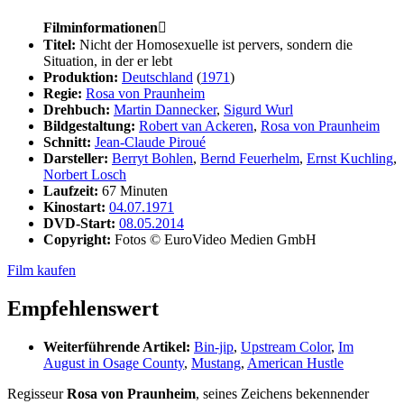
Filminformationen

Titel:
Nicht der Homosexuelle ist pervers, sondern die
Situation, in der er lebt
Produktion:
Deutschland
(
1971
)
Regie:
Rosa von Praunheim
Drehbuch:
Martin Dannecker
,
Sigurd Wurl
Bildgestaltung:
Robert van Ackeren
,
Rosa von Praunheim
Schnitt:
Jean-Claude Piroué
Darsteller:
Berryt Bohlen
,
Bernd Feuerhelm
,
Ernst Kuchling
,
Norbert Losch
Laufzeit:
67 Minuten
Kinostart:
04.07.1971
DVD-Start:
08.05.2014
Copyright:
Fotos © EuroVideo Medien GmbH
Film kaufen
Empfehlenswert
Weiterführende Artikel:
Bin-jip
,
Upstream Color
,
Im
August in Osage County
,
Mustang
,
American Hustle
Regisseur
Rosa von Praunheim
, seines Zeichens bekennender