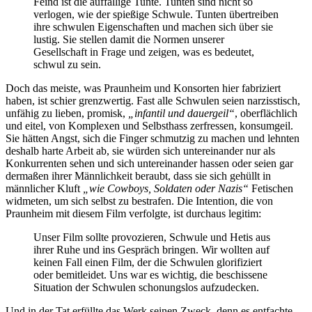
Feind ist die auffällige Tunte. Tunten sind nicht so
verlogen, wie der spießige Schwule. Tunten übertreiben
ihre schwulen Eigenschaften und machen sich über sie
lustig. Sie stellen damit die Normen unserer
Gesellschaft in Frage und zeigen, was es bedeutet,
schwul zu sein.
Doch das meiste, was Praunheim und Konsorten hier fabriziert
haben, ist schier grenzwertig. Fast alle Schwulen seien narzisstisch,
unfähig zu lieben, promisk,
„infantil und dauergeil“
, oberflächlich
und eitel, von Komplexen und Selbsthass zerfressen, konsumgeil.
Sie hätten Angst, sich die Finger schmutzig zu machen und lehnten
deshalb harte Arbeit ab, sie würden sich untereinander nur als
Konkurrenten sehen und sich untereinander hassen oder seien gar
dermaßen ihrer Männlichkeit beraubt, dass sie sich gehüllt in
männlicher Kluft
„wie Cowboys, Soldaten oder Nazis“
Fetischen
widmeten, um sich selbst zu bestrafen. Die Intention, die von
Praunheim mit diesem Film verfolgte, ist durchaus legitim:
Unser Film sollte provozieren, Schwule und Hetis aus
ihrer Ruhe und ins Gespräch bringen. Wir wollten auf
keinen Fall einen Film, der die Schwulen glorifiziert
oder bemitleidet. Uns war es wichtig, die beschissene
Situation der Schwulen schonungslos aufzudecken.
Und in der Tat erfüllte das Werk seinen Zweck, denn es entfachte