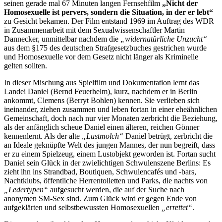
seinen gerade mal 67 Minuten langen Fernsehfilm
„Nicht der
Homosexuelle ist pervers, sondern die Situation, in der er lebt“
zu Gesicht bekamen. Der Film entstand 1969 im Auftrag des WDR
in Zusammenarbeit mit dem Sexualwissenschaftler Martin
Dannecker, unmittelbar nachdem die
„widernatürliche Unzucht“
aus dem §175 des deutschen Strafgesetzbuches gestrichen wurde
und Homosexuelle vor dem Gesetz nicht länger als Kriminelle
gelten sollten.
In dieser Mischung aus Spielfilm und Dokumentation lernt das
Landei Daniel (Bernd Feuerhelm), kurz, nachdem er in Berlin
ankommt, Clemens (Berryt Bohlen) kennen. Sie verlieben sich
ineinander, ziehen zusammen und leben fortan in einer eheähnlichen
Gemeinschaft, doch nach nur vier Monaten zerbricht die Beziehung,
als der anfänglich scheue Daniel einen älteren, reichen Gönner
kennenlernt. Als der alte
„Lustmolch“
Daniel betrügt, zerbricht die
an Ideale geknüpfte Welt des jungen Mannes, der nun begreift, dass
er zu einem Spielzeug, einem Lustobjekt geworden ist. Fortan sucht
Daniel sein Glück in der zwielichtigen Schwulenszene Berlins: Es
zieht ihn ins Strandbad, Boutiquen, Schwulencafés und -bars,
Nachtklubs, öffentliche Herrentoiletten und Parks, die nachts von
„Ledertypen“
aufgesucht werden, die auf der Suche nach
anonymen SM-Sex sind. Zum Glück wird er gegen Ende von
aufgeklärten und selbstbewussten Homosexuellen
„errettet“
.