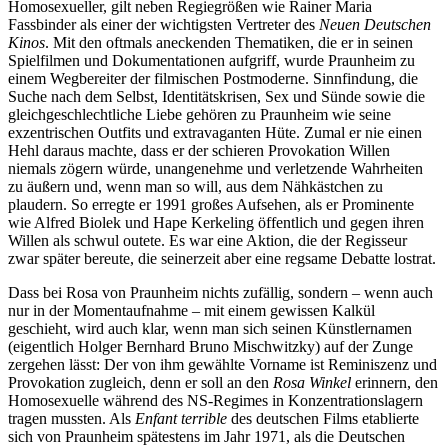
Homosexueller, gilt neben Regiegrößen wie Rainer Maria
Fassbinder als einer der wichtigsten Vertreter des
Neuen Deutschen
Kinos
. Mit den oftmals aneckenden Thematiken, die er in seinen
Spielfilmen und Dokumentationen aufgriff, wurde Praunheim zu
einem Wegbereiter der filmischen Postmoderne. Sinnfindung, die
Suche nach dem Selbst, Identitätskrisen, Sex und Sünde sowie die
gleichgeschlechtliche Liebe gehören zu Praunheim wie seine
exzentrischen Outfits und extravaganten Hüte. Zumal er nie einen
Hehl daraus machte, dass er der schieren Provokation Willen
niemals zögern würde, unangenehme und verletzende Wahrheiten
zu äußern und, wenn man so will, aus dem Nähkästchen zu
plaudern. So erregte er 1991 großes Aufsehen, als er Prominente
wie Alfred Biolek und Hape Kerkeling öffentlich und gegen ihren
Willen als schwul outete. Es war eine Aktion, die der Regisseur
zwar später bereute, die seinerzeit aber eine regsame Debatte lostrat.
Dass bei Rosa von Praunheim nichts zufällig, sondern – wenn auch
nur in der Momentaufnahme – mit einem gewissen Kalkül
geschieht, wird auch klar, wenn man sich seinen Künstlernamen
(eigentlich Holger Bernhard Bruno Mischwitzky) auf der Zunge
zergehen lässt: Der von ihm gewählte Vorname ist Reminiszenz und
Provokation zugleich, denn er soll an den
Rosa Winkel
erinnern, den
Homosexuelle während des NS-Regimes in Konzentrationslagern
tragen mussten. Als
Enfant terrible
des deutschen Films etablierte
sich von Praunheim spätestens im Jahr 1971, als die Deutschen