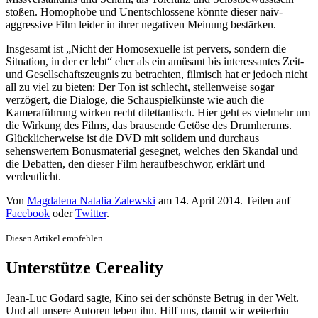
stoßen. Homophobe und Unentschlossene könnte dieser naiv-
aggressive Film leider in ihrer negativen Meinung bestärken.
Insgesamt ist „Nicht der Homosexuelle ist pervers, sondern die
Situation, in der er lebt“ eher als ein amüsant bis interessantes Zeit-
und Gesellschaftszeugnis zu betrachten, filmisch hat er jedoch nicht
all zu viel zu bieten: Der Ton ist schlecht, stellenweise sogar
verzögert, die Dialoge, die Schauspielkünste wie auch die
Kameraführung wirken recht dilettantisch. Hier geht es vielmehr um
die Wirkung des Films, das brausende Getöse des Drumherums.
Glücklicherweise ist die DVD mit solidem und durchaus
sehenswertem Bonusmaterial gesegnet, welches den Skandal und
die Debatten, den dieser Film heraufbeschwor, erklärt und
verdeutlicht.
Von
Magdalena Natalia Zalewski
am
14. April 2014
. Teilen auf
Facebook
oder
Twitter
.
Diesen Artikel empfehlen
Unterstütze Cereality
Jean-Luc Godard sagte, Kino sei der schönste Betrug in der Welt.
Und all unsere Autoren leben ihn. Hilf uns, damit wir weiterhin