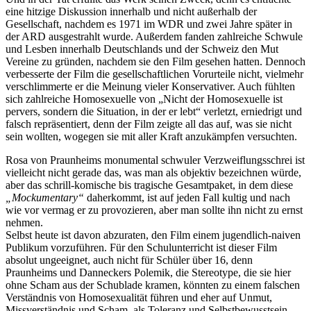
eine hitzige Diskussion innerhalb und nicht außerhalb der
Gesellschaft, nachdem es 1971 im WDR und zwei Jahre später in
der ARD ausgestrahlt wurde. Außerdem fanden zahlreiche Schwule
und Lesben innerhalb Deutschlands und der Schweiz den Mut
Vereine zu gründen, nachdem sie den Film gesehen hatten. Dennoch
verbesserte der Film die gesellschaftlichen Vorurteile nicht, vielmehr
verschlimmerte er die Meinung vieler Konservativer. Auch fühlten
sich zahlreiche Homosexuelle von „Nicht der Homosexuelle ist
pervers, sondern die Situation, in der er lebt“ verletzt, erniedrigt und
falsch repräsentiert, denn der Film zeigte all das auf, was sie nicht
sein wollten, wogegen sie mit aller Kraft anzukämpfen versuchten.
Rosa von Praunheims monumental schwuler Verzweiflungsschrei ist
vielleicht nicht gerade das, was man als objektiv bezeichnen würde,
aber das schrill-komische bis tragische Gesamtpaket, in dem diese
„Mockumentary“
daherkommt, ist auf jeden Fall kultig und nach
wie vor vermag er zu provozieren, aber man sollte ihn nicht zu ernst
nehmen.
Selbst heute ist davon abzuraten, den Film einem jugendlich-naiven
Publikum vorzuführen. Für den Schulunterricht ist dieser Film
absolut ungeeignet, auch nicht für Schüler über 16, denn
Praunheims und Danneckers Polemik, die Stereotype, die sie hier
ohne Scham aus der Schublade kramen, könnten zu einem falschen
Verständnis von Homosexualität führen und eher auf Unmut,
Missverständnis und Scham, als Toleranz und Selbstbewusstsein