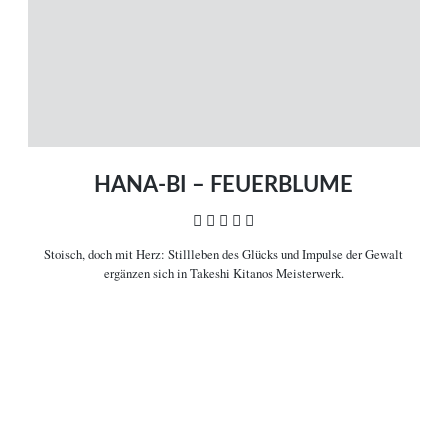
Kinostarts
Stöbern
Heimkinostarts
Archiv
ÜBER UNS
VERBINDEN
Leitlinien
Facebook
Kontakt
Twitter
Impressum
Vimeo
Datenschutz
RSS
HANA-BI – FEUERBLUME
    
Stoisch, doch mit Herz:
Stillleben des Glücks und Impulse der Gewalt
COPYRIGHT © 2006-2026 CEREALITY – MAGAZIN FÜR FILMKULTUR
ergänzen sich in Takeshi Kitanos Meisterwerk.

Filminformationen
Takeshi Kitano
scheint immer selbst der stärkste Stein in der Brandung zu