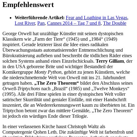
Empfehlenswert
Weiterführende Artikel:
Fear and Loathing in Las Vegas
,
Lost River
,
Pan
,
Cannes 2014 – Tag 7 und 8
,
The Double
George Orwell hat unzählige Künstler mit seinen dystopischen
Klassikern wie „Farm der Tiere“ (1945) und „1984“ (1949)
inspiriert. Gerade letzterer lässt die Idee eines radikalen
Überwachungsstaats automatisierender Entmenschlichung und
Bürokratisierung aufleben und beschreibt die tödlichen Räder eines
solchen Systems anhand eines Einzelschicksals.
Terry Gilliam
, der
in den USA geborene Brite und wichtiger Bestandteil der
Komikergruppe
Monty Python
, gehört zu jenen Künstlern, welche
die niederschmetternde Welt von Orwell mit ins 21. Jahrhundert
getragen haben.
„The Zero Theorem“
bildet den Abschluss seines
Orwell-Triptychons
nach „Brazil“ (1985) und „Twelve Monkeys“
(1995). Alle drei Filme spielen in einer dystopischen Welt voller
satirischer Skurrilität und genialer Einfälle, mit einer Handschrift
inszeniert, die an Wiedererkennungswert kaum zu überbieten ist. Ein
Triptychon betont zwar das mittlere Gemälde, „The Zero Theorem“
ist jedoch ein würdiges Ende dieser Trilogie.
In einer verlassenen Kirche haust Christoph Waltz als
Computergenie Qohen Leth. Die zukünftige Welt ist farbenfroh und