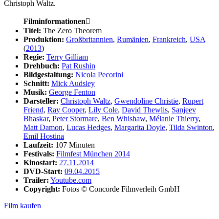
Christoph Waltz.
Filminformationen

Titel:
The Zero Theorem
Produktion:
Großbritannien
,
Rumänien
,
Frankreich
,
USA
(
2013
)
Regie:
Terry Gilliam
Drehbuch:
Pat Rushin
Bildgestaltung:
Nicola Pecorini
Schnitt:
Mick Audsley
Musik:
George Fenton
Darsteller:
Christoph Waltz
,
Gwendoline Christie
,
Rupert
Friend
,
Ray Cooper
,
Lily Cole
,
David Thewlis
,
Sanjeev
Bhaskar
,
Peter Stormare
,
Ben Whishaw
,
Mélanie Thierry
,
Matt Damon
,
Lucas Hedges
,
Margarita Doyle
,
Tilda Swinton
,
Emil Hostina
Laufzeit:
107 Minuten
Festivals:
Filmfest München 2014
Kinostart:
27.11.2014
DVD-Start:
09.04.2015
Trailer:
Youtube.com
Copyright:
Fotos © Concorde Filmverleih GmbH
Film kaufen