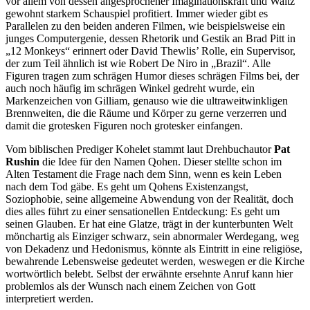
vor allem von dessen angesprochener Imaginationskraft und Waltz’
gewohnt starkem Schauspiel profitiert. Immer wieder gibt es
Parallelen zu den beiden anderen Filmen, wie beispielsweise ein
junges Computergenie, dessen Rhetorik und Gestik an Brad Pitt in
„12 Monkeys“ erinnert oder David Thewlis’ Rolle, ein Supervisor,
der zum Teil ähnlich ist wie Robert De Niro in „Brazil“. Alle
Figuren tragen zum schrägen Humor dieses schrägen Films bei, der
auch noch häufig im schrägen Winkel gedreht wurde, ein
Markenzeichen von Gilliam, genauso wie die ultraweitwinkligen
Brennweiten, die die Räume und Körper zu gerne verzerren und
damit die grotesken Figuren noch grotesker einfangen.
Vom biblischen Prediger Kohelet stammt laut Drehbuchautor
Pat
Rushin
die Idee für den Namen Qohen. Dieser stellte schon im
Alten Testament die Frage nach dem Sinn, wenn es kein Leben
nach dem Tod gäbe. Es geht um Qohens Existenzangst,
Soziophobie, seine allgemeine Abwendung von der Realität, doch
dies alles führt zu einer sensationellen Entdeckung: Es geht um
seinen Glauben. Er hat eine Glatze, trägt in der kunterbunten Welt
mönchartig als Einziger schwarz, sein abnormaler Werdegang, weg
von Dekadenz und Hedonismus, könnte als Eintritt in eine religiöse,
bewahrende Lebensweise gedeutet werden, weswegen er die Kirche
wortwörtlich belebt. Selbst der erwähnte ersehnte Anruf kann hier
problemlos als der Wunsch nach einem Zeichen von Gott
interpretiert werden.