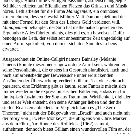
übersättigt. Bildschirme verfolgen Passanten, ästhetisch angelegte
Schilder verbieten auf öffentlichen Plätzen das Grinsen und Musik
hören. Leth arbeitet für die Firma
Management
, ein ominöses
Unternehmen, dessen Geschäftsführer Matt Damon spielt und der
mit einer Formel für den Sinn des Lebens Geld verdienen will.
Management
behauptet, der Sinn hat mathematisch gesehen das
Ergebnis 0: Alles führt zu nichts, dies gilt es, zu beweisen. Dafür
benötigen sie Leth, der selbst seit unbestimmter Zeit ungeduldig auf
einen Anruf spekuliert, von dem er sich den Sinn des Lebens
erwartet.
Ausgerechnet ein Online-Callgirl namens Bainsley (Mèlanie
Thierry) könnte dieser menschgewordene Anruf sein, während er
seine Persönlichkeit, die er stets im Gespräch pluralisiert, nach und
nach auf arbeitsbedingter Beweissuche unter erdrückenden
Zuständen der Überwachung verliert. Gilliam lässt vieles einfach
passieren, eine Erklärung gibt es kaum, seine Fantasie mischt sich
immer wieder in die expressionistischen Bilder ein, sodass ein für
ihn typisch faszinierender Sog aus Traum und Wirklichkeit, digitaler
und realer Welt entsteht, den seine Anhänger lieben und der die
steifen Realisten anbiedert. Im Vergleich kann es „The Zero
Theorem“ nicht mit der Bildgewalt von „Brazil“ und auch nicht mit
der Story von „Twelve Monkeys“, die übrigens von Chris Marker
aus dem Film „Am Rande des Rollfelds“ (1962) stammt,
aufnehmen, dennoch bietet Gilliam einen wundervollen Film an, der