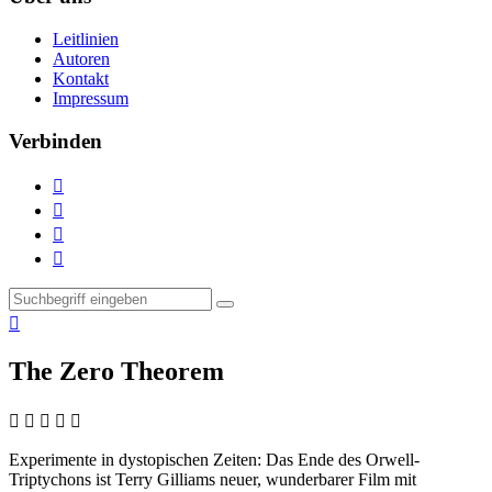
Leitlinien
Autoren
Kontakt
Impressum
Verbinden





The Zero Theorem
    
Experimente in dystopischen Zeiten:
Das Ende des Orwell-
Triptychons ist Terry Gilliams neuer, wunderbarer Film mit