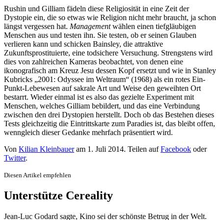
Rushin und Gilliam fädeln diese Religiosität in eine Zeit der
Dystopie ein, die so etwas wie Religion nicht mehr braucht, ja schon
längst vergessen hat.
Management
wählen einen tiefgläubigen
Menschen aus und testen ihn. Sie testen, ob er seinen Glauben
verlieren kann und schicken Bainsley, die attraktive
Zukunftsprostituierte, eine todsichere Versuchung. Strengstens wird
dies von zahlreichen Kameras beobachtet, von denen eine
ikonografisch am Kreuz Jesu dessen Kopf ersetzt und wie in Stanley
Kubricks „2001: Odyssee im Weltraum“ (1968) als ein rotes Ein-
Punkt-Lebewesen auf sakrale Art und Weise den geweihten Ort
bestarrt. Wieder einmal ist es also das gezielte Experiment mit
Menschen, welches Gilliam bebildert, und das eine Verbindung
zwischen den drei Dystopien herstellt. Doch ob das Bestehen dieses
Tests gleichzeitig die Eintrittskarte zum Paradies ist, das bleibt offen,
wenngleich dieser Gedanke mehrfach präsentiert wird.
Von
Kilian Kleinbauer
am
1. Juli 2014
. Teilen auf
Facebook
oder
Twitter
.
Diesen Artikel empfehlen
Unterstütze Cereality
Jean-Luc Godard sagte, Kino sei der schönste Betrug in der Welt.