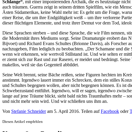
Schlange“
, mit einer imponierenden Archaik, die es heutzutage nicht 
auch träumen. Guerra zeigt in seinem dritten Spielfilm, wie ein Mensch
Ästen Südamerikas, keine Wahl mehr ist: Es geht um die Frage, warum
einer Reise, die um ihre Endgültigkeit weiß – um ihre verlorene Partie,
dieser flüchtigen Elemente, und trotz ihrer Demut vor dem Tod, ideolo
Diese Sprachen sterben – und diese Sprache, die wir Film nennen, st
die Modernität ihres Mediums sorgt. Seine Dramaturgie erobert das 
Bijvoet) und Richard Evans Schultes (Brionne Davis), als Forscher a
nachzugeben, Film lediglich zu beobachten. „Der Schamane und die Sc
wenn wir erkennen, wie wertvoll Stillstand ist. Und wie selten er mi
er ziemt sich zur Rast und zur Raserei, er meidet und bedrängt. Sei
makellos, weil sie das Gegenteil abbildet.
Seine Welt brennt, seine Bäche reißen, seine Figuren hechten im Kr
anstimmt. Irgendwo lauert immer ein Schrecken, dem ein stilles Konze
und Schultes begegnen wollen, aber nicht begegnen können. Es ist di
Schwebezustand entführt. Irgendwo, will er sagen, irgendwo zwischen
lange auf jene Träume blickt, sieht bald nichts Traumhaftes mehr – son
und nicht mehr sein wird. Und wir schließen uns ihm an.
Von
Stefanie Schneider
am
5. April 2016
. Teilen auf
Facebook
oder
T
Diesen Artikel empfehlen