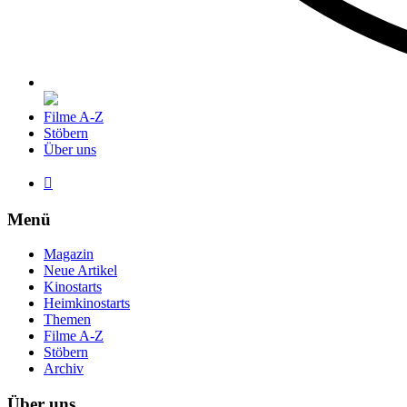
Filme A-Z
Stöbern
Über uns

Menü
Magazin
Neue Artikel
Kinostarts
Heimkinostarts
Themen
Filme A-Z
Stöbern
Archiv
Über uns