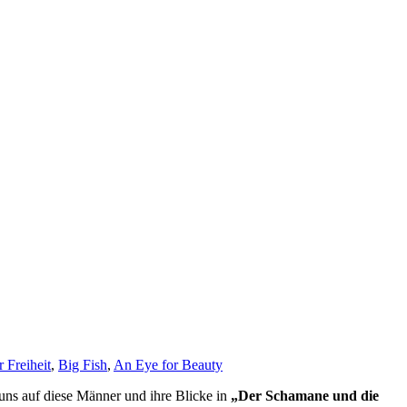
 Freiheit
,
Big Fish
,
An Eye for Beauty
uns auf diese Männer und ihre Blicke in
„Der Schamane und die