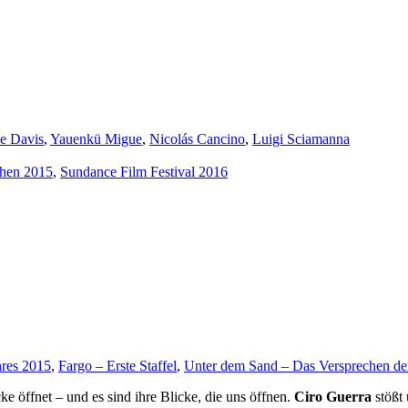
e Davis
,
Yauenkü Migue
,
Nicolás Cancino
,
Luigi Sciamanna
chen 2015
,
Sundance Film Festival 2016
hres 2015
,
Fargo – Erste Staffel
,
Unter dem Sand – Das Versprechen der
e öffnet – und es sind ihre Blicke, die uns öffnen.
Ciro Guerra
stößt 