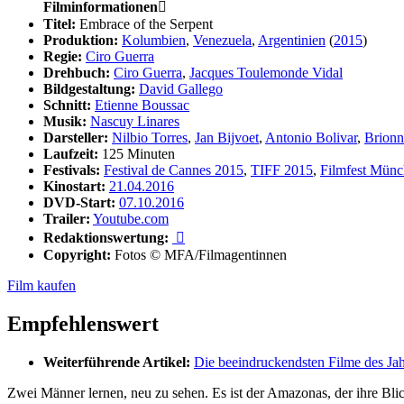
Filminformationen

Titel:
Embrace of the Serpent
Produktion:
Kolumbien
,
Venezuela
,
Argentinien
(
2015
)
Regie:
Ciro Guerra
Drehbuch:
Ciro Guerra
,
Jacques Toulemonde Vidal
Bildgestaltung:
David Gallego
Schnitt:
Etienne Boussac
Musik:
Nascuy Linares
Darsteller:
Nilbio Torres
,
Jan Bijvoet
,
Antonio Bolivar
,
Brionn
Laufzeit:
125 Minuten
Festivals:
Festival de Cannes 2015
,
TIFF 2015
,
Filmfest Mün
Kinostart:
21.04.2016
DVD-Start:
07.10.2016
Trailer:
Youtube.com
Redaktionswertung:

Copyright:
Fotos © MFA/Filmagentinnen
Film kaufen
Empfehlenswert
Weiterführende Artikel:
Die beeindruckendsten Filme des Ja
Zwei Männer lernen, neu zu sehen. Es ist der Amazonas, der ihre Blick