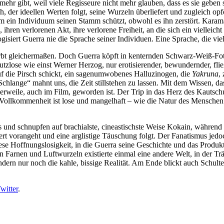
mehr gibt, weil viele Regisseure nicht mehr glauben, dass es sie geben 
, der ideellen Werten folgt, seine Wurzeln überliefert und zugleich opfe
 ein Individuum seinen Stamm schützt, obwohl es ihn zerstört. Karamak
 ihren verlorenen Akt, ihre verlorene Freiheit, an die sich ein vielleich
gisiert Guerra nie die Sprache seiner Individuen. Eine Sprache, die viel
irbt gleichermaßen. Doch Guerra köpft in kenternden Schwarz-Weiß-Foto
Nutzlose wie einst Werner Herzog, nur erotisierender, bewundernder, f
uf die Pirsch schickt, ein sagenumwobenes Halluzinogen, die
Yakruna
,
hlange“ mahnt uns, die Zeit stillstehen zu lassen. Mit dem Wissen, d
ttlerweile, auch im Film, geworden ist. Der Trip in das Herz des Kautsc
ne Vollkommenheit ist lose und mangelhaft – wie die Natur des Mensch
eis und schnupfen auf brachialste, cineastischste Weise Kokain, währ
rt vorangeht und eine arglistige Täuschung folgt. Der Fanatismus jedo
ese Hoffnungslosigkeit, in die Guerra seine Geschichte und das Produk
 Farnen und Luftwurzeln existierte einmal eine andere Welt, in der Tr
dern nur noch die kahle, bissige Realität. Am Ende blickt auch Schultes
witter
.