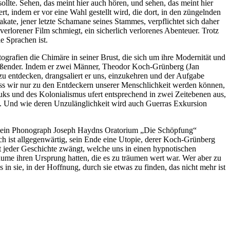
sollte. Sehen, das meint hier auch hören, und sehen, das meint hier
rt, indem er vor eine Wahl gestellt wird, die dort, in den züngelnden
ate, jener letzte Schamane seines Stammes, verpflichtet sich daher
t verlorener Film schmiegt, ein sicherlich verlorenes Abenteuer. Trotz
e Sprachen ist.
grafien die Chimäre in seiner Brust, die sich um ihre Modernität und
ließender. Indem er zwei Männer, Theodor Koch-Grünberg (Jan
 zu entdecken, drangsaliert er uns, einzukehren und der Aufgabe
ass wir nur zu den Entdeckern unserer Menschlichkeit werden können,
huks und des Kolonialismus ufert entsprechend in zwei Zeitebenen aus,
en. Und wie deren Unzulänglichkeit wird auch Guerras Exkursion
end ein Phonograph Joseph Haydns Oratorium „Die Schöpfung“
ch ist allgegenwärtig, sein Ende eine Utopie, derer Koch-Grünberg
t jeder Geschichte zwängt, welche uns in einen hypnotischen
äume ihren Ursprung hatten, die es zu träumen wert war. Wer aber zu
 in sie, in der Hoffnung, durch sie etwas zu finden, das nicht mehr ist