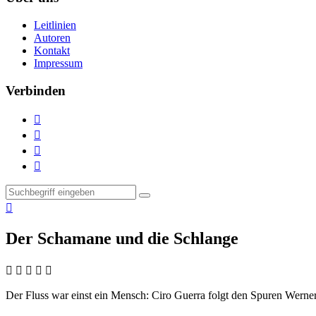
Leitlinien
Autoren
Kontakt
Impressum
Verbinden





Der Schamane und die Schlange
    
Der Fluss war einst ein Mensch:
Ciro Guerra folgt den Spuren Werner