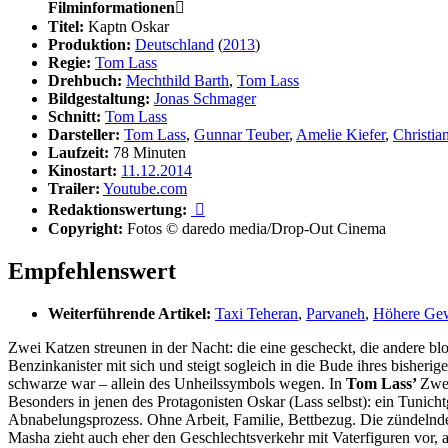
Filminformationen

Titel:
Kaptn Oskar
Produktion:
Deutschland
(
2013
)
Regie:
Tom Lass
Drehbuch:
Mechthild Barth
,
Tom Lass
Bildgestaltung:
Jonas Schmager
Schnitt:
Tom Lass
Darsteller:
Tom Lass
,
Gunnar Teuber
,
Amelie Kiefer
,
Christi
Laufzeit:
78 Minuten
Kinostart:
11.12.2014
Trailer:
Youtube.com
Redaktionswertung:

Copyright:
Fotos © daredo media/Drop-Out Cinema
Empfehlenswert
Weiterführende Artikel:
Taxi Teheran
,
Parvaneh
,
Höhere Gew
Zwei Katzen streunen in der Nacht: die eine gescheckt, die andere bl
Benzinkanister mit sich und steigt sogleich in die Bude ihres bisheri
schwarze war – allein des Unheilssymbols wegen. In
Tom Lass’
Zwe
Besonders in jenen des Protagonisten Oskar (Lass selbst): ein Tun
Abnabelungsprozess. Ohne Arbeit, Familie, Bettbezug. Die zündelnde F
Masha zieht auch eher den Geschlechtsverkehr mit Vaterfiguren vor, 