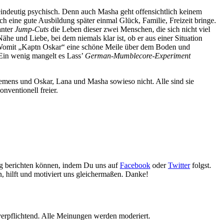
 eindeutig psychisch. Denn auch Masha geht offensichtlich keinem
ch eine gute Ausbildung später einmal Glück, Familie, Freizeit bringe.
anter
Jump-Cuts
die Leben dieser zwei Menschen, die sich nicht viel
he und Liebe, bei dem niemals klar ist, ob er aus einer Situation
s. Womit „Kaptn Oskar“ eine schöne Meile über dem Boden und
. Ein wenig mangelt es Lass’
German-Mumblecore-Experiment
Clemens und Oskar, Lana und Masha sowieso nicht. Alle sind sie
nventionell freier.
gig berichten können, indem Du uns auf
Facebook
oder
Twitter
folgst.
n, hilft und motiviert uns gleichermaßen. Danke!
erpflichtend. Alle Meinungen werden moderiert.