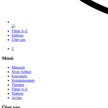
Filme A-Z
Stöbern
Über uns

Menü
Magazin
Neue Artikel
Kinostarts
Heimkinostarts
Themen
Filme A-Z
Stöbern
Archiv
Über uns