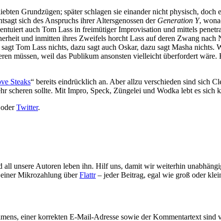
rliebten Grundzügen; später schlagen sie einander nicht physisch, doch
tsagt sich des Anspruchs ihrer Altersgenossen der
Generation Y
, wona
ntuiert auch Tom Lass in freimütiger Improvisation und mittels penetr
herheit und inmitten ihres Zweifels horcht Lass auf deren Zwang nach Nä
azu sagt Tom Lass nichts, dazu sagt auch Oskar, dazu sagt Masha nicht
sieren müssen, weil das Publikum ansonsten vielleicht überfordert wäre
ve Steaks
“ bereits eindrücklich an. Aber allzu verschieden sind sich 
r scheren sollte. Mit Impro, Speck, Züngelei und Wodka lebt es sich ko
oder
Twitter
.
d all unsere Autoren leben ihn. Hilf uns, damit wir weiterhin unabhän
s einer Mikrozahlung über
Flattr
– jeder Beitrag, egal wie groß oder klei
mens, einer korrekten E-Mail-Adresse sowie der Kommentartext sind v