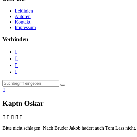
Leitlinien
Autoren
Kontakt
Impressum
Verbinden





Kaptn Oskar
    
Bitte nicht schlagen:
Nach Bruder Jakob hadert auch Tom Lass nicht, 