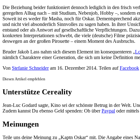
Die Beziehung beider funktioniert dennoch lediglich in den frisch ve
geregelten Alltag nach – mit Studium, Nebenjob, Hobby –, sondern en
Soweit ist es weder für Masha, noch für Oskar. Dementsprechend akze
und nicht viel absonderlich Sinnvolles zu sagen haben. In ihrer Unsic
entstand oder als Antwort auf gesellschaftliche Verpflichtungen. D
konkreten Interpretationen schwebt, die viele (deutsche) Filme präzi
deswegen an der großen Pirouette – einem Moment des Ausbruchs.
Bruder Jakob Lass nahm sich diesem Element im konsequenteren „
Lo
nämlich Charaktere einer Generation, die sich um keine Definition meh
Von
Stefanie Schneider
am
16. Dezember 2014
. Teilen auf
Facebook
Diesen Artikel empfehlen
Unterstütze Cereality
Jean-Luc Godard sagte, Kino sei der schönste Betrug in der Welt. Un
Zudem kannst Du ebenso Geld spenden: Ob über
Paypal
oder mittel
Meinungen
Teile uns deine Meinung zu „Kaptn Oskar“ mit. Die Angabe eines Na