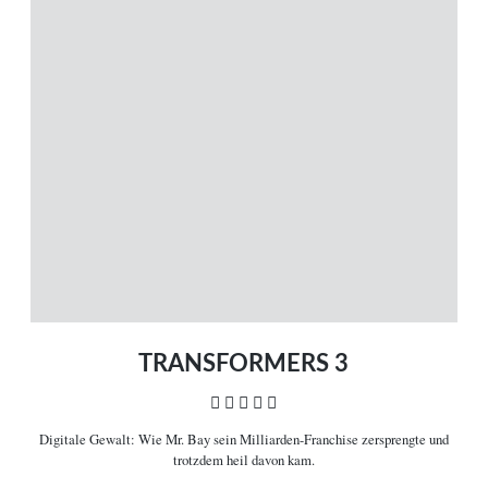
MENÜ
Magazin
Themen
Neue Artikel
Filme A-Z
Kinostarts
Stöbern
Heimkinostarts
Archiv
ÜBER UNS
VERBINDEN
Leitlinien
Facebook
Kontakt
Twitter
Impressum
Vimeo
Datenschutz
RSS
TRANSFORMERS 3
    
Digitale Gewalt:
Wie Mr. Bay sein Milliarden-Franchise zersprengte und
COPYRIGHT © 2006-2026 CEREALITY – MAGAZIN FÜR FILMKULTUR
trotzdem heil davon kam.