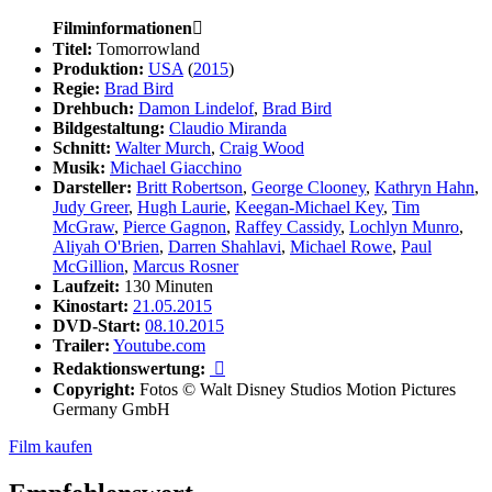
Filminformationen

Titel:
Tomorrowland
Produktion:
USA
(
2015
)
Regie:
Brad Bird
Drehbuch:
Damon Lindelof
,
Brad Bird
Bildgestaltung:
Claudio Miranda
Schnitt:
Walter Murch
,
Craig Wood
Musik:
Michael Giacchino
Darsteller:
Britt Robertson
,
George Clooney
,
Kathryn Hahn
,
Judy Greer
,
Hugh Laurie
,
Keegan-Michael Key
,
Tim
McGraw
,
Pierce Gagnon
,
Raffey Cassidy
,
Lochlyn Munro
,
Aliyah O'Brien
,
Darren Shahlavi
,
Michael Rowe
,
Paul
McGillion
,
Marcus Rosner
Laufzeit:
130 Minuten
Kinostart:
21.05.2015
DVD-Start:
08.10.2015
Trailer:
Youtube.com
Redaktionswertung:

Copyright:
Fotos © Walt Disney Studios Motion Pictures
Germany GmbH
Film kaufen