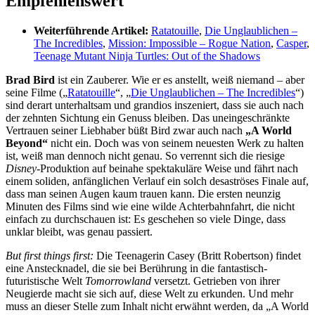
Empfehlenswert
Weiterführende Artikel:
Ratatouille
,
Die Unglaublichen –
The Incredibles
,
Mission: Impossible – Rogue Nation
,
Casper
,
Teenage Mutant Ninja Turtles: Out of the Shadows
Brad Bird
ist ein Zauberer. Wie er es anstellt, weiß niemand – aber
seine Filme („
Ratatouille
“, „
Die Unglaublichen – The Incredibles
“)
sind derart unterhaltsam und grandios inszeniert, dass sie auch nach
der zehnten Sichtung ein Genuss bleiben. Das uneingeschränkte
Vertrauen seiner Liebhaber büßt Bird zwar auch nach
„A World
Beyond“
nicht ein. Doch was von seinem neuesten Werk zu halten
ist, weiß man dennoch nicht genau. So verrennt sich die riesige
Disney
-Produktion auf beinahe spektakuläre Weise und fährt nach
einem soliden, anfänglichen Verlauf ein solch desaströses Finale auf,
dass man seinen Augen kaum trauen kann. Die ersten neunzig
Minuten des Films sind wie eine wilde Achterbahnfahrt, die nicht
einfach zu durchschauen ist: Es geschehen so viele Dinge, dass
unklar bleibt, was genau passiert.
But first things first:
Die Teenagerin Casey (Britt Robertson) findet
eine Anstecknadel, die sie bei Berührung in die fantastisch-
futuristische Welt
Tomorrowland
versetzt. Getrieben von ihrer
Neugierde macht sie sich auf, diese Welt zu erkunden. Und mehr
muss an dieser Stelle zum Inhalt nicht erwähnt werden, da „A World