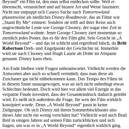
Beyond“ ein Film ist, den man selbst entdecken sollte. Weil er
überrascht, verunsichert und auf bizarre Art und Weise fasziniert.
Nicht nur entpuppt sich Caseys Suche nach
Tomorrowland
phasenweise als niedliches
Disney-Roadmovie
, das an Filme wie
„Stand By Me“ erinnert. Sondern sie trifft auf ihrer Reise auch
ungewöhnliche Leute wie George Clooney, der sogar eine Zeit in
Tomorrowland
wohnte. Jener George Clooney ziert momentan so
ziemlich jedes Poster, das es für den Film gibt. Sein Gesicht ist „A
World Beyond“ – und das ist schlicht und ergreifend falsch, da
Britt
Robertson
Dreh- und Angelpunkt der Geschichte ist. Immerhin
wird sie nach Clooney und Hugh Laurie als Dritte im Abspann
genannt.
Disney
kann eben.
Am Ende bleiben viele Fragen unbeantwortet. Vielleicht werden die
Antworten aber auch so schnell vermittelt, dass man diese als
Zuschauer gar nicht mitbekommen kann. Das Tempo des Films ist
in diesem Sinne unausgewogen, was an sich nicht unbedingt etwas
Schlechtes bedeutet. Doch wird hier vor allem viel Energie in das
verpatzte Finale investiert, dass der Gesamteindruck dadurch getrübt
wird. Es stellt sich außerdem die Frage, für wen der Film wirklich
konzipiert wurde. Denn „A World Beyond“ passt in keine
Zielgruppe. Ob sich
Disney
mit ihrem Sommerblockbuster also
dieses Jahr nicht ein wenig verschätzt hat? Vielleicht wird auch Brad
Bird in einigen Jahren auf seinen Film zurückblicken und sich
fragen, um was es in „A World Beyond“ eigentlich wirklich ging.