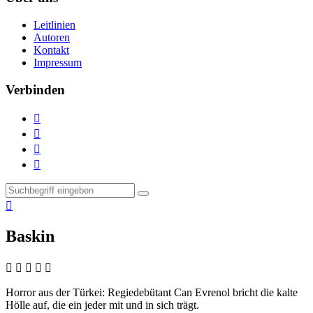
Leitlinien
Autoren
Kontakt
Impressum
Verbinden





Baskin
    
Horror aus der Türkei:
Regiedebütant Can Evrenol bricht die kalte
Hölle auf, die ein jeder mit und in sich trägt.