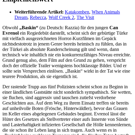
Weiterführende Artikel:
Katakomben
,
When Animals
Dream
,
Rebecca
,
Wolf Creek 2
,
The Visit
Obwohl
„Baskin“
(zu Deutsch: Razzia) für den jungen
Can
Evrenol
ein Regiedebüt darstellt, scheint sich der gebürtige Türke
mit vielfach ausgezeichneten Horror-Kurzfilmen im Gepäck
nichtsdestotrotz in jenem Genre bereits heimisch zu fühlen, das in
der Türkei als absolute Randerscheinung gilt und wenn, dann
technisch wie inhaltlich nie ein konkurrenzfähiges Niveau erreichte.
Grund genug also, dem Film auf den Grund zu gehen, verspricht
doch der offizielle Trailer wenigstens hochklassige Bilder. Und er
sollte sein Versprechen einlösen. „Baskin“ wirkt in der Tat wie eine
teurere Produktion, als sie eigentlich ist.
Der rastende Trupp aus fünf Polizisten scheint schon zu Beginn in
einer ländlichen Gaststätte nicht sonderlich sympathisch. Sie wetten,
sie fluchen, sind aggressiv und tauschen zutiefst verdorbene
Geschichten aus. Auf dem Weg zu ihrem Einsatz treffen sie bereits
auf unheilvolle Boten (Frösche, Hinterwäldler), bevor das Grauen
im Keller eines abgelegenen Gebäudes beginnt. Evrenol lässt die
Hüter des Gesetzes als Stellvertreter einer aufs Innerste von Sünde
und Lasterhaftigkeit infizierten Gesellschaft die Hölle kennenlernen,
die sie schon ihr Leben lang in sich tragen. Auch wenn es in