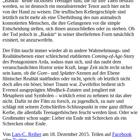
„Baskin“
keine ruchlosen Teenager sind, die für ihre Taten bestraft
werden, so ist dennoch ein moralisierender Tenor auch hier nicht
von der Hand zu weisen. Die teuflischen Kellergeschöpfe sind
letztlich nicht mehr als eine Überhöhung des nun animalisch
konnotierten Menschen, die ihre Gefangenen vor die simple
Entscheidung stellen, sich ihnen anzuschließen oder zu sterben. Ob
der Tod jedoch in „Baskin“
in seiner überlieferten Form tatsächlich
existiert, ist anzuzweifeln.
Der Film taucht immer wieder ab in andere Wahrnehmungs- und
Realitätsebenen einer schleichend etablierten
Coming-of-Age-
Story
des Protagonisten Arda, sodass man sich, und das raubt dem
veranschaulichten Horror seine Kraft, lange Zeit nicht recht sicher
sein kann, ob die
Gore
– und
Splatter
-Szenen auf der Ebene
filmischer Realität stattfinden oder nicht, sprich: ob letztlich nicht
doch alles ein böser, böser Traum war. Zweifellos bedient sich
Evrenol ausgeprägten
Mindfuck
-Zutaten und jongliert mit
Metaphern und Symbolen – wirklich ernst zu nehmen ist das aber
nicht. Dafür ist der Film zu forsch, zu jugendlich, zu naiv und
schlägt mit seinem Zeitschleifen-Schlusspunkt in eine ganz diffuse
Kerbe, die allenfalls Teenagerhöschen feucht werden lässt. Oder wie
Großmutter schon sagte: Lieber ein Ende mit Schrecken als ein
Schrecken ohne Ende.
Von
Lars-C. Reiher
am
18. Dezember 2015
. Teilen auf
Facebook
oder
Twitter
.