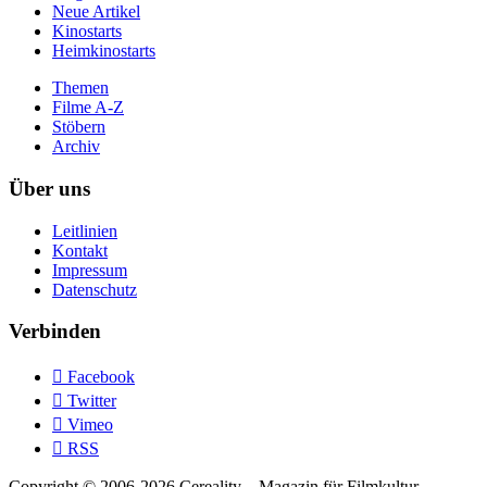
Neue Artikel
Kinostarts
Heimkinostarts
Themen
Filme A-Z
Stöbern
Archiv
Über uns
Leitlinien
Kontakt
Impressum
Datenschutz
Verbinden

Facebook

Twitter

Vimeo

RSS
Copyright © 2006-2026 Cereality – Magazin für Filmkultur