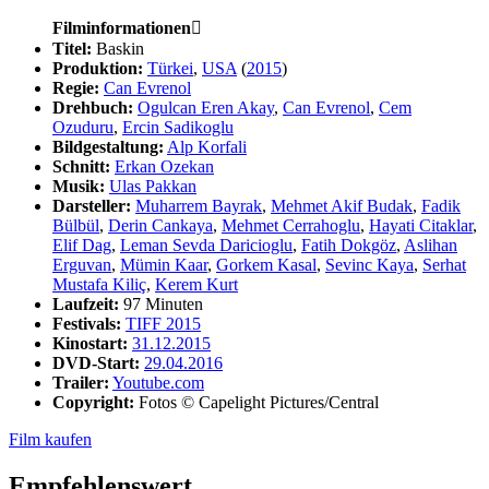
Filminformationen

Titel:
Baskin
Produktion:
Türkei
,
USA
(
2015
)
Regie:
Can Evrenol
Drehbuch:
Ogulcan Eren Akay
,
Can Evrenol
,
Cem
Ozuduru
,
Ercin Sadikoglu
Bildgestaltung:
Alp Korfali
Schnitt:
Erkan Ozekan
Musik:
Ulas Pakkan
Darsteller:
Muharrem Bayrak
,
Mehmet Akif Budak
,
Fadik
Bülbül
,
Derin Cankaya
,
Mehmet Cerrahoglu
,
Hayati Citaklar
,
Elif Dag
,
Leman Sevda Daricioglu
,
Fatih Dokgöz
,
Aslihan
Erguvan
,
Mümin Kaar
,
Gorkem Kasal
,
Sevinc Kaya
,
Serhat
Mustafa Kiliç
,
Kerem Kurt
Laufzeit:
97 Minuten
Festivals:
TIFF 2015
Kinostart:
31.12.2015
DVD-Start:
29.04.2016
Trailer:
Youtube.com
Copyright:
Fotos © Capelight Pictures/Central
Film kaufen
Empfehlenswert